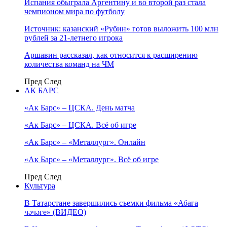
Испания обыграла Аргентину и во второй раз стала
чемпионом мира по футболу
Источник: казанский «Рубин» готов выложить 100 млн
рублей за 21-летнего игрока
Аршавин рассказал, как относится к расширению
количества команд на ЧМ
Пред
След
АК БАРС
«Ак Барс» – ЦСКА. День матча
«Ак Барс» – ЦСКА. Всё об игре
«Ак Барс» – «Металлург». Онлайн
«Ак Барс» – «Металлург». Всё об игре
Пред
След
Культура
В Татарстане завершились съемки фильма «Абага
чәчәге» (ВИДЕО)