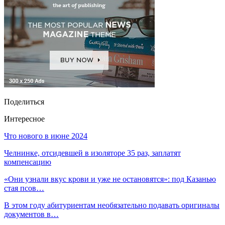
Поделиться
Интересное
Что нового в июне 2024
Челнинке, отсидевшей в изоляторе 35 раз, заплатят
компенсацию
«Они узнали вкус крови и уже не остановятся»: под Казанью
стая псов…
В этом году абитуриентам необязательно подавать оригиналы
документов в…