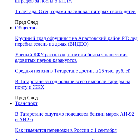
штрафов за посты о БПЛА
15 лет ада. Отец годами насиловал пятерых своих детей
Пред
След
Общество
Крупный град обрушился на Апастовский район РТ: лед
перебил зелень на дачах (ВИДЕО)
Ученый КФУ рассказал, стоит ли бояться нашествия
ядовитых пауков-каракуртов
Средняя пенсия в Татарстане достигла 25 тыс. рублей
В Татарстане за год больше всего выросли тарифы на
почту и ЖКХ
Пред
След
Транспорт
В Татарстане ощутимо подешевел бензин марок АИ-92
и АИ-95
Как изменятся перевозки в России с 1 сентября