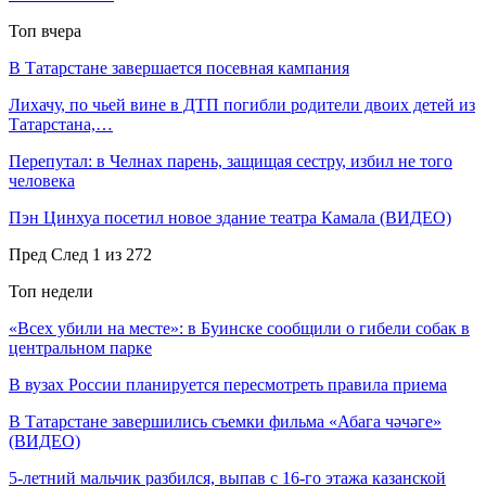
Топ вчера
В Татарстане завершается посевная кампания
Лихачу, по чьей вине в ДТП погибли родители двоих детей из
Татарстана,…
Перепутал: в Челнах парень, защищая сестру, избил не того
человека
Пэн Цинхуа посетил новое здание театра Камала (ВИДЕО)
Пред
След
1 из 272
Топ недели
«Всех убили на месте»: в Буинске сообщили о гибели собак в
центральном парке
В вузах России планируется пересмотреть правила приема
В Татарстане завершились съемки фильма «Абага чәчәге»
(ВИДЕО)
5-летний мальчик разбился, выпав с 16-го этажа казанской