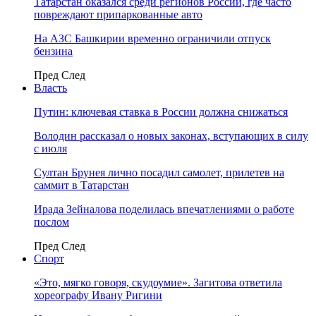
Татарстан оказался среди регионов России, где часто
повреждают припаркованные авто
На АЗС Башкирии временно ограничили отпуск
бензина
Пред
След
Власть
Путин: ключевая ставка в России должна снижаться
Володин рассказал о новых законах, вступающих в силу
с июля
Султан Брунея лично посадил самолет, прилетев на
саммит в Татарстан
Ирада Зейналова поделилась впечатлениями о работе
послом
Пред
След
Спорт
«Это, мягко говоря, скудоумие». Загитова ответила
хореографу Ивану Ригини