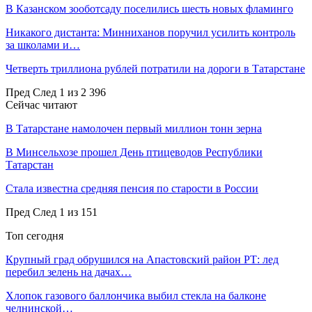
В Казанском зооботсаду поселились шесть новых фламинго
Никакого дистанта: Минниханов поручил усилить контроль
за школами и…
Четверть триллиона рублей потратили на дороги в Татарстане
Пред
След
1 из 2 396
Сейчас читают
В Татарстане намолочен первый миллион тонн зерна
В Минсельхозе прошел День птицеводов Республики
Татарстан
Стала известна средняя пенсия по старости в России
Пред
След
1 из 151
Топ сегодня
Крупный град обрушился на Апастовский район РТ: лед
перебил зелень на дачах…
Хлопок газового баллончика выбил стекла на балконе
челнинской…