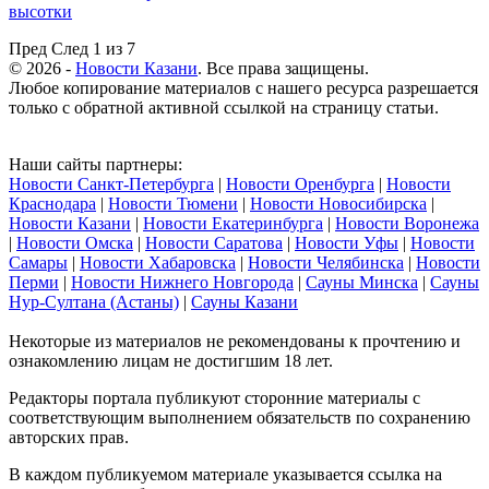
высотки
Пред
След
1 из 7
© 2026 -
Новости Казани
. Все права защищены.
Любое копирование материалов с нашего ресурса разрешается
только с обратной активной ссылкой на страницу статьи.
Наши сайты партнеры:
Новости Санкт-Петербурга
|
Новости Оренбурга
|
Новости
Краснодара
|
Новости Тюмени
|
Новости Новосибирска
|
Новости Казани
|
Новости Екатеринбурга
|
Новости Воронежа
|
Новости Омска
|
Новости Саратова
|
Новости Уфы
|
Новости
Самары
|
Новости Хабаровска
|
Новости Челябинска
|
Новости
Перми
|
Новости Нижнего Новгорода
|
Сауны Минска
|
Сауны
Нур-Султана (Астаны)
|
Сауны Казани
Некоторые из материалов не рекомендованы к прочтению и
ознакомлению лицам не достигшим 18 лет.
Редакторы портала публикуют сторонние материалы с
соответствующим выполнением обязательств по сохранению
авторских прав.
В каждом публикуемом материале указывается ссылка на