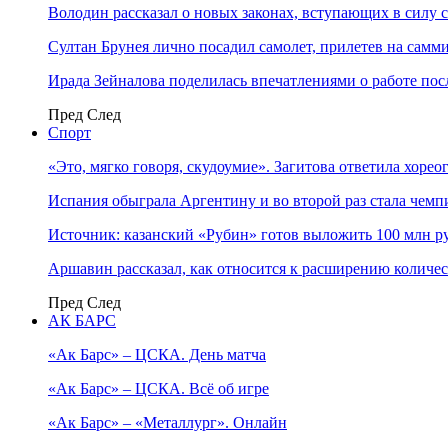
Володин рассказал о новых законах, вступающих в силу 
Султан Брунея лично посадил самолет, прилетев на самми
Ирада Зейналова поделилась впечатлениями о работе по
Пред
След
Спорт
«Это, мягко говоря, скудоумие». Загитова ответила хоре
Испания обыграла Аргентину и во второй раз стала чем
Источник: казанский «Рубин» готов выложить 100 млн ру
Аршавин рассказал, как относится к расширению количе
Пред
След
АК БАРС
«Ак Барс» – ЦСКА. День матча
«Ак Барс» – ЦСКА. Всё об игре
«Ак Барс» – «Металлург». Онлайн