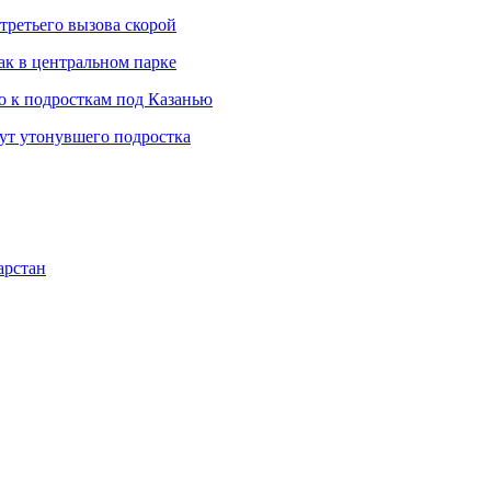
третьего вызова скорой
ак в центральном парке
 к подросткам под Казанью
щут утонувшего подростка
арстан