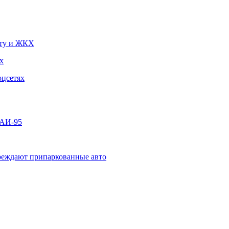
чту и ЖКХ
х
оцсетях
 АИ-95
овреждают припаркованные авто