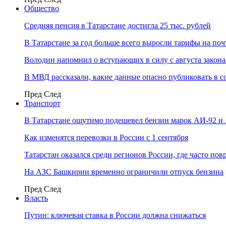
Общество
Средняя пенсия в Татарстане достигла 25 тыс. рублей
В Татарстане за год больше всего выросли тарифы на по
Володин напомнил о вступающих в силу с августа закона
В МВД рассказали, какие данные опасно публиковать в с
Пред
След
Транспорт
В Татарстане ощутимо подешевел бензин марок АИ-92 и
Как изменятся перевозки в России с 1 сентября
Татарстан оказался среди регионов России, где часто п
На АЗС Башкирии временно ограничили отпуск бензина
Пред
След
Власть
Путин: ключевая ставка в России должна снижаться