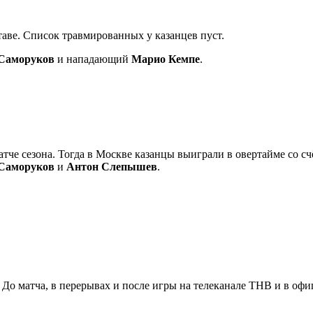
таве. Список травмированных у казанцев пуст.
Саморуков
и нападающий
Марио Кемпе
.
тче сезона. Тогда в Москве казанцы выиграли в овертайме со счё
Саморуков
и
Антон Слепышев
.
er. До матча, в перерывах и после игры на телеканале ТНВ и в 