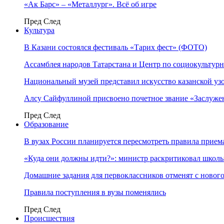
«Ак Барс» – «Металлург». Всё об игре
Пред
След
Культура
В Казани состоялся фестиваль «Тарих фест» (ФОТО)
Ассамблея народов Татарстана и Центр по социокульту
Национальный музей представил искусство казанской уз
Алсу Сайфуллиной присвоено почетное звание «Заслуже
Пред
След
Образование
В вузах России планируется пересмотреть правила прием
«Куда они должны идти?»: министр раскритиковал школы 
Домашние задания для первоклассников отменят с нового
Правила поступления в вузы поменялись
Пред
След
Происшествия