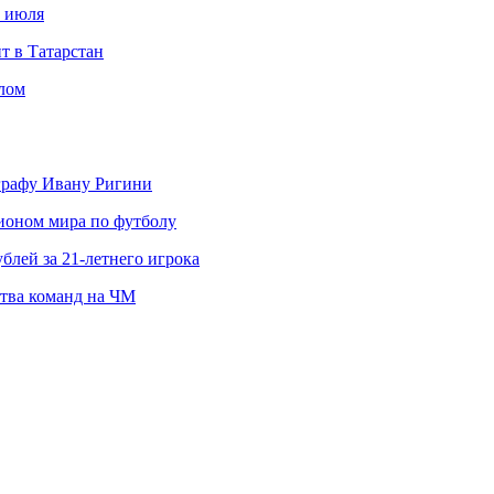
с июля
т в Татарстан
слом
ографу Ивану Ригини
пионом мира по футболу
блей за 21-летнего игрока
ства команд на ЧМ