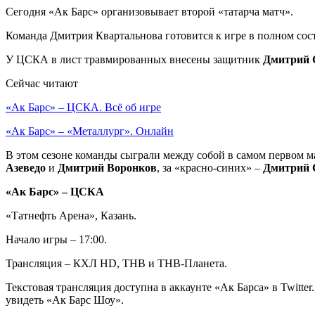
Сегодня «Ак Барс» организовывает второй «татарча матч».
Команда Дмитрия Квартальнова готовится к игре в полном сос
У ЦСКА в лист травмированных внесены защитник
Дмитрий 
Сейчас читают
«Ак Барс» – ЦСКА. Всё об игре
«Ак Барс» – «Металлург». Онлайн
В этом сезоне команды сыграли между собой в самом первом ма
Азеведо
и
Дмитрий Воронков
, за «красно-синих» –
Дмитрий 
«Ак Барс» – ЦСКА
«Татнефть Арена», Казань.
Начало игры – 17:00.
Трансляция – КХЛ HD, ТНВ и ТНВ-Планета.
Текстовая трансляция доступна в аккаунте «Ак Барса» в Twitt
увидеть «Ак Барс Шоу».