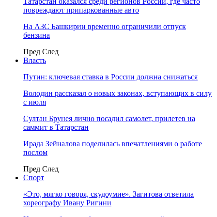
Татарстан оказался среди регионов России, где часто
повреждают припаркованные авто
На АЗС Башкирии временно ограничили отпуск
бензина
Пред
След
Власть
Путин: ключевая ставка в России должна снижаться
Володин рассказал о новых законах, вступающих в силу
с июля
Султан Брунея лично посадил самолет, прилетев на
саммит в Татарстан
Ирада Зейналова поделилась впечатлениями о работе
послом
Пред
След
Спорт
«Это, мягко говоря, скудоумие». Загитова ответила
хореографу Ивану Ригини