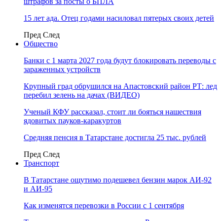
штрафов за посты о БПЛА
15 лет ада. Отец годами насиловал пятерых своих детей
Пред
След
Общество
Банки с 1 марта 2027 года будут блокировать переводы с
зараженных устройств
Крупный град обрушился на Апастовский район РТ: лед
перебил зелень на дачах (ВИДЕО)
Ученый КФУ рассказал, стоит ли бояться нашествия
ядовитых пауков-каракуртов
Средняя пенсия в Татарстане достигла 25 тыс. рублей
Пред
След
Транспорт
В Татарстане ощутимо подешевел бензин марок АИ-92
и АИ-95
Как изменятся перевозки в России с 1 сентября