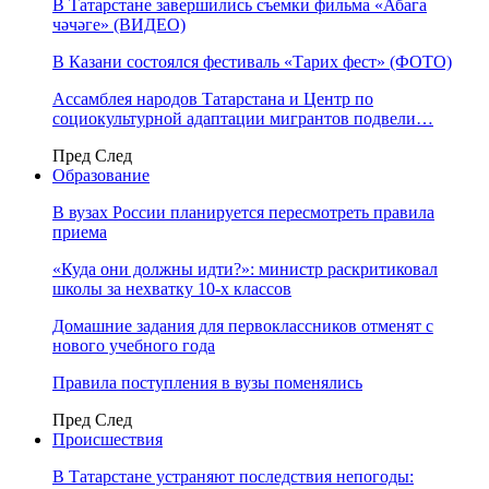
В Татарстане завершились съемки фильма «Абага
чәчәге» (ВИДЕО)
В Казани состоялся фестиваль «Тарих фест» (ФОТО)
Ассамблея народов Татарстана и Центр по
социокультурной адаптации мигрантов подвели…
Пред
След
Образование
В вузах России планируется пересмотреть правила
приема
«Куда они должны идти?»: министр раскритиковал
школы за нехватку 10-х классов
Домашние задания для первоклассников отменят с
нового учебного года
Правила поступления в вузы поменялись
Пред
След
Происшествия
В Татарстане устраняют последствия непогоды: