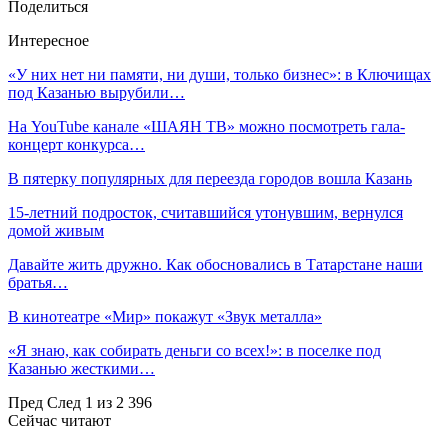
Поделиться
Интересное
«У них нет ни памяти, ни души, только бизнес»: в Ключищах
под Казанью вырубили…
На YouTube канале «ШАЯН ТВ» можно посмотреть гала-
концерт конкурса…
В пятерку популярных для переезда городов вошла Казань
15-летний подросток, считавшийся утонувшим, вернулся
домой живым
Давайте жить дружно. Как обосновались в Татарстане наши
братья…
В кинотеатре «Мир» покажут «Звук металла»
«Я знаю, как собирать деньги со всех!»: в поселке под
Казанью жесткими…
Пред
След
1 из 2 396
Сейчас читают