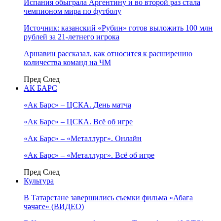
Испания обыграла Аргентину и во второй раз стала
чемпионом мира по футболу
Источник: казанский «Рубин» готов выложить 100 млн
рублей за 21-летнего игрока
Аршавин рассказал, как относится к расширению
количества команд на ЧМ
Пред
След
АК БАРС
«Ак Барс» – ЦСКА. День матча
«Ак Барс» – ЦСКА. Всё об игре
«Ак Барс» – «Металлург». Онлайн
«Ак Барс» – «Металлург». Всё об игре
Пред
След
Культура
В Татарстане завершились съемки фильма «Абага
чәчәге» (ВИДЕО)