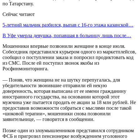
по Татарстану.
Сейчас читают
5-летний мальчик разбился, выпав с 16-го этажа казанской…
В Уфе умерла девушка, попавшая в больницу лишь после…
Мошенники впервые позвонили женщине в конце июля.
Собеседник представился курьером одного из маркетплейсов,
сообщил о поступлении заказа и попросил продиктовать код
из СМС. После ей поступил звонок якобы из
Росфинмониторинга.
— Поняв, что женщина не на шутку перепугалась, для
убедительности звонившие отправили ей некую
доверенность, которая выписана от ее имени гражданину
иностранного государства, на основании которой этот
мужчина уже пытается продать ее акции за 18 млн рублей. Не
предоставив возможности собраться с мыслями после такой
«шоковой терапии», мошенники снова позвонили
заявительнице, — говорится в сообщении.
Позже один из злоумышленников представился сотрудником
ФСБ и пригрозил пенсионерке возбуждением уголовного