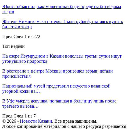
Юрист объяснил, как мошенники берут кредиты без ведома
жертв
Житель Нижнекамска потерял 1 млн рублей, пытаясь купить
билеты в театр
Пред
След
1 из 272
Топ недели
На озере Изумрудном в Казани водолазы третьи сутки ищут
утонувшего подростка
В ресторане в центре Москвы произошел взрыв: детали
происшествия
Национальный музей представил искусство казанской
узорной кожи на…
В Уфе умерла девушка, попавшая в больницу лишь после
третьего вызова…
Пред
След
1 из 7
© 2026 -
Новости Казани
. Все права защищены.
Любое копирование материалов с нашего ресурса разрешается