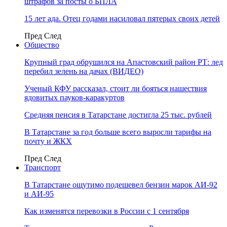
штрафов за посты о БПЛА
15 лет ада. Отец годами насиловал пятерых своих детей
Пред
След
Общество
Крупный град обрушился на Апастовский район РТ: лед
перебил зелень на дачах (ВИДЕО)
Ученый КФУ рассказал, стоит ли бояться нашествия
ядовитых пауков-каракуртов
Средняя пенсия в Татарстане достигла 25 тыс. рублей
В Татарстане за год больше всего выросли тарифы на
почту и ЖКХ
Пред
След
Транспорт
В Татарстане ощутимо подешевел бензин марок АИ-92
и АИ-95
Как изменятся перевозки в России с 1 сентября