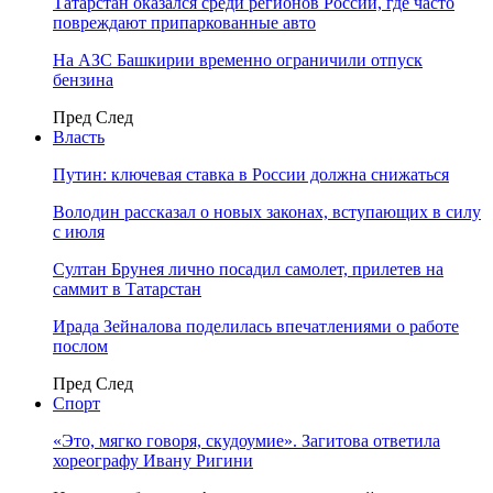
Татарстан оказался среди регионов России, где часто
повреждают припаркованные авто
На АЗС Башкирии временно ограничили отпуск
бензина
Пред
След
Власть
Путин: ключевая ставка в России должна снижаться
Володин рассказал о новых законах, вступающих в силу
с июля
Султан Брунея лично посадил самолет, прилетев на
саммит в Татарстан
Ирада Зейналова поделилась впечатлениями о работе
послом
Пред
След
Спорт
«Это, мягко говоря, скудоумие». Загитова ответила
хореографу Ивану Ригини