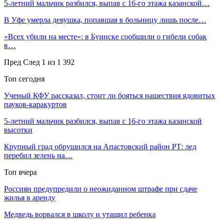
5-летний мальчик разбился, выпав с 16-го этажа казанской…
В Уфе умерла девушка, попавшая в больницу лишь после…
«Всех убили на месте»: в Буинске сообщили о гибели собак
в…
Пред
След
1 из 1 392
Топ сегодня
Ученый КФУ рассказал, стоит ли бояться нашествия ядовитых
пауков-каракуртов
5-летний мальчик разбился, выпав с 16-го этажа казанской
высотки
Крупный град обрушился на Апастовский район РТ: лед
перебил зелень на…
Топ вчера
Россиян предупредили о неожиданном штрафе при сдаче
жилья в аренду
Медведь ворвался в школу и утащил ребенка