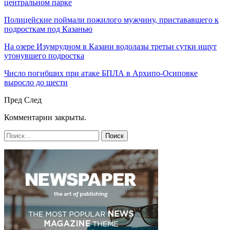
центральном парке
Полицейские поймали пожилого мужчину, пристававшего к
подросткам под Казанью
На озере Изумрудном в Казани водолазы третьи сутки ищут
утонувшего подростка
Число погибших при атаке БПЛА в Архипо-Осиповке
выросло до шести
Пред
След
Комментарии закрыты.