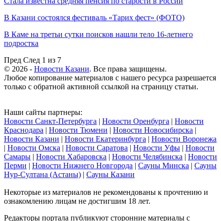
Стала известна средняя пенсия по старости в России
В Казани состоялся фестиваль «Тарих фест» (ФОТО)
В Каме на третьи сутки поисков нашли тело 16-летнего
подростка
Пред
След
1 из 7
© 2026 -
Новости Казани
. Все права защищены.
Любое копирование материалов с нашего ресурса разрешается
только с обратной активной ссылкой на страницу статьи.
Наши сайты партнеры:
Новости Санкт-Петербурга
|
Новости Оренбурга
|
Новости
Краснодара
|
Новости Тюмени
|
Новости Новосибирска
|
Новости Казани
|
Новости Екатеринбурга
|
Новости Воронежа
|
Новости Омска
|
Новости Саратова
|
Новости Уфы
|
Новости
Самары
|
Новости Хабаровска
|
Новости Челябинска
|
Новости
Перми
|
Новости Нижнего Новгорода
|
Сауны Минска
|
Сауны
Нур-Султана (Астаны)
|
Сауны Казани
Некоторые из материалов не рекомендованы к прочтению и
ознакомлению лицам не достигшим 18 лет.
Редакторы портала публикуют сторонние материалы с