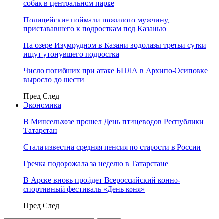
собак в центральном парке
Полицейские поймали пожилого мужчину,
пристававшего к подросткам под Казанью
На озере Изумрудном в Казани водолазы третьи сутки
ищут утонувшего подростка
Число погибших при атаке БПЛА в Архипо-Осиповке
выросло до шести
Пред
След
Экономика
В Минсельхозе прошел День птицеводов Республики
Татарстан
Стала известна средняя пенсия по старости в России
Гречка подорожала за неделю в Татарстане
В Арске вновь пройдет Всероссийский конно-
спортивный фестиваль «День коня»
Пред
След