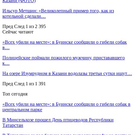
Казани (ФОТО)
Ильсур Метшин: «Великолепный пример того, как из
котельной сделали…
Пред
След
1 из 2 395
Сейчас читают
«Всех убили на месте»: в Буинске сообщили о гибели собак
в…
Полицейские поймали пожилого мужчину, пристававшего
к…
На озере Изумрудном в Казани водолазы третьи сутки ищут…
Пред
След
1 из 1 391
Топ сегодня
«Всех убили на месте»: в Буинске сообщили о гибели собак в
центральном парке
В Минсельхозе прошел День птицеводов Республики
Татарстан