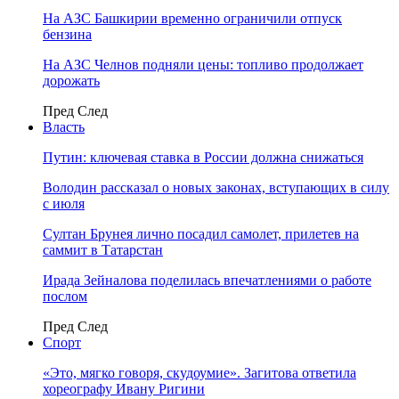
На АЗС Башкирии временно ограничили отпуск
бензина
На АЗС Челнов подняли цены: топливо продолжает
дорожать
Пред
След
Власть
Путин: ключевая ставка в России должна снижаться
Володин рассказал о новых законах, вступающих в силу
с июля
Султан Брунея лично посадил самолет, прилетев на
саммит в Татарстан
Ирада Зейналова поделилась впечатлениями о работе
послом
Пред
След
Спорт
«Это, мягко говоря, скудоумие». Загитова ответила
хореографу Ивану Ригини