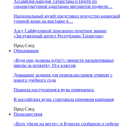
Ассамблея народов Татарстана и Центр по
социокультурной адаптации мигрантов подвели…
Национальный музей представил искусство казанской
узорной кожи на выставке в…
Алсу Сайфуллиной присвоено почетное звание
«Заслуженный артист Республики Татарстан»
Пред
След
Образование
«Куда они должны идти?»: министр раскритиковал
школы за нехватку 10-х классов
Домашние задания для первоклассников отменят с
нового учебного года
Правила поступления в вузы поменялись
В российских вузах стартовала приемная кампания
Пред
След
Происшествия
«Всех убили на месте»: в Буинске сообщили о гибели