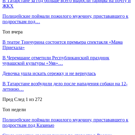
В Татарстане за год больше всего выросли тарифы на почту и
ЖКХ
Полицейские поймали пожилого мужчину, пристававшего к
подросткам под…
Топ вчера
В театре Тинчурина состоится премьера спектакля «Мама
Приехала»
В Черемшане отметили Республиканский праздник
чувашской культуры «Уяв»…
Девочка ушла искать сережку и не вернулась
В Татарстане возбудили дело после нападения собаки на 12-
летнюю…
Пред
След
1 из 272
Топ недели
Полицейские поймали пожилого мужчину, пристававшего к
подросткам под Казанью