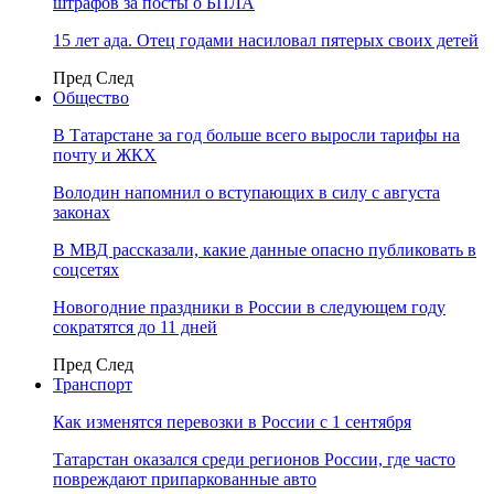
штрафов за посты о БПЛА
15 лет ада. Отец годами насиловал пятерых своих детей
Пред
След
Общество
В Татарстане за год больше всего выросли тарифы на
почту и ЖКХ
Володин напомнил о вступающих в силу с августа
законах
В МВД рассказали, какие данные опасно публиковать в
соцсетях
Новогодние праздники в России в следующем году
сократятся до 11 дней
Пред
След
Транспорт
Как изменятся перевозки в России с 1 сентября
Татарстан оказался среди регионов России, где часто
повреждают припаркованные авто