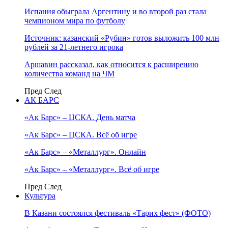
Испания обыграла Аргентину и во второй раз стала
чемпионом мира по футболу
Источник: казанский «Рубин» готов выложить 100 млн
рублей за 21-летнего игрока
Аршавин рассказал, как относится к расширению
количества команд на ЧМ
Пред
След
АК БАРС
«Ак Барс» – ЦСКА. День матча
«Ак Барс» – ЦСКА. Всё об игре
«Ак Барс» – «Металлург». Онлайн
«Ак Барс» – «Металлург». Всё об игре
Пред
След
Культура
В Казани состоялся фестиваль «Тарих фест» (ФОТО)