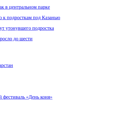
ак в центральном парке
 к подросткам под Казанью
щут утонувшего подростка
росло до шести
арстан
 фестиваль «День коня»