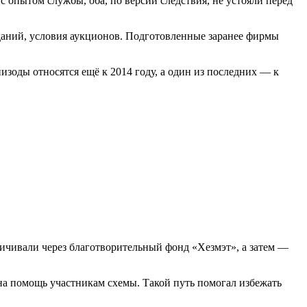
опытом службы, оба, по версии следствия, не устояли перед
даний, условия аукционов. Подготовленные заранее фирмы
зоды относятся ещё к 2014 году, а один из последних — к
личивали через благотворительный фонд «Хезмэт», а затем —
на помощь участникам схемы. Такой путь помогал избежать