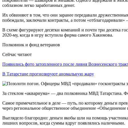
покровители — Шакиров и Мешков. Одного задержали в Москве,
соблазном легко заработанных денег.
Их обвиняют в том, что они заранее передавали дружественн
побеждали, заключали контракты, а потом «отблагодаривали» 
В схеме фигурируют десятки компаний и почти три десятка гос
2020-му, когда в игру вступила фирма самого Хакимова.
Полковник и фонд ветеранов
Сейчас читают
Появились фото затопленного после ливня Вознесенского трак
В Татарстане прогнозируют аномальную жару
За стеклом «аквариума» — два полковника МВД Татарстана. 
Самое примечательное в деле — путь, по которому деньги прев
через региональное общественное объединение «Объединение 
Выглядело благородно: деньги якобы шли на помощь участника
лишних вопросов, когда суммы вдруг появлялись наличными.