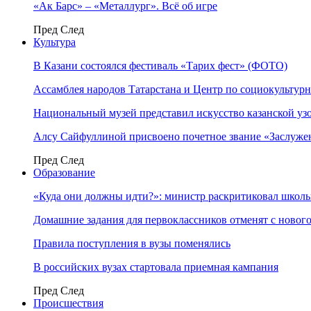
«Ак Барс» – «Металлург». Всё об игре
Пред
След
Культура
В Казани состоялся фестиваль «Тарих фест» (ФОТО)
Ассамблея народов Татарстана и Центр по социокульту
Национальный музей представил искусство казанской уз
Алсу Сайфуллиной присвоено почетное звание «Заслуже
Пред
След
Образование
«Куда они должны идти?»: министр раскритиковал школы 
Домашние задания для первоклассников отменят с нового
Правила поступления в вузы поменялись
В российских вузах стартовала приемная кампания
Пред
След
Происшествия