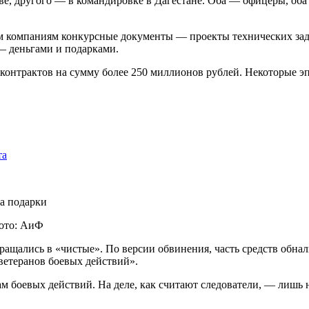
 другого — в командировке в Дагестане. Оба — офицеры, оба с 
ым компаниям конкурсные документы — проекты технических за
— деньгами и подарками.
контрактов на сумму более 250 миллионов рублей. Некоторые эпи
та
Фото: АиФ
ращались в «чистые». По версии обвинения, часть средств обна
ветеранов боевых действий».
м боевых действий. На деле, как считают следователи, — лишь 