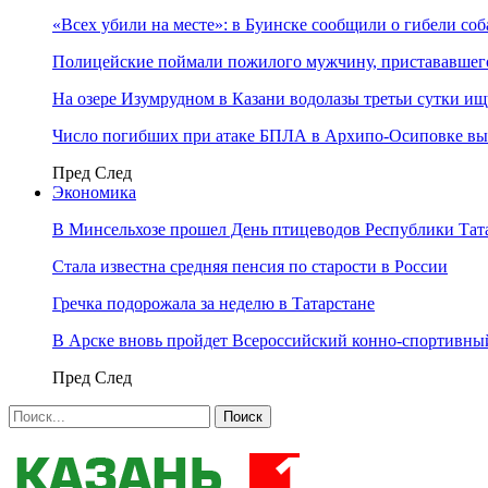
«Всех убили на месте»: в Буинске сообщили о гибели соб
Полицейские поймали пожилого мужчину, пристававшего
На озере Изумрудном в Казани водолазы третьи сутки и
Число погибших при атаке БПЛА в Архипо-Осиповке вы
Пред
След
Экономика
В Минсельхозе прошел День птицеводов Республики Тат
Стала известна средняя пенсия по старости в России
Гречка подорожала за неделю в Татарстане
В Арске вновь пройдет Всероссийский конно-спортивный
Пред
След