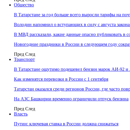
Общество
В Татарстане за год больше всего выросли тарифы на по
Володин напомнил о вступающих в силу с августа закона
В МВД рассказали, какие данные опасно публиковать в с
Новогодние праздники в России в следующем году сократ
Пред
След
Транспорт
В Татарстане ощутимо подешевел бензин марок АИ-92 и
Как изменятся перевозки в России с 1 сентября
Татарстан оказался среди регионов России, где часто п
На АЗС Башкирии временно ограничили отпуск бензина
Пред
След
Власть
Путин: ключевая ставка в России должна снижаться