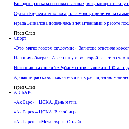
Володин рассказал о новых законах, вступающих в силу 
Султан Брунея лично посадил самолет, прилетев на самми
Ирада Зейналова поделилась впечатлениями о работе по
Пред
След
Спорт
«Это, мягко говоря, скудоумие». Загитова ответила хоре
Испания обыграла Аргентину и во второй раз стала чем
Источник: казанский «Рубин» готов выложить 100 млн ру
Аршавин рассказал, как относится к расширению количе
Пред
След
АК БАРС
«Ак Барс» – ЦСКА. День матча
«Ак Барс» – ЦСКА. Всё об игре
«Ак Барс» – «Металлург». Онлайн