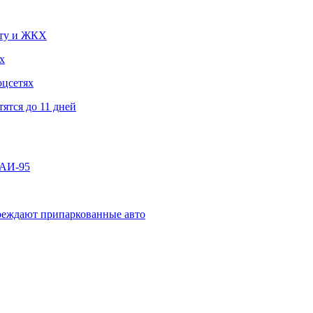
чту и ЖКХ
х
оцсетях
ятся до 11 дней
 АИ-95
овреждают припаркованные авто