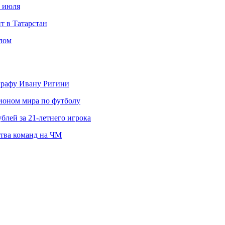
с июля
т в Татарстан
слом
ографу Ивану Ригини
пионом мира по футболу
блей за 21-летнего игрока
ства команд на ЧМ