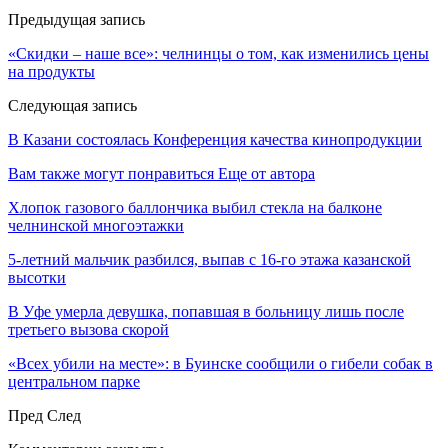
Предыдущая запись
«Скидки – наше все»: челнинцы о том, как изменились цены
на продукты
Следующая запись
В Казани состоялась Конференция качества кинопродукции
Вам также могут понравиться
Еще от автора
Хлопок газового баллончика выбил стекла на балконе
челнинской многоэтажки
5-летний мальчик разбился, выпав с 16-го этажа казанской
высотки
В Уфе умерла девушка, попавшая в больницу лишь после
третьего вызова скорой
«Всех убили на месте»: в Буинске сообщили о гибели собак в
центральном парке
Пред
След