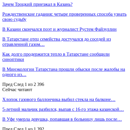
Зачем Троцкий приезжал в Казань?
Рождественские гадания: четыре проверенных способа узнать
свою судьбу
В Казани скончался поэт и журналист Рустем Файзуллин
В Татарстане отец семейства достучался до соседей из
отравленной газом…
Как долго продержится тепло в Татарстане сообщили
синоптики
В Минэкологии Татарстана прошли обыски после жалобы на
одного из…
Пред
След
1 из 2 396
Сейчас читают
Хлопок газового баллончика выбил стекла на балконе…
5-летний мальчик разбился, выпав с 16-го этажа казанской…
В Уфе умерла девушка, попавшая в больницу лишь после…
Пред
След
1 из 1 392