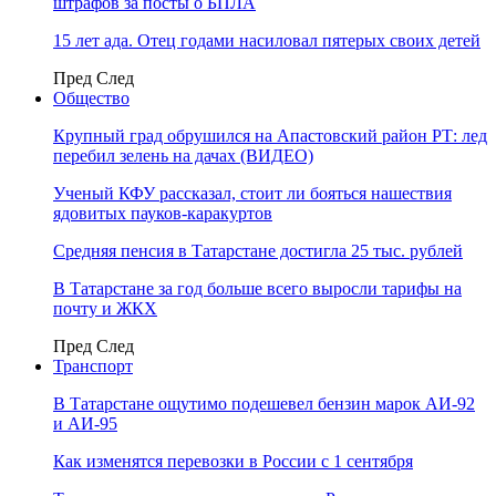
штрафов за посты о БПЛА
15 лет ада. Отец годами насиловал пятерых своих детей
Пред
След
Общество
Крупный град обрушился на Апастовский район РТ: лед
перебил зелень на дачах (ВИДЕО)
Ученый КФУ рассказал, стоит ли бояться нашествия
ядовитых пауков-каракуртов
Средняя пенсия в Татарстане достигла 25 тыс. рублей
В Татарстане за год больше всего выросли тарифы на
почту и ЖКХ
Пред
След
Транспорт
В Татарстане ощутимо подешевел бензин марок АИ-92
и АИ-95
Как изменятся перевозки в России с 1 сентября