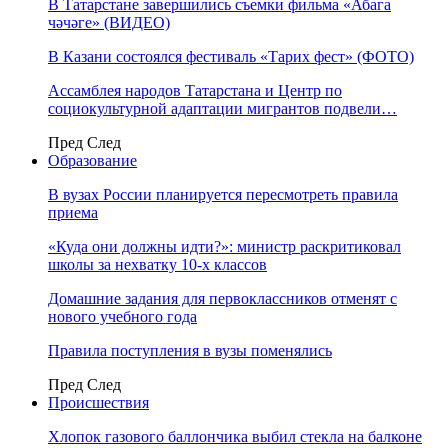
В Татарстане завершились съемки фильма «Абага
чәчәге» (ВИДЕО)
В Казани состоялся фестиваль «Тарих фест» (ФОТО)
Ассамблея народов Татарстана и Центр по
социокультурной адаптации мигрантов подвели…
Пред
След
Образование
В вузах России планируется пересмотреть правила
приема
«Куда они должны идти?»: министр раскритиковал
школы за нехватку 10-х классов
Домашние задания для первоклассников отменят с
нового учебного года
Правила поступления в вузы поменялись
Пред
След
Происшествия
Хлопок газового баллончика выбил стекла на балконе