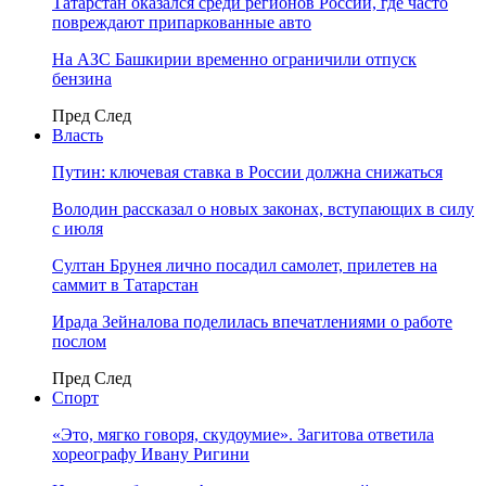
Татарстан оказался среди регионов России, где часто
повреждают припаркованные авто
На АЗС Башкирии временно ограничили отпуск
бензина
Пред
След
Власть
Путин: ключевая ставка в России должна снижаться
Володин рассказал о новых законах, вступающих в силу
с июля
Султан Брунея лично посадил самолет, прилетев на
саммит в Татарстан
Ирада Зейналова поделилась впечатлениями о работе
послом
Пред
След
Спорт
«Это, мягко говоря, скудоумие». Загитова ответила
хореографу Ивану Ригини