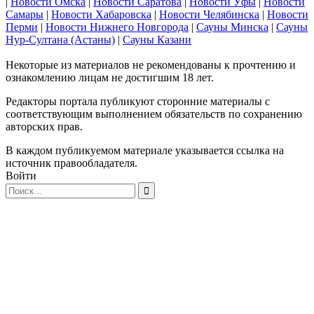
|
Новости Омска
|
Новости Саратова
|
Новости Уфы
|
Новости
Самары
|
Новости Хабаровска
|
Новости Челябинска
|
Новости
Перми
|
Новости Нижнего Новгорода
|
Сауны Минска
|
Сауны
Нур-Султана (Астаны)
|
Сауны Казани
Некоторые из материалов не рекомендованы к прочтению и
ознакомлению лицам не достигшим 18 лет.
Редакторы портала публикуют сторонние материалы с
соответствующим выполнением обязательств по сохранению
авторских прав.
В каждом публикуемом материале указывается ссылка на
источник правообладателя.
Войти