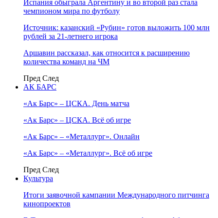
Испания обыграла Аргентину и во второй раз стала
чемпионом мира по футболу
Источник: казанский «Рубин» готов выложить 100 млн
рублей за 21-летнего игрока
Аршавин рассказал, как относится к расширению
количества команд на ЧМ
Пред
След
АК БАРС
«Ак Барс» – ЦСКА. День матча
«Ак Барс» – ЦСКА. Всё об игре
«Ак Барс» – «Металлург». Онлайн
«Ак Барс» – «Металлург». Всё об игре
Пред
След
Культура
Итоги заявочной кампании Международного питчинга
кинопроектов