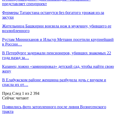
представляет спецпроект
Фермеры Татарстана останутся без богатого урожая из-за
засухи
Жительница Башкирии вонзила нож в мужчину, убившего ее
возлюбленного
Рустам Минниханов и Ильсур Метшин посетили крупнейший
в России…
В Петербурге задержали пенсионеров, убивших знакомых 22
года назад за…
Казанец ложно «заминировал» детский сад, чтобы найти свою
жену
В Елабужском районе женщина разбудила дочь с внуком и
спасла их от…
Пред
След
1 из 2 394
Сейчас читают
Появились фото затопленного после ливня Вознесенского
тракта