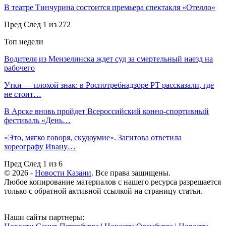
В театре Тинчурина состоится премьера спектакля «Отелло»
Пред
След
1 из 272
Топ недели
Водителя из Мензелинска ждет суд за смертельный наезд на
рабочего
Утки — плохой знак: в Роспотребнадзоре РТ рассказали, где
не стоит…
В Арске вновь пройдет Всероссийский конно-спортивный
фестиваль «День…
«Это, мягко говоря, скудоумие». Загитова ответила
хореографу Ивану…
Пред
След
1 из 6
© 2026 -
Новости Казани
. Все права защищены.
Любое копирование материалов с нашего ресурса разрешается
только с обратной активной ссылкой на страницу статьи.
Наши сайты партнеры: