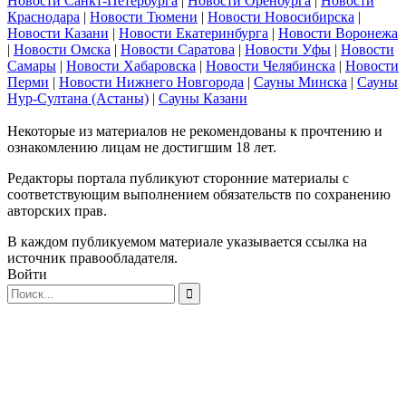
Новости Санкт-Петербурга
|
Новости Оренбурга
|
Новости
Краснодара
|
Новости Тюмени
|
Новости Новосибирска
|
Новости Казани
|
Новости Екатеринбурга
|
Новости Воронежа
|
Новости Омска
|
Новости Саратова
|
Новости Уфы
|
Новости
Самары
|
Новости Хабаровска
|
Новости Челябинска
|
Новости
Перми
|
Новости Нижнего Новгорода
|
Сауны Минска
|
Сауны
Нур-Султана (Астаны)
|
Сауны Казани
Некоторые из материалов не рекомендованы к прочтению и
ознакомлению лицам не достигшим 18 лет.
Редакторы портала публикуют сторонние материалы с
соответствующим выполнением обязательств по сохранению
авторских прав.
В каждом публикуемом материале указывается ссылка на
источник правообладателя.
Войти