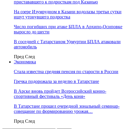
пристававшего к подросткам под Казанью
На озере Изумрудном в Казани водолазы третьи сутки
ищут утонувшего подростка
Число погибших при атаке БПЛА в Архипо-Осиповке
выросло до шести
В соседней с Татарстаном Удмуртии БПЛА атаковали
автомобиль
Пред
След
Экономика
Стала известна средняя пенсия по старости в России
Гречка подорожала за неделю в Татарстане
В Арске вновь пройдет Всероссийский конно-
спортивный фестиваль «День коня»
В Татарстане прошел очередной зональный семинар-
совещание по формированию урожая…
Пред
След