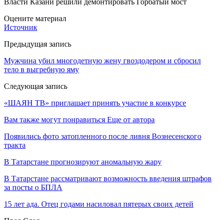
Власти Казани решили демонтировать Горбатый мост
Оцените материал
Источник
Предыдущая запись
Мужчина убил многодетную жену гвоздодером и сбросил
тело в выгребную яму
Следующая запись
«ШАЯН ТВ» приглашает принять участие в конкурсе
Вам также могут понравиться
Еще от автора
Появились фото затопленного после ливня Вознесенского
тракта
В Татарстане прогнозируют аномальную жару
В Татарстане рассматривают возможность введения штрафов
за посты о БПЛА
15 лет ада. Отец годами насиловал пятерых своих детей