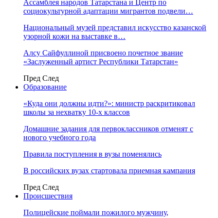
Ассамблея народов Татарстана и Центр по
социокультурной адаптации мигрантов подвели…
Национальный музей представил искусство казанской
узорной кожи на выставке в…
Алсу Сайфуллиной присвоено почетное звание
«Заслуженный артист Республики Татарстан»
Пред
След
Образование
«Куда они должны идти?»: министр раскритиковал
школы за нехватку 10-х классов
Домашние задания для первоклассников отменят с
нового учебного года
Правила поступления в вузы поменялись
В российских вузах стартовала приемная кампания
Пред
След
Происшествия
Полицейские поймали пожилого мужчину,