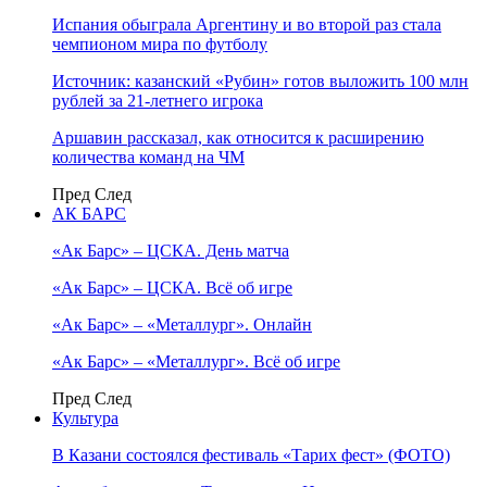
Испания обыграла Аргентину и во второй раз стала
чемпионом мира по футболу
Источник: казанский «Рубин» готов выложить 100 млн
рублей за 21-летнего игрока
Аршавин рассказал, как относится к расширению
количества команд на ЧМ
Пред
След
АК БАРС
«Ак Барс» – ЦСКА. День матча
«Ак Барс» – ЦСКА. Всё об игре
«Ак Барс» – «Металлург». Онлайн
«Ак Барс» – «Металлург». Всё об игре
Пред
След
Культура
В Казани состоялся фестиваль «Тарих фест» (ФОТО)