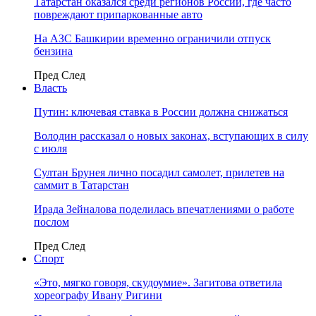
Татарстан оказался среди регионов России, где часто
повреждают припаркованные авто
На АЗС Башкирии временно ограничили отпуск
бензина
Пред
След
Власть
Путин: ключевая ставка в России должна снижаться
Володин рассказал о новых законах, вступающих в силу
с июля
Султан Брунея лично посадил самолет, прилетев на
саммит в Татарстан
Ирада Зейналова поделилась впечатлениями о работе
послом
Пред
След
Спорт
«Это, мягко говоря, скудоумие». Загитова ответила
хореографу Ивану Ригини