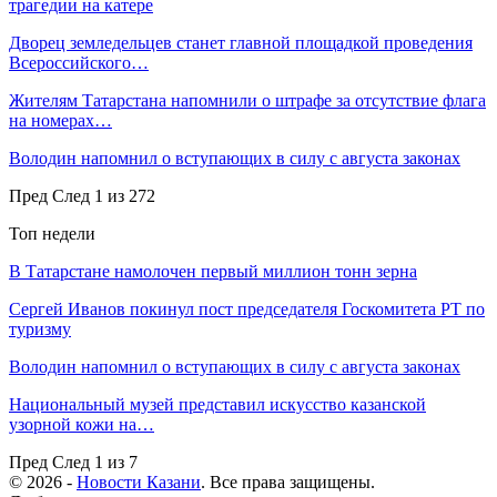
трагедии на катере
Дворец земледельцев станет главной площадкой проведения
Всероссийского…
Жителям Татарстана напомнили о штрафе за отсутствие флага
на номерах…
Володин напомнил о вступающих в силу с августа законах
Пред
След
1 из 272
Топ недели
В Татарстане намолочен первый миллион тонн зерна
Сергей Иванов покинул пост председателя Госкомитета РТ по
туризму
Володин напомнил о вступающих в силу с августа законах
Национальный музей представил искусство казанской
узорной кожи на…
Пред
След
1 из 7
© 2026 -
Новости Казани
. Все права защищены.