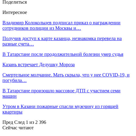
Поделиться
Интересное
Владимир Колокольцев подписал приказ о награждении
сотрудников полиции из Москвы и…
Получив доступ к карте казанца, незнакомка перевела на
разные счета…
В Татарстане после продолжительной болезни умер судья
Казань встречает Дедушку Мороза
Смертельное молчание. Мать скрыла, что у нее COVID-19, и
погубила…
В Татарстане произошло массовое ДТП с участием семи
машин
Утром в Казани пожарные спасли мужчину из горящей
квартиры
Пред
След
1 из 2 396
Сейчас читают