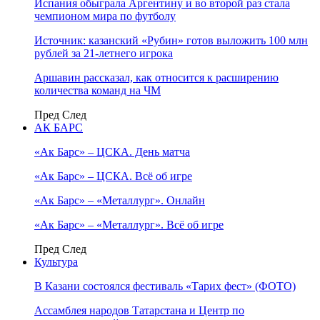
Испания обыграла Аргентину и во второй раз стала
чемпионом мира по футболу
Источник: казанский «Рубин» готов выложить 100 млн
рублей за 21-летнего игрока
Аршавин рассказал, как относится к расширению
количества команд на ЧМ
Пред
След
АК БАРС
«Ак Барс» – ЦСКА. День матча
«Ак Барс» – ЦСКА. Всё об игре
«Ак Барс» – «Металлург». Онлайн
«Ак Барс» – «Металлург». Всё об игре
Пред
След
Культура
В Казани состоялся фестиваль «Тарих фест» (ФОТО)
Ассамблея народов Татарстана и Центр по