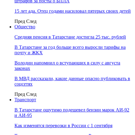
штрафов за посты о БПЛА
15 лет ада. Отец годами насиловал пятерых своих детей
Пред
След
Общество
Средняя пенсия в Татарстане достигла 25 тыс. рублей
В Татарстане за год больше всего выросли тарифы на
почту и ЖКХ
Володин напомнил о вступающих в силу с августа
законах
В МВД рассказали, какие данные опасно публиковать в
соцсетях
Пред
След
Транспорт
В Татарстане ощутимо подешевел бензин марок АИ-92
и АИ-95
Как изменятся перевозки в России с 1 сентября