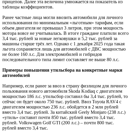
прицепов. Далее эта величина умножается на показатель из
таблицы коэффициентов.
Ранее частные лица могли ввозить автомобили для личного
использования по минимальным «льготным» тарифам, если
объем двигателя не превышал 3 литров, при этом мощность
мотора вовсе не учитывалась. В итоге граждане платили всего
3,4 тыс. рублей за новые легковушки и 5,2 тыс. рублей за
машины старше трёх лет. Однако с 1 декабря 2025 года такая
льгота сохраняется лишь для автомобилей с ДВС мощностью
не более 160 л.с. Для электромобилей и гибридов
последовательного типа лимит составляет не выше 80 л.с.
Примеры повышения утильсбора на конкретные марки
автомобилей
Например, если ранее за ввоз в страну физлицом для личного
пользования нового автомобиля Skoda Kodiaq с двигателем
мощностью 186 л.с. утильсбор составил бы 3,4 тыс. рублей, то
сейчас он будет около 750 тыс. рублей. Ввоз Toyota RAV4 с
двигателем мощностью 236 л.с. обойдется в 2 млн рублей
вместо 3,4 тыс. рублей. За китайский Geely Monjaro (238 л.с.)
«утиль» составит почти 850 тыс. рублей вместо 3,4 тыс.
рублей. Volkswagen Golf GTI (200 л.с.) – почти 800 тыс.
рублей вместо 3,4 тыс.