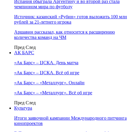
Испания обыграла Аргентину и во второй раз стала
чемпионом мира по футболу
Источник: казанский «Рубин» готов выложить 100 млн
рублей за 21-летнего игрока
Аршавин рассказал, как относится к расширению
количества команд на ЧМ
Пред
След
АК БАРС
«Ак Барс» – ЦСКА. День матча
«Ак Барс» – ЦСКА. Всё об игре
«Ак Барс» – «Металлург». Онлайн
«Ак Барс» – «Металлург». Всё об игре
Пред
След
Культура
Итоги заявочной кампании Международного питчинга
кинопроектов