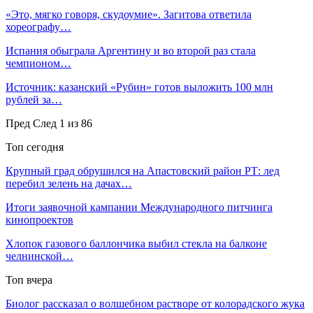
«Это, мягко говоря, скудоумие». Загитова ответила
хореографу…
Испания обыграла Аргентину и во второй раз стала
чемпионом…
Источник: казанский «Рубин» готов выложить 100 млн
рублей за…
Пред
След
1 из 86
Топ сегодня
Крупный град обрушился на Апастовский район РТ: лед
перебил зелень на дачах…
Итоги заявочной кампании Международного питчинга
кинопроектов
Хлопок газового баллончика выбил стекла на балконе
челнинской…
Топ вчера
Биолог рассказал о волшебном растворе от колорадского жука