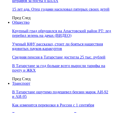
штрафов за посты о БПЛА
15 лет ада. Отец годами насиловал пятерых своих детей
Пред
След
Общество
Крупный град обрушился на Апастовский район РТ: лед
перебил зелень на дачах (ВИДЕО)
Ученый КФУ рассказал, стоит ли бояться нашествия
ядовитых пауков-каракуртов
Средняя пенсия в Татарстане достигла 25 тыс. рублей
В Татарстане за год больше всего выросли тарифы на
почту и ЖКХ
Пред
След
Транспорт
В Татарстане ощутимо подешевел бензин марок АИ-92
и АИ-95
Как изменятся перевозки в России с 1 сентября