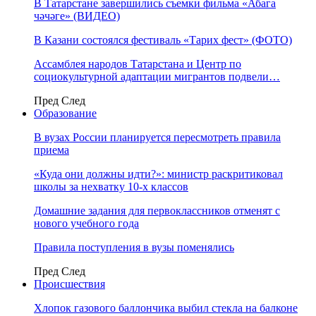
В Татарстане завершились съемки фильма «Абага
чәчәге» (ВИДЕО)
В Казани состоялся фестиваль «Тарих фест» (ФОТО)
Ассамблея народов Татарстана и Центр по
социокультурной адаптации мигрантов подвели…
Пред
След
Образование
В вузах России планируется пересмотреть правила
приема
«Куда они должны идти?»: министр раскритиковал
школы за нехватку 10-х классов
Домашние задания для первоклассников отменят с
нового учебного года
Правила поступления в вузы поменялись
Пред
След
Происшествия
Хлопок газового баллончика выбил стекла на балконе