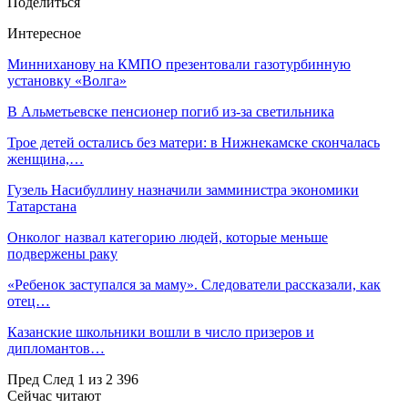
Поделиться
Интересное
Минниханову на КМПО презентовали газотурбинную
установку «Волга»
В Альметьевске пенсионер погиб из-за светильника
Трое детей остались без матери: в Нижнекамске скончалась
женщина,…
Гузель Насибуллину назначили замминистра экономики
Татарстана
Онколог назвал категорию людей, которые меньше
подвержены раку
«Ребенок заступался за маму». Следователи рассказали, как
отец…
Казанские школьники вошли в число призеров и
дипломантов…
Пред
След
1 из 2 396
Сейчас читают