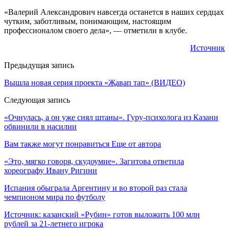
«Валерий Александрович навсегда останется в наших сердцах
чутким, заботливым, понимающим, настоящим
профессионалом своего дела», — отметили в клубе.
Источник
Предыдущая запись
Вышла новая серия проекта «Җавап тап» (ВИДЕО)
Следующая запись
«Очнулась, а он уже снял штаны». Гуру-психолога из Казани
обвинили в насилии
Вам также могут понравиться
Еще от автора
«Это, мягко говоря, скудоумие». Загитова ответила
хореографу Ивану Ригини
Испания обыграла Аргентину и во второй раз стала
чемпионом мира по футболу
Источник: казанский «Рубин» готов выложить 100 млн
рублей за 21-летнего игрока