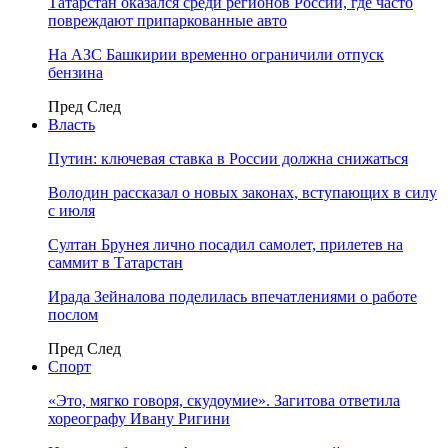
Татарстан оказался среди регионов России, где часто
повреждают припаркованные авто
На АЗС Башкирии временно ограничили отпуск
бензина
Пред
След
Власть
Путин: ключевая ставка в России должна снижаться
Володин рассказал о новых законах, вступающих в силу
с июля
Султан Брунея лично посадил самолет, прилетев на
саммит в Татарстан
Ирада Зейналова поделилась впечатлениями о работе
послом
Пред
След
Спорт
«Это, мягко говоря, скудоумие». Загитова ответила
хореографу Ивану Ригини