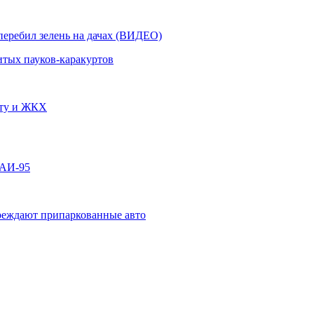
перебил зелень на дачах (ВИДЕО)
итых пауков-каракуртов
чту и ЖКХ
 АИ-95
овреждают припаркованные авто