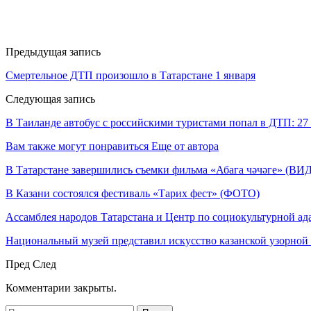
Предыдущая запись
Смертельное ДТП произошло в Татарстане 1 января
Следующая запись
В Таиланде автобус с российскими туристами попал в ДТП: 27
Вам также могут понравиться
Еще от автора
В Татарстане завершились съемки фильма «Абага чәчәге» (ВИ
В Казани состоялся фестиваль «Тарих фест» (ФОТО)
Ассамблея народов Татарстана и Центр по социокультурной а
Национальный музей представил искусство казанской узорной
Пред
След
Комментарии закрыты.