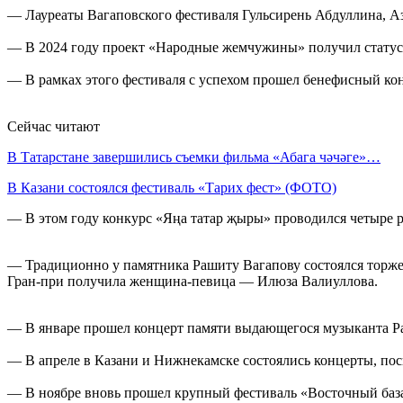
— Лауреаты Вагаповского фестиваля Гульсирень Абдуллина, Аз
— В 2024 году проект «Народные жемчужины» получил статус с
— В рамках этого фестиваля с успехом прошел бенефисный к
Сейчас читают
В Татарстане завершились съемки фильма «Абага чәчәге»…
В Казани состоялся фестиваль «Тарих фест» (ФОТО)
— В этом году конкурс «Яңа татар җыры» проводился четыре р
— Традиционно у памятника Рашиту Вагапову состоялся торже
Гран-при получила женщина-певица — Илюза Валиуллова.
— В январе прошел концерт памяти выдающегося музыканта 
— В апреле в Казани и Нижнекамске состоялись концерты, по
— В ноябре вновь прошел крупный фестиваль «Восточный база