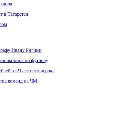
с июля
т в Татарстан
слом
ографу Ивану Ригини
пионом мира по футболу
блей за 21-летнего игрока
ства команд на ЧМ