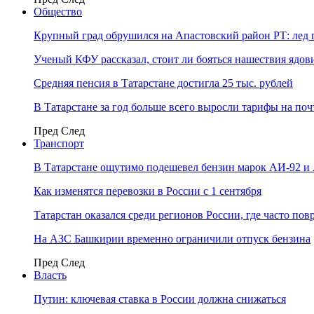
Общество
Крупный град обрушился на Апастовский район РТ: лед 
Ученый КФУ рассказал, стоит ли бояться нашествия ядов
Средняя пенсия в Татарстане достигла 25 тыс. рублей
В Татарстане за год больше всего выросли тарифы на по
Пред
След
Транспорт
В Татарстане ощутимо подешевел бензин марок АИ-92 и
Как изменятся перевозки в России с 1 сентября
Татарстан оказался среди регионов России, где часто п
На АЗС Башкирии временно ограничили отпуск бензина
Пред
След
Власть
Путин: ключевая ставка в России должна снижаться