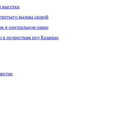
й высотки
третьего вызова скорой
ак в центральном парке
 к подросткам под Казанью
арстан