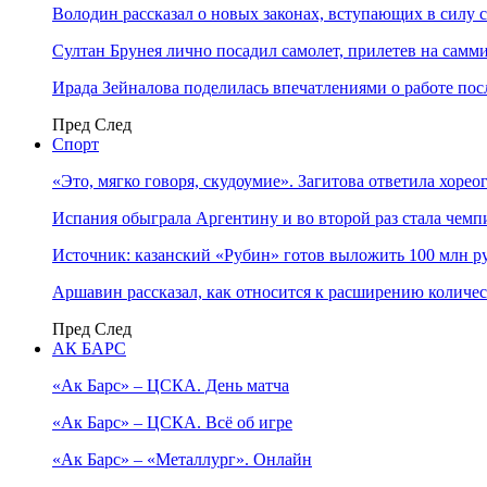
Володин рассказал о новых законах, вступающих в силу 
Султан Брунея лично посадил самолет, прилетев на самми
Ирада Зейналова поделилась впечатлениями о работе по
Пред
След
Спорт
«Это, мягко говоря, скудоумие». Загитова ответила хоре
Испания обыграла Аргентину и во второй раз стала чем
Источник: казанский «Рубин» готов выложить 100 млн ру
Аршавин рассказал, как относится к расширению количе
Пред
След
АК БАРС
«Ак Барс» – ЦСКА. День матча
«Ак Барс» – ЦСКА. Всё об игре
«Ак Барс» – «Металлург». Онлайн