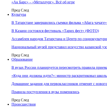
«Ак Барс» – «Металлург». Всё об игре
Пред
След
Культура
В Татарстане завершились съемки фильма «Абага чәчәге
В Казани состоялся фестиваль «Тарих фест» (ФОТО)
Ассамблея народов Татарстана и Центр по социокульту
Национальный музей представил искусство казанской уз
Пред
След
Образование
В вузах России планируется пересмотреть правила прием
«Куда они должны идти?»: министр раскритиковал школы 
Домашние задания для первоклассников отменят с нового
Правила поступления в вузы поменялись
Пред
След
Происшествия