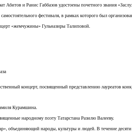
ат Абитов и Ранис Габбазов удостоены почетного звания «Засл
амостоятельного фестиваля, в рамках которого был организова
онцерт «жемчужины» Гульназиры Талиповой.
аза
ственный концерт, посвященный представлению лауреатов конк
Рамиля Курамшина.
священные народному поэту Татарстана Разилю Валееву.
р», объединяющий народы, культуры и людей. В течение десяти 