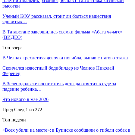
5-летний мальчик разбился, выпав с 16-го этажа казанской
высотки
Ученый КФУ рассказал, стоит ли бояться нашествия
ядовитых…
В Татарстане завершились съемки фильма «Абага чәчәге»
(ВИДЕО)
Топ вчера
В Челнах трехлетняя девочка погибла, выпав с пятого этажа
Скончался известный бодибилдер из Челнов Николай
Ференец
В Зеленодольске воспитатель детсада ответит в суде за
падение ребенка…
Что нового в мае 2026
Пред
След
1 из 272
Топ недели
«Всех убили на месте»: в Буинске сообщили о гибели собак в