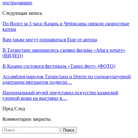
пострадавшие
Следующая запись
По Волге за 3 часа: Казань и Чебоксары связали скоростные
катера
Вам также могут понравиться
Еще от автора
В Татарстане завершились съемки фильма «Абага чәчәге»
(ВИДЕО)
В Казани состоялся фестиваль «Тарих фест» (ФОТО)
Ассамблея народов Татарстана и Центр по социокультурной
адаптации мигрантов подвели…
Национальный музей представил искусство казанской
узорной кожи на выставке в…
Пред
След
Комментарии закрыты.