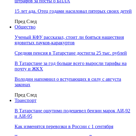
штрафов за посты о БПЛА
15 лет ада. Отец годами насиловал пятерых своих детей
Пред
След
Общество
Ученый КФУ рассказал, стоит ли бояться нашествия
ядовитых пауков-каракуртов
Средняя пенсия в Татарстане достигла 25 тыс. рублей
В Татарстане за год больше всего выросли тарифы на
почту и ЖКХ
Володин напомнил о вступающих в силу с августа
законах
Пред
След
Транспорт
В Татарстане ощутимо подешевел бензин марок АИ-92
и АИ-95
Как изменятся перевозки в России с 1 сентября