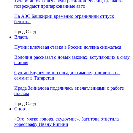
Татарстан оказался среди регионов России, где часто
повреждают припаркованные авто
На АЗС Башкирии временно ограничили отпуск
бензина
Пред
След
Власть
Путин: ключевая ставка в России должна снижаться
Володин рассказал о новых законах, вступающих в силу
с июля
Султан Брунея лично посадил самолет, прилетев на
саммит в Татарстан
Ирада Зейналова поделилась впечатлениями о работе
послом
Пред
След
Спорт
«Это, мягко говоря, скудоумие». Загитова ответила
хореографу Ивану Ригини