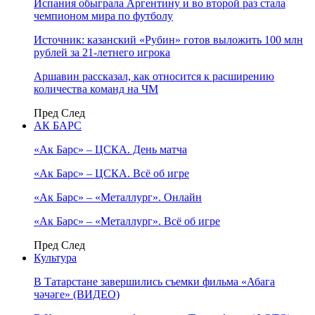
Испания обыграла Аргентину и во второй раз стала
чемпионом мира по футболу
Источник: казанский «Рубин» готов выложить 100 млн
рублей за 21-летнего игрока
Аршавин рассказал, как относится к расширению
количества команд на ЧМ
Пред
След
АК БАРС
«Ак Барс» – ЦСКА. День матча
«Ак Барс» – ЦСКА. Всё об игре
«Ак Барс» – «Металлург». Онлайн
«Ак Барс» – «Металлург». Всё об игре
Пред
След
Культура
В Татарстане завершились съемки фильма «Абага
чәчәге» (ВИДЕО)