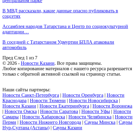
центральном парке
В МВД рассказали, какие данные опасно публиковать в
соцсетях
Ассамблея народов Татарстана и Центр по социокультурной
адаптации…
В соседней с Татарстаном Удмуртии БПЛА атаковали
автомобиль
Пред
След
1 из 7
© 2026 -
Новости Казани
. Все права защищены.
Любое копирование материалов с нашего ресурса разрешается
только с обратной активной ссылкой на страницу статьи.
Наши сайты партнеры:
Новости Санкт-Петербурга
|
Новости Оренбурга
|
Новости
Краснодара
|
Новости Тюмени
|
Новости Новосибирска
|
Новости Казани
|
Новости Екатеринбурга
|
Новости Воронежа
|
Новости Омска
|
Новости Саратова
|
Новости Уфы
|
Новости
Самары
|
Новости Хабаровска
|
Новости Челябинска
|
Новости
Перми
|
Новости Нижнего Новгорода
|
Сауны Минска
|
Сауны
Нур-Султана (Астаны)
|
Сауны Казани