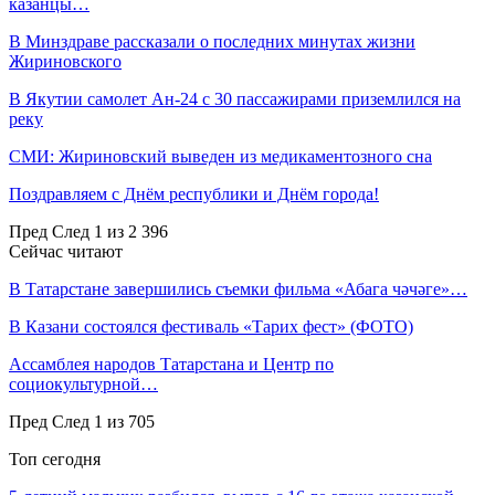
казанцы…
В Минздраве рассказали о последних минутах жизни
Жириновского
В Якутии самолет Ан-24 с 30 пассажирами приземлился на
реку
СМИ: Жириновский выведен из медикаментозного сна
Поздравляем с Днём республики и Днём города!
Пред
След
1 из 2 396
Сейчас читают
В Татарстане завершились съемки фильма «Абага чәчәге»…
В Казани состоялся фестиваль «Тарих фест» (ФОТО)
Ассамблея народов Татарстана и Центр по
социокультурной…
Пред
След
1 из 705
Топ сегодня