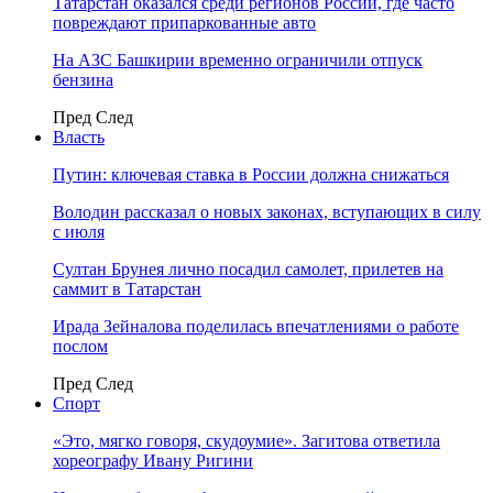
Татарстан оказался среди регионов России, где часто
повреждают припаркованные авто
На АЗС Башкирии временно ограничили отпуск
бензина
Пред
След
Власть
Путин: ключевая ставка в России должна снижаться
Володин рассказал о новых законах, вступающих в силу
с июля
Султан Брунея лично посадил самолет, прилетев на
саммит в Татарстан
Ирада Зейналова поделилась впечатлениями о работе
послом
Пред
След
Спорт
«Это, мягко говоря, скудоумие». Загитова ответила
хореографу Ивану Ригини