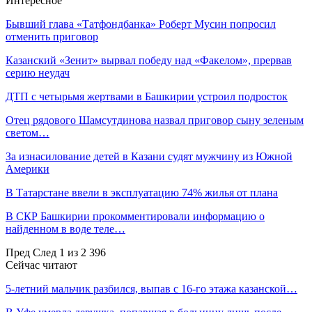
Интересное
Бывший глава «Татфондбанка» Роберт Мусин попросил
отменить приговор
Казанский «Зенит» вырвал победу над «Факелом», прервав
серию неудач
ДТП с четырьмя жертвами в Башкирии устроил подросток
Отец рядового Шамсутдинова назвал приговор сыну зеленым
светом…
За изнасилование детей в Казани судят мужчину из Южной
Америки
В Татарстане ввели в эксплуатацию 74% жилья от плана
В СКР Башкирии прокомментировали информацию о
найденном в воде теле…
Пред
След
1 из 2 396
Сейчас читают
5-летний мальчик разбился, выпав с 16-го этажа казанской…