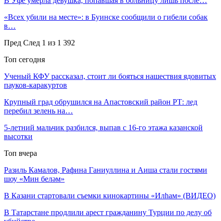
В Уфе умерла девушка, попавшая в больницу лишь после…
«Всех убили на месте»: в Буинске сообщили о гибели собак
в…
Пред
След
1 из 1 392
Топ сегодня
Ученый КФУ рассказал, стоит ли бояться нашествия ядовитых
пауков-каракуртов
Крупный град обрушился на Апастовский район РТ: лед
перебил зелень на…
5-летний мальчик разбился, выпав с 16-го этажа казанской
высотки
Топ вчера
Разиль Камалов, Рафина Ганиуллина и Аиша стали гостями
шоу «Мин беләм»
В Казани стартовали съемки кинокартины «Илhам» (ВИДЕО)
В Татарстане продлили арест гражданину Турции по делу об