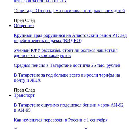
штрафов за посты о БПЛА
15 лет ада. Отец годами насиловал пятерых своих детей
Пред
След
Общество
Крупный град обрушился на Апастовский район РТ: лед
перебил зелень на дачах (ВИДЕО)
Ученый КФУ рассказал, стоит ли бояться нашествия
ядовитых пауков-каракуртов
Средняя пенсия в Татарстане достигла 25 тыс. рублей
В Татарстане за год больше всего выросли тарифы на
почту и ЖКХ
Пред
След
Транспорт
В Татарстане ощутимо подешевел бензин марок АИ-92
и АИ-95
Как изменятся перевозки в России с 1 сентября