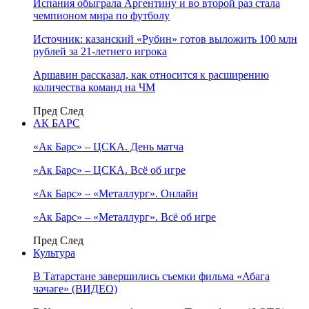
Испания обыграла Аргентину и во второй раз стала
чемпионом мира по футболу
Источник: казанский «Рубин» готов выложить 100 млн
рублей за 21-летнего игрока
Аршавин рассказал, как относится к расширению
количества команд на ЧМ
Пред
След
АК БАРС
«Ак Барс» – ЦСКА. День матча
«Ак Барс» – ЦСКА. Всё об игре
«Ак Барс» – «Металлург». Онлайн
«Ак Барс» – «Металлург». Всё об игре
Пред
След
Культура
В Татарстане завершились съемки фильма «Абага
чәчәге» (ВИДЕО)