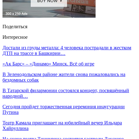
Поделиться
Интересное
Достали из груды металла: 4 человека пострадали в жестком
ДТП на трассе в Башкирии…
«Ак Барс» – «Динамо» Минск. Всё об игре
В Зеленодольском районе жители снова пожаловались на
бездомных собак
В Татарской филармонии состоялся концерт, посвящённый
народной…
Сегодня пройдет торжественная церемония инаугурации
Путина
Театр Камала приглашает на юбилейный вечер Ильдара
Хайруллина
На сцене театра Тинчурина состоятся гастроли Лакского