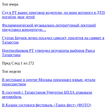
Топ вчера
Суд в РТ вынес приговор водителю, по вине которого в ДТП
погибли двое детей
Филармонический музыкально-литературный лекторий
представил концертную…
Султан Брунея лично посадил самолет, прилетев на саммит в
Татарстан
Центризбирком РТ утвердил результаты выборов Раиса
Татарстана
Пред
След
1 из 272
Топ недели
В ресторане в центре Москвы произошел взрыв: детали
происшествия
В соседней с Татарстаном Удмуртии БПЛА атаковали
автомобиль
В Казани состоялся фестиваль «Тарих фест» (ФОТО)