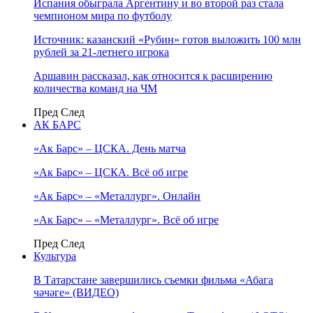
Испания обыграла Аргентину и во второй раз стала
чемпионом мира по футболу
Источник: казанский «Рубин» готов выложить 100 млн
рублей за 21-летнего игрока
Аршавин рассказал, как относится к расширению
количества команд на ЧМ
Пред
След
АК БАРС
«Ак Барс» – ЦСКА. День матча
«Ак Барс» – ЦСКА. Всё об игре
«Ак Барс» – «Металлург». Онлайн
«Ак Барс» – «Металлург». Всё об игре
Пред
След
Культура
В Татарстане завершились съемки фильма «Абага
чәчәге» (ВИДЕО)