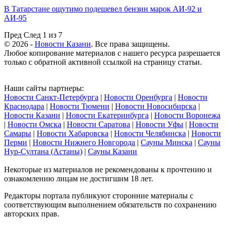
В Татарстане ощутимо подешевел бензин марок АИ-92 и
АИ-95
Пред
След
1 из 7
© 2026 -
Новости Казани
. Все права защищены.
Любое копирование материалов с нашего ресурса разрешается
только с обратной активной ссылкой на страницу статьи.
Наши сайты партнеры:
Новости Санкт-Петербурга
|
Новости Оренбурга
|
Новости
Краснодара
|
Новости Тюмени
|
Новости Новосибирска
|
Новости Казани
|
Новости Екатеринбурга
|
Новости Воронежа
|
Новости Омска
|
Новости Саратова
|
Новости Уфы
|
Новости
Самары
|
Новости Хабаровска
|
Новости Челябинска
|
Новости
Перми
|
Новости Нижнего Новгорода
|
Сауны Минска
|
Сауны
Нур-Султана (Астаны)
|
Сауны Казани
Некоторые из материалов не рекомендованы к прочтению и
ознакомлению лицам не достигшим 18 лет.
Редакторы портала публикуют сторонние материалы с
соответствующим выполнением обязательств по сохранению
авторских прав.