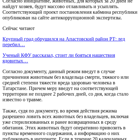
Согласно инициативе, животных, для которых за 20 дней не
найдут хозяев, будут массово отлавливать и усыплять.
Соответствующий проект постановления кабмина республики
опубликован на сайте антикоррупционной экспертизы.
Сейчас читают
Крупный град обрушился на Апастовский район РТ: лед
перебил…
Ученый КФУ рассказал, стоит ли бояться нашествия
ядовитых…
Согласно документу, данный режим введут в случае
причинения животным без владельца смерти, тяжкого или
средней степени тяжести вреда здоровью человека в
Татарстане. Причем меру введут на соответствующей
территории не позднее 2 рабочих дней, со дня, когда стало
известно о травме.
Также, судя по документу, во время действия режима
разрешено ловить всех животных без владельцев, включая
уже стерилизованных и ранее возвращенных в среду
обитания. Этих животных будут оперативно привозить в
пункты временного содержания, а информацию о них
публиковать в интернете. Если в течение 20 календарных