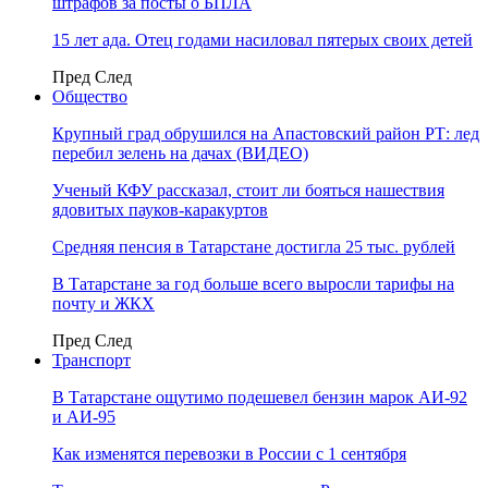
штрафов за посты о БПЛА
15 лет ада. Отец годами насиловал пятерых своих детей
Пред
След
Общество
Крупный град обрушился на Апастовский район РТ: лед
перебил зелень на дачах (ВИДЕО)
Ученый КФУ рассказал, стоит ли бояться нашествия
ядовитых пауков-каракуртов
Средняя пенсия в Татарстане достигла 25 тыс. рублей
В Татарстане за год больше всего выросли тарифы на
почту и ЖКХ
Пред
След
Транспорт
В Татарстане ощутимо подешевел бензин марок АИ-92
и АИ-95
Как изменятся перевозки в России с 1 сентября