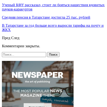
Ученый КФУ рассказал, стоит ли бояться нашествия ядовитых
пауков-каракуртов
Средняя пенсия в Татарстане достигла 25 тыс. рублей
В Татарстане за год больше всего выросли тарифы на почту и
ЖКХ
Пред
След
Комментарии закрыты.