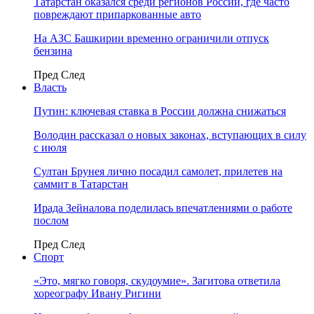
Татарстан оказался среди регионов России, где часто
повреждают припаркованные авто
На АЗС Башкирии временно ограничили отпуск
бензина
Пред
След
Власть
Путин: ключевая ставка в России должна снижаться
Володин рассказал о новых законах, вступающих в силу
с июля
Султан Брунея лично посадил самолет, прилетев на
саммит в Татарстан
Ирада Зейналова поделилась впечатлениями о работе
послом
Пред
След
Спорт
«Это, мягко говоря, скудоумие». Загитова ответила
хореографу Ивану Ригини