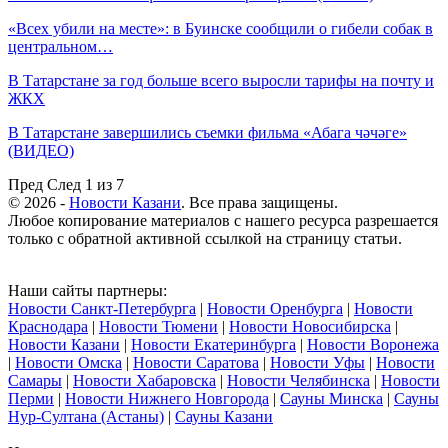
«Всех убили на месте»: в Буинске сообщили о гибели собак в
центральном…
В Татарстане за год больше всего выросли тарифы на почту и
ЖКХ
В Татарстане завершились съемки фильма «Абага чәчәге»
(ВИДЕО)
Пред
След
1 из 7
© 2026 -
Новости Казани
. Все права защищены.
Любое копирование материалов с нашего ресурса разрешается
только с обратной активной ссылкой на страницу статьи.
Наши сайты партнеры:
Новости Санкт-Петербурга
|
Новости Оренбурга
|
Новости
Краснодара
|
Новости Тюмени
|
Новости Новосибирска
|
Новости Казани
|
Новости Екатеринбурга
|
Новости Воронежа
|
Новости Омска
|
Новости Саратова
|
Новости Уфы
|
Новости
Самары
|
Новости Хабаровска
|
Новости Челябинска
|
Новости
Перми
|
Новости Нижнего Новгорода
|
Сауны Минска
|
Сауны
Нур-Султана (Астаны)
|
Сауны Казани