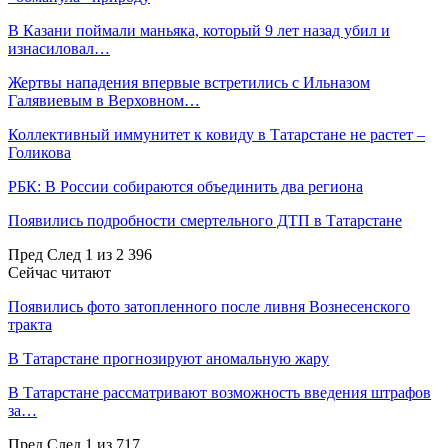
В Казани поймали маньяка, который 9 лет назад убил и
изнасиловал…
Жертвы нападения впервые встретились с Ильназом
Галявиевым в Верховном…
Коллективный иммунитет к ковиду в Татарстане не растет –
Голикова
РБК: В России собираются объединить два региона
Появились подробности смертельного ДТП в Татарстане
Пред
След
1 из 2 396
Сейчас читают
Появились фото затопленного после ливня Вознесенского
тракта
В Татарстане прогнозируют аномальную жару
В Татарстане рассматривают возможность введения штрафов
за…
Пред
След
1 из 717