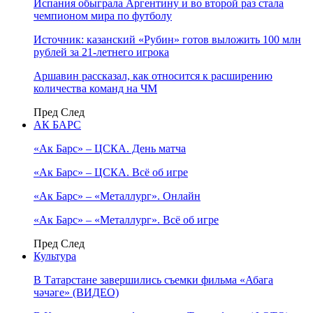
Испания обыграла Аргентину и во второй раз стала
чемпионом мира по футболу
Источник: казанский «Рубин» готов выложить 100 млн
рублей за 21-летнего игрока
Аршавин рассказал, как относится к расширению
количества команд на ЧМ
Пред
След
АК БАРС
«Ак Барс» – ЦСКА. День матча
«Ак Барс» – ЦСКА. Всё об игре
«Ак Барс» – «Металлург». Онлайн
«Ак Барс» – «Металлург». Всё об игре
Пред
След
Культура
В Татарстане завершились съемки фильма «Абага
чәчәге» (ВИДЕО)