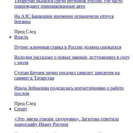
Татарстан оказался среди регионов России, где часто
повреждают припаркованные авто
На АЗС Башкирии временно ограничили отпуск
бензина
Пред
След
Власть
Путин: ключевая ставка в России должна снижаться
Володин рассказал о новых законах, вступающих в силу
с июля
Султан Брунея лично посадил самолет, прилетев на
саммит в Татарстан
Ирада Зейналова поделилась впечатлениями о работе
послом
Пред
След
Спорт
«Это, мягко говоря, скудоумие». Загитова ответила
хореографу Ивану Ригини