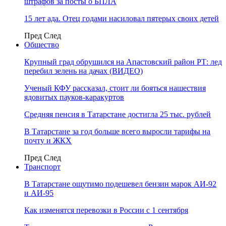
штрафов за посты о БПЛА
15 лет ада. Отец годами насиловал пятерых своих детей
Пред
След
Общество
Крупный град обрушился на Апастовский район РТ: лед
перебил зелень на дачах (ВИДЕО)
Ученый КФУ рассказал, стоит ли бояться нашествия
ядовитых пауков-каракуртов
Средняя пенсия в Татарстане достигла 25 тыс. рублей
В Татарстане за год больше всего выросли тарифы на
почту и ЖКХ
Пред
След
Транспорт
В Татарстане ощутимо подешевел бензин марок АИ-92
и АИ-95
Как изменятся перевозки в России с 1 сентября