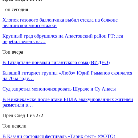
Топ сегодня
Хлопок газового баллончика выбил стекла на балконе
челнинской многоэтажки
Крупный град обрушился на Апастовский район РТ: лед
перебил зелень на…
Топ вчера
В Татарстане поймали гигантского сома (ВИДЕО)
Бывший гитарист группы «Любэ» Юрий Рыманов скончался
на 70-м году…
Суд запретил монополизировать Шурале и Су Анасы
В Нижнекамске после атаки БПЛА эвакуированных жителей
разметили в…
Пред
След
1 из 272
Топ недели
В Казани состоялся фестиваль «Тарих фест» (ФОТО)