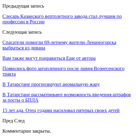
Предыдущая запись
Слесарь Казанского вертолетного завода стал лучшим по
профессии в России
Следующая запись
Спасатели помогли 69-летнему жителю Лениногорска
выбраться из дивана
Вам также могут понравиться
Еще от автора
Появились фото затопленного после ливня Вознесенского
тракта
В Татарстане прогнозируют аномальную жару
В Татарстане рассматривают возможность введения штрафов
за посты о БПЛА
15 лет ада. Отец годами насиловал пятерых своих детей
Пред
След
Комментарии закрыты.