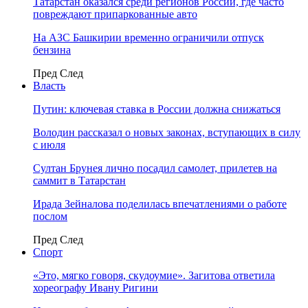
Татарстан оказался среди регионов России, где часто
повреждают припаркованные авто
На АЗС Башкирии временно ограничили отпуск
бензина
Пред
След
Власть
Путин: ключевая ставка в России должна снижаться
Володин рассказал о новых законах, вступающих в силу
с июля
Султан Брунея лично посадил самолет, прилетев на
саммит в Татарстан
Ирада Зейналова поделилась впечатлениями о работе
послом
Пред
След
Спорт
«Это, мягко говоря, скудоумие». Загитова ответила
хореографу Ивану Ригини