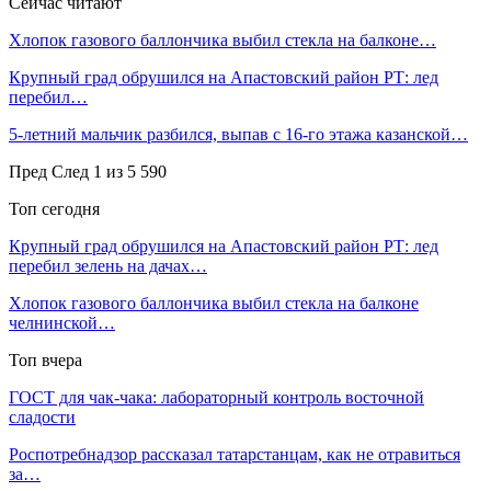
Сейчас читают
Хлопок газового баллончика выбил стекла на балконе…
Крупный град обрушился на Апастовский район РТ: лед
перебил…
5-летний мальчик разбился, выпав с 16-го этажа казанской…
Пред
След
1 из 5 590
Топ сегодня
Крупный град обрушился на Апастовский район РТ: лед
перебил зелень на дачах…
Хлопок газового баллончика выбил стекла на балконе
челнинской…
Топ вчера
ГОСТ для чак-чака: лабораторный контроль восточной
сладости
Роспотребнадзор рассказал татарстанцам, как не отравиться
за…