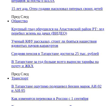
штрафов за посты о БПЛА
15 лет ада. Отец годами насиловал пятерых своих детей
Пред
След
Общество
Крупный град обрушился на Апастовский район РТ: лед
перебил зелень на дачах (ВИДЕО)
Ученый КФУ рассказал, стоит ли бояться нашествия
ядовитых пауков-каракуртов
Средняя пенсия в Татарстане достигла 25 тыс. рублей
В Татарстане за год больше всего выросли тарифы на
почту и ЖКХ
Пред
След
Транспорт
В Татарстане ощутимо подешевел бензин марок АИ-92
и АИ-95
Как изменятся перевозки в России с 1 сентября