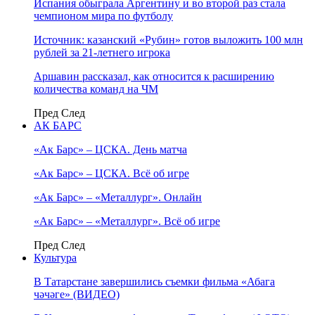
Испания обыграла Аргентину и во второй раз стала
чемпионом мира по футболу
Источник: казанский «Рубин» готов выложить 100 млн
рублей за 21-летнего игрока
Аршавин рассказал, как относится к расширению
количества команд на ЧМ
Пред
След
АК БАРС
«Ак Барс» – ЦСКА. День матча
«Ак Барс» – ЦСКА. Всё об игре
«Ак Барс» – «Металлург». Онлайн
«Ак Барс» – «Металлург». Всё об игре
Пред
След
Культура
В Татарстане завершились съемки фильма «Абага
чәчәге» (ВИДЕО)