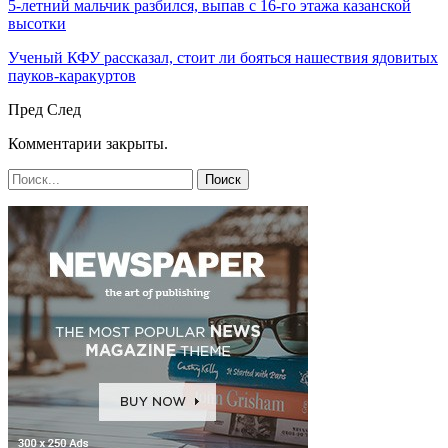
5-летний мальчик разбился, выпав с 16-го этажа казанской
высотки
Ученый КФУ рассказал, стоит ли бояться нашествия ядовитых
пауков-каракуртов
Пред
След
Комментарии закрыты.