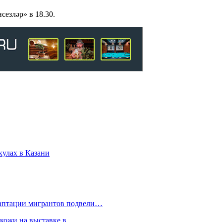
езләр» в 18.30.
кулах в Казани
даптации мигрантов подвели…
 кожи на выставке в…