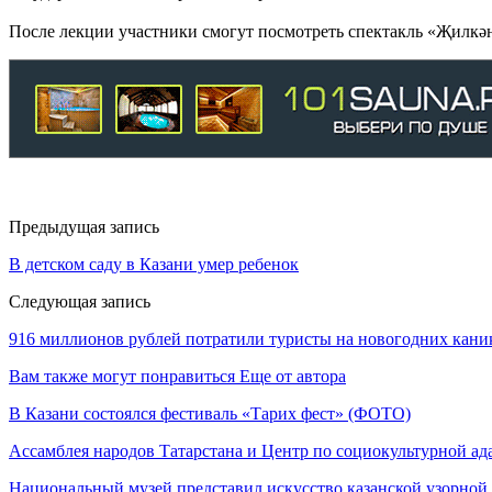
После лекции участники смогут посмотреть спектакль «Җилкәнс
Предыдущая запись
В детском саду в Казани умер ребенок
Следующая запись
916 миллионов рублей потратили туристы на новогодних кани
Вам также могут понравиться
Еще от автора
В Казани состоялся фестиваль «Тарих фест» (ФОТО)
Ассамблея народов Татарстана и Центр по социокультурной а
Национальный музей представил искусство казанской узорной