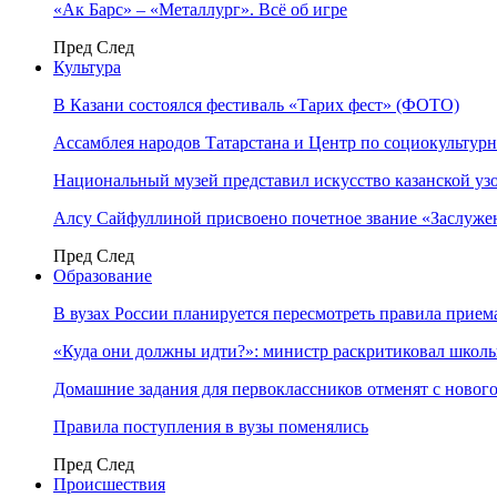
«Ак Барс» – «Металлург». Всё об игре
Пред
След
Культура
В Казани состоялся фестиваль «Тарих фест» (ФОТО)
Ассамблея народов Татарстана и Центр по социокульту
Национальный музей представил искусство казанской уз
Алсу Сайфуллиной присвоено почетное звание «Заслуже
Пред
След
Образование
В вузах России планируется пересмотреть правила прием
«Куда они должны идти?»: министр раскритиковал школы 
Домашние задания для первоклассников отменят с нового
Правила поступления в вузы поменялись
Пред
След
Происшествия