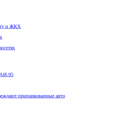
чту и ЖКХ
х
оцсетях
 АИ-95
овреждают припаркованные авто