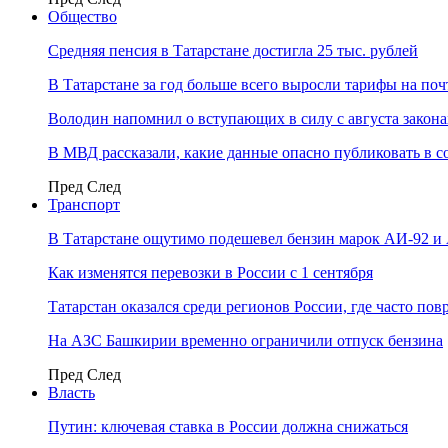
Общество
Средняя пенсия в Татарстане достигла 25 тыс. рублей
В Татарстане за год больше всего выросли тарифы на по
Володин напомнил о вступающих в силу с августа закона
В МВД рассказали, какие данные опасно публиковать в с
Пред
След
Транспорт
В Татарстане ощутимо подешевел бензин марок АИ-92 и
Как изменятся перевозки в России с 1 сентября
Татарстан оказался среди регионов России, где часто п
На АЗС Башкирии временно ограничили отпуск бензина
Пред
След
Власть
Путин: ключевая ставка в России должна снижаться