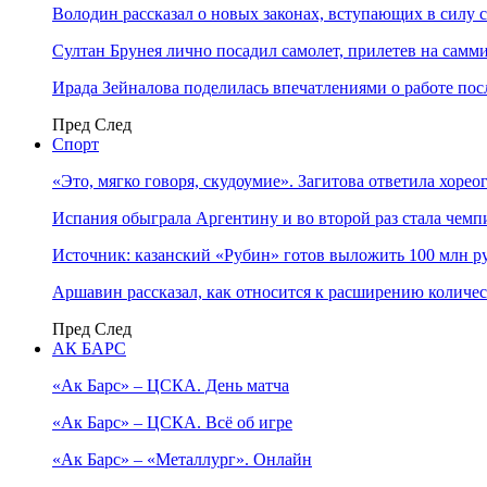
Володин рассказал о новых законах, вступающих в силу 
Султан Брунея лично посадил самолет, прилетев на самми
Ирада Зейналова поделилась впечатлениями о работе по
Пред
След
Спорт
«Это, мягко говоря, скудоумие». Загитова ответила хоре
Испания обыграла Аргентину и во второй раз стала чем
Источник: казанский «Рубин» готов выложить 100 млн ру
Аршавин рассказал, как относится к расширению количе
Пред
След
АК БАРС
«Ак Барс» – ЦСКА. День матча
«Ак Барс» – ЦСКА. Всё об игре
«Ак Барс» – «Металлург». Онлайн