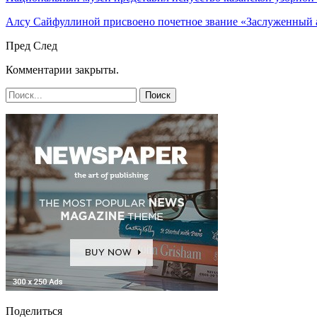
Алсу Сайфуллиной присвоено почетное звание «Заслуженный 
Пред
След
Комментарии закрыты.
Поделиться