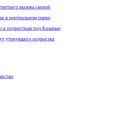
третьего вызова скорой
ак в центральном парке
 к подросткам под Казанью
щут утонувшего подростка
арстан