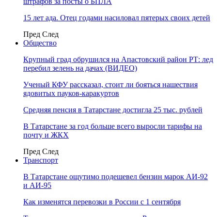
штрафов за посты о БПЛА
15 лет ада. Отец годами насиловал пятерых своих детей
Пред
След
Общество
Крупный град обрушился на Апастовский район РТ: лед
перебил зелень на дачах (ВИДЕО)
Ученый КФУ рассказал, стоит ли бояться нашествия
ядовитых пауков-каракуртов
Средняя пенсия в Татарстане достигла 25 тыс. рублей
В Татарстане за год больше всего выросли тарифы на
почту и ЖКХ
Пред
След
Транспорт
В Татарстане ощутимо подешевел бензин марок АИ-92
и АИ-95
Как изменятся перевозки в России с 1 сентября