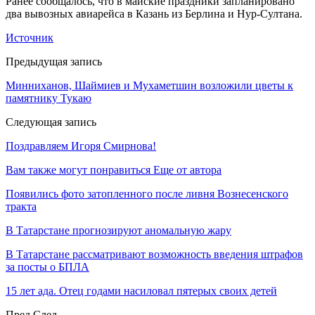
Ранее сообщалось, что в майские праздники запланировано
два вывозных авиарейса в Казань из Берлина и Нур-Султана.
Источник
Предыдущая запись
Минниханов, Шаймиев и Мухаметшин возложили цветы к
памятнику Тукаю
Следующая запись
Поздравляем Игоря Смирнова!
Вам также могут понравиться
Еще от автора
Появились фото затопленного после ливня Вознесенского
тракта
В Татарстане прогнозируют аномальную жару
В Татарстане рассматривают возможность введения штрафов
за посты о БПЛА
15 лет ада. Отец годами насиловал пятерых своих детей
Пред
След