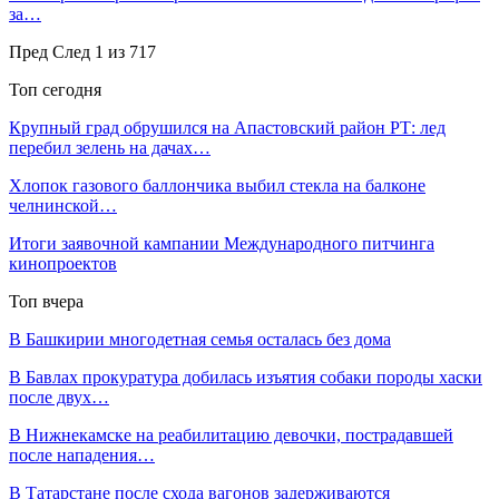
за…
Пред
След
1 из 717
Топ сегодня
Крупный град обрушился на Апастовский район РТ: лед
перебил зелень на дачах…
Хлопок газового баллончика выбил стекла на балконе
челнинской…
Итоги заявочной кампании Международного питчинга
кинопроектов
Топ вчера
В Башкирии многодетная семья осталась без дома
В Бавлах прокуратура добилась изъятия собаки породы хаски
после двух…
В Нижнекамске на реабилитацию девочки, пострадавшей
после нападения…
В Татарстане после схода вагонов задерживаются