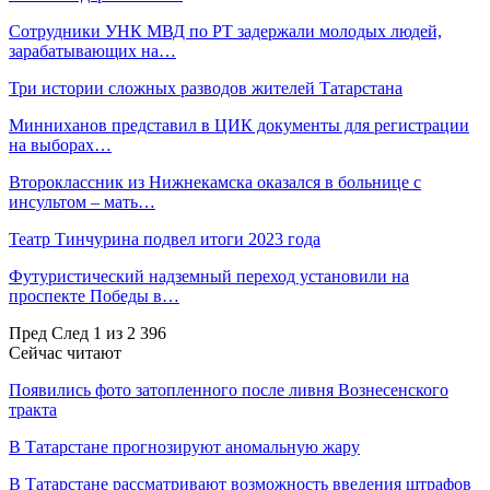
Сотрудники УНК МВД по РТ задержали молодых людей,
зарабатывающих на…
Три истории сложных разводов жителей Татарстана
Минниханов представил в ЦИК документы для регистрации
на выборах…
Второклассник из Нижнекамска оказался в больнице с
инсультом – мать…
Театр Тинчурина подвел итоги 2023 года
Футуристический надземный переход установили на
проспекте Победы в…
Пред
След
1 из 2 396
Сейчас читают
Появились фото затопленного после ливня Вознесенского
тракта
В Татарстане прогнозируют аномальную жару
В Татарстане рассматривают возможность введения штрафов