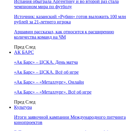
Испания обыграла Аргентину и во второй раз стала
чемпионом мира по футболу
Источник: казанский «Рубин» готов выложить 100 млн
рублей за 21-летнего игрока
Аршавин рассказал, как относится к расширению
количества команд на ЧМ
Пред
След
АК БАРС
«Ак Барс» – ЦСКА. День матча
«Ак Барс» – ЦСКА. Всё об игре
«Ак Барс» – «Металлург». Онлайн
«Ак Барс» – «Металлург». Всё об игре
Пред
След
Культура
Итоги заявочной кампании Международного питчинга
кинопроектов