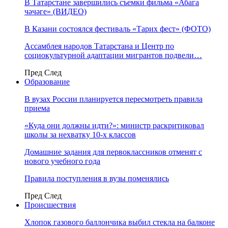
В Татарстане завершились съемки фильма «Абага
чәчәге» (ВИДЕО)
В Казани состоялся фестиваль «Тарих фест» (ФОТО)
Ассамблея народов Татарстана и Центр по
социокультурной адаптации мигрантов подвели…
Пред
След
Образование
В вузах России планируется пересмотреть правила
приема
«Куда они должны идти?»: министр раскритиковал
школы за нехватку 10-х классов
Домашние задания для первоклассников отменят с
нового учебного года
Правила поступления в вузы поменялись
Пред
След
Происшествия
Хлопок газового баллончика выбил стекла на балконе