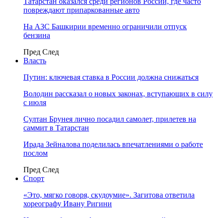
Татарстан оказался среди регионов России, где часто
повреждают припаркованные авто
На АЗС Башкирии временно ограничили отпуск
бензина
Пред
След
Власть
Путин: ключевая ставка в России должна снижаться
Володин рассказал о новых законах, вступающих в силу
с июля
Султан Брунея лично посадил самолет, прилетев на
саммит в Татарстан
Ирада Зейналова поделилась впечатлениями о работе
послом
Пред
След
Спорт
«Это, мягко говоря, скудоумие». Загитова ответила
хореографу Ивану Ригини