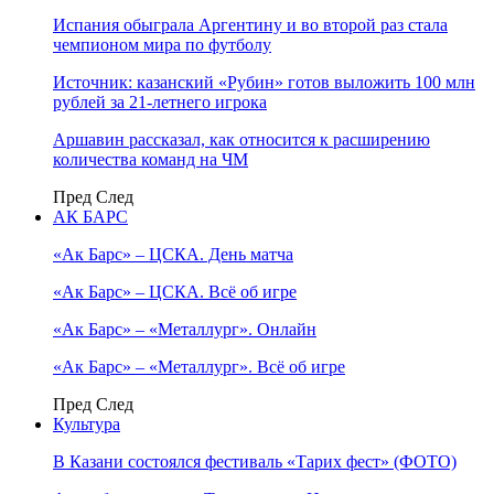
Испания обыграла Аргентину и во второй раз стала
чемпионом мира по футболу
Источник: казанский «Рубин» готов выложить 100 млн
рублей за 21-летнего игрока
Аршавин рассказал, как относится к расширению
количества команд на ЧМ
Пред
След
АК БАРС
«Ак Барс» – ЦСКА. День матча
«Ак Барс» – ЦСКА. Всё об игре
«Ак Барс» – «Металлург». Онлайн
«Ак Барс» – «Металлург». Всё об игре
Пред
След
Культура
В Казани состоялся фестиваль «Тарих фест» (ФОТО)