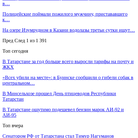
в…
Полицейские поймали пожилого мужчину, пристававшего
к…
На озере Изумрудном в Казани водолазы третьи сутки ищут…
Пред
След
1 из 1 391
Топ сегодня
В Татарстане за год больше всего выросли тарифы на почту и
ЖКХ
«Всех убили на месте»: в Буинске сообщили о гибели собак в
центральном…
В Минсельхозе прошел День птицеводов Республики
Татарстан
В Татарстане ощутимо подешевел бензин марок АИ-92 и
АИ-95
Топ вчера
Сенатором РФ от Татарстана стал Тимур Нагуманов