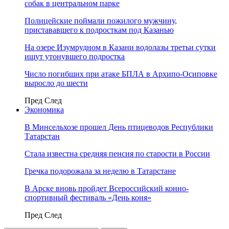
собак в центральном парке
Полицейские поймали пожилого мужчину,
пристававшего к подросткам под Казанью
На озере Изумрудном в Казани водолазы третьи сутки
ищут утонувшего подростка
Число погибших при атаке БПЛА в Архипо-Осиповке
выросло до шести
Пред
След
Экономика
В Минсельхозе прошел День птицеводов Республики
Татарстан
Стала известна средняя пенсия по старости в России
Гречка подорожала за неделю в Татарстане
В Арске вновь пройдет Всероссийский конно-
спортивный фестиваль «День коня»
Пред
След