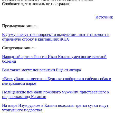
Сообщается, что лошадь не пострадала.
Источник
Предыдущая запись
В Думу внесут законопроект о выделении платы за ремонт в
отдельную строку в квитанциях ЖКХ
Следующая запись
Народный артист России Иван Краско умер после тяжелой
болезни
Вам также могут понравиться
Еще от автора
«Всех убили на месте»: в Буинске сообщили о гибели собак в
центральном парке
Полицейские поймали пожилого мужчину, пристававшего к
подросткам под Казанью
На озере Изумрудном в Казани водолазы третьи сутки ищут
утонувшего подростка