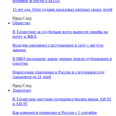
штрафов за посты о БПЛА
15 лет ада. Отец годами насиловал пятерых своих детей
Пред
След
Общество
В Татарстане за год больше всего выросли тарифы на
почту и ЖКХ
Володин напомнил о вступающих в силу с августа
законах
В МВД рассказали, какие данные опасно публиковать в
соцсетях
Новогодние праздники в России в следующем году
сократятся до 11 дней
Пред
След
Транспорт
В Татарстане ощутимо подешевел бензин марок АИ-92
и АИ-95
Как изменятся перевозки в России с 1 сентября