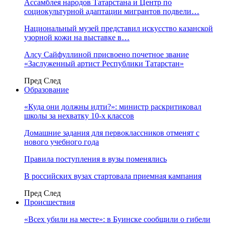
Ассамблея народов Татарстана и Центр по
социокультурной адаптации мигрантов подвели…
Национальный музей представил искусство казанской
узорной кожи на выставке в…
Алсу Сайфуллиной присвоено почетное звание
«Заслуженный артист Республики Татарстан»
Пред
След
Образование
«Куда они должны идти?»: министр раскритиковал
школы за нехватку 10-х классов
Домашние задания для первоклассников отменят с
нового учебного года
Правила поступления в вузы поменялись
В российских вузах стартовала приемная кампания
Пред
След
Происшествия
«Всех убили на месте»: в Буинске сообщили о гибели