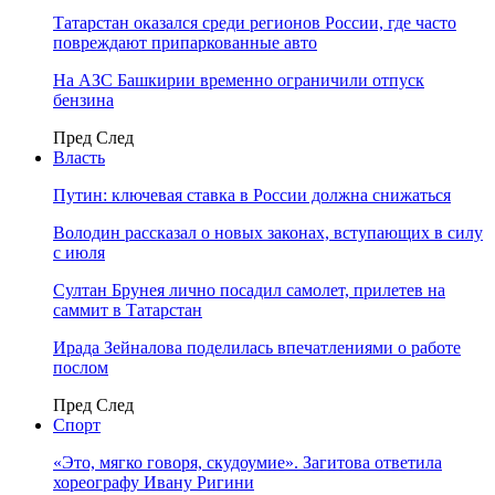
Татарстан оказался среди регионов России, где часто
повреждают припаркованные авто
На АЗС Башкирии временно ограничили отпуск
бензина
Пред
След
Власть
Путин: ключевая ставка в России должна снижаться
Володин рассказал о новых законах, вступающих в силу
с июля
Султан Брунея лично посадил самолет, прилетев на
саммит в Татарстан
Ирада Зейналова поделилась впечатлениями о работе
послом
Пред
След
Спорт
«Это, мягко говоря, скудоумие». Загитова ответила
хореографу Ивану Ригини