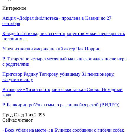
Интересное
Акция «Добрая библиотека» продлена в Казани до 27
сентября
Каждый 2-й вкладчик за счет процентов может перекрывать
половину…
Ушел из жизни американский актер Чак Норрис
В Татарстане четырехмесячный малыш скончался после игры
с родителями
Приговор Радику Тагирову, убившему 31 пенсионерку,
вступил в силу
В галерее «Хазинэ» откроется выставка «Слово. Исходный
код»
В Башкирии ребёнка смыло разлившейся рекой (ВИДЕО)
Пред
След
1 из 2 395
Сейчас читают
«Всех убили на месте»: в Буинске сообщили о гибели собак