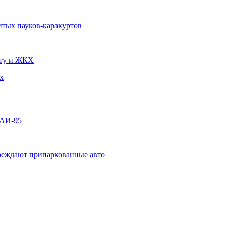
итых пауков-каракуртов
чту и ЖКХ
х
 АИ-95
овреждают припаркованные авто