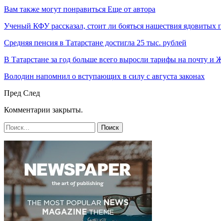
Вам также могут понравиться
Еще от автора
Ученый КФУ рассказал, стоит ли бояться нашествия ядовитых 
Средняя пенсия в Татарстане достигла 25 тыс. рублей
В Татарстане за год больше всего выросли тарифы на почту и
Володин напомнил о вступающих в силу с августа законах
Пред
След
Комментарии закрыты.