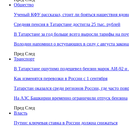
Общество
Ученый КФУ рассказал, стоит ли бояться нашествия ядов
Средняя пенсия в Татарстане достигла 25 тыс. рублей
В Татарстане за год больше всего выросли тарифы на по
Володин напомнил о вступающих в силу с августа закона
Пред
След
Транспорт
В Татарстане ощутимо подешевел бензин марок АИ-92 и
Как изменятся перевозки в России с 1 сентября
Татарстан оказался среди регионов России, где часто п
На АЗС Башкирии временно ограничили отпуск бензина
Пред
След
Власть
Путин: ключевая ставка в России должна снижаться