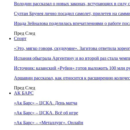
Володин рассказал о новых законах, вступающих в силу 
Султан Брунея лично посадил самолет, прилетев на самми
Ирада Зейналова поделилась впечатлениями о работе по
Пред
След
Спорт
«Это, мягко говоря, скудоумие». Загитова ответила хоре
Испания обыграла Аргентину и во второй раз стала чем
Источник: казанский «Рубин» готов выложить 100 млн ру
Аршавин рассказал, как относится к расширению количе
Пред
След
АК БАРС
«Ак Барс» – ЦСКА. День матча
«Ак Барс» – ЦСКА. Всё об игре
«Ак Барс» – «Металлург». Онлайн