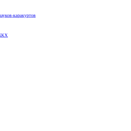
пауков-каракуртов
 ЖКХ