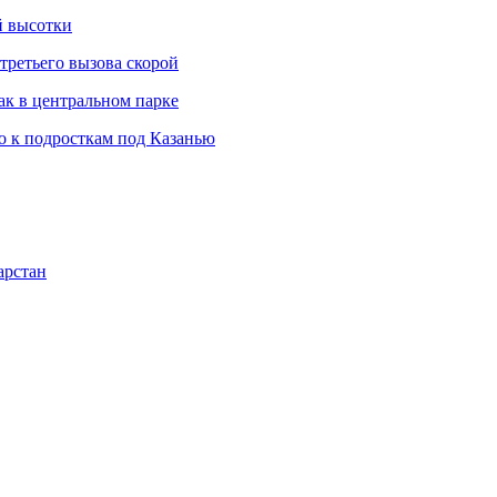
й высотки
третьего вызова скорой
ак в центральном парке
 к подросткам под Казанью
арстан