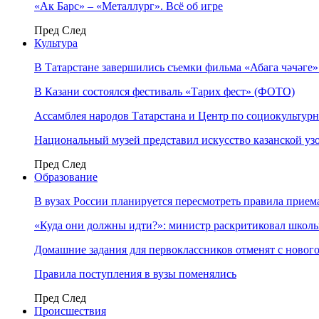
«Ак Барс» – «Металлург». Всё об игре
Пред
След
Культура
В Татарстане завершились съемки фильма «Абага чәчәге
В Казани состоялся фестиваль «Тарих фест» (ФОТО)
Ассамблея народов Татарстана и Центр по социокульту
Национальный музей представил искусство казанской уз
Пред
След
Образование
В вузах России планируется пересмотреть правила прием
«Куда они должны идти?»: министр раскритиковал школы 
Домашние задания для первоклассников отменят с нового
Правила поступления в вузы поменялись
Пред
След
Происшествия