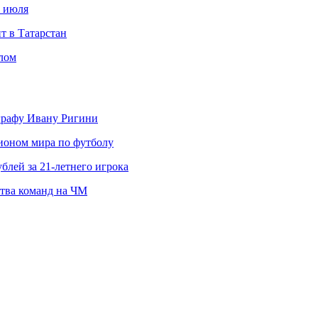
с июля
т в Татарстан
слом
ографу Ивану Ригини
пионом мира по футболу
блей за 21-летнего игрока
ства команд на ЧМ