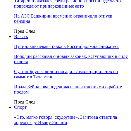
Татарстан оказался среди регионов России, где часто
повреждают припаркованные авто
На АЗС Башкирии временно ограничили отпуск
бензина
Пред
След
Власть
Путин: ключевая ставка в России должна снижаться
Володин рассказал о новых законах, вступающих в силу
с июля
Султан Брунея лично посадил самолет, прилетев на
саммит в Татарстан
Ирада Зейналова поделилась впечатлениями о работе
послом
Пред
След
Спорт
«Это, мягко говоря, скудоумие». Загитова ответила
хореографу Ивану Ригини