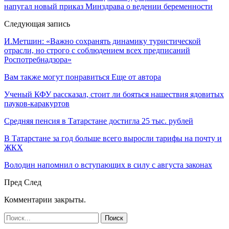
напугал новый приказ Минздрава о ведении беременности
Следующая запись
И.Метшин: «Важно сохранять динамику туристической
отрасли, но строго с соблюдением всех предписаний
Роспотребнадзора»
Вам также могут понравиться
Еще от автора
Ученый КФУ рассказал, стоит ли бояться нашествия ядовитых
пауков-каракуртов
Средняя пенсия в Татарстане достигла 25 тыс. рублей
В Татарстане за год больше всего выросли тарифы на почту и
ЖКХ
Володин напомнил о вступающих в силу с августа законах
Пред
След
Комментарии закрыты.