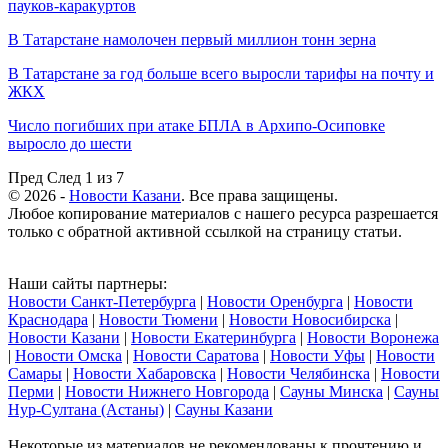
пауков-каракуртов
В Татарстане намолочен первый миллион тонн зерна
В Татарстане за год больше всего выросли тарифы на почту и
ЖКХ
Число погибших при атаке БПЛА в Архипо-Осиповке
выросло до шести
Пред
След
1 из 7
© 2026 -
Новости Казани
. Все права защищены.
Любое копирование материалов с нашего ресурса разрешается
только с обратной активной ссылкой на страницу статьи.
Наши сайты партнеры:
Новости Санкт-Петербурга
|
Новости Оренбурга
|
Новости
Краснодара
|
Новости Тюмени
|
Новости Новосибирска
|
Новости Казани
|
Новости Екатеринбурга
|
Новости Воронежа
|
Новости Омска
|
Новости Саратова
|
Новости Уфы
|
Новости
Самары
|
Новости Хабаровска
|
Новости Челябинска
|
Новости
Перми
|
Новости Нижнего Новгорода
|
Сауны Минска
|
Сауны
Нур-Султана (Астаны)
|
Сауны Казани
Некоторые из материалов не рекомендованы к прочтению и