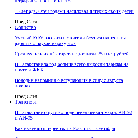
штрафов за посты о БПЛА
15 лет ада. Отец годами насиловал пятерых своих детей
Пред
След
Общество
Ученый КФУ рассказал, стоит ли бояться нашествия
ядовитых пауков-каракуртов
Средняя пенсия в Татарстане достигла 25 тыс. рублей
В Татарстане за год больше всего выросли тарифы на
почту и ЖКХ
Володин напомнил о вступающих в силу с августа
законах
Пред
След
Транспорт
В Татарстане ощутимо подешевел бензин марок АИ-92
и АИ-95
Как изменятся перевозки в России с 1 сентября