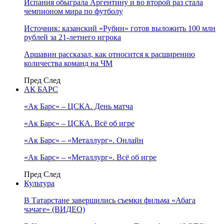
Испания обыграла Аргентину и во второй раз стала
чемпионом мира по футболу
Источник: казанский «Рубин» готов выложить 100 млн
рублей за 21-летнего игрока
Аршавин рассказал, как относится к расширению
количества команд на ЧМ
Пред
След
АК БАРС
«Ак Барс» – ЦСКА. День матча
«Ак Барс» – ЦСКА. Всё об игре
«Ак Барс» – «Металлург». Онлайн
«Ак Барс» – «Металлург». Всё об игре
Пред
След
Культура
В Татарстане завершились съемки фильма «Абага
чәчәге» (ВИДЕО)