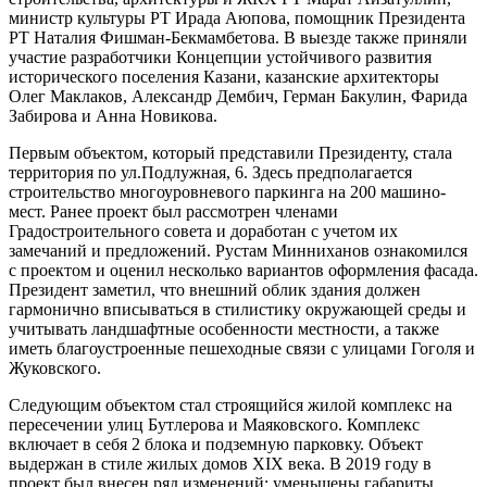
министр культуры РТ Ирада Аюпова, помощник Президента
РТ Наталия Фишман-Бекмамбетова. В выезде также приняли
участие разработчики Концепции устойчивого развития
исторического поселения Казани, казанские архитекторы
Олег Маклаков, Александр Дембич, Герман Бакулин, Фарида
Забирова и Анна Новикова.
Первым объектом, который представили Президенту, стала
территория по ул.Подлужная, 6. Здесь предполагается
строительство многоуровневого паркинга на 200 машино-
мест. Ранее проект был рассмотрен членами
Градостроительного совета и доработан с учетом их
замечаний и предложений. Рустам Минниханов ознакомился
с проектом и оценил несколько вариантов оформления фасада.
Президент заметил, что внешний облик здания должен
гармонично вписываться в стилистику окружающей среды и
учитывать ландшафтные особенности местности, а также
иметь благоустроенные пешеходные связи с улицами Гоголя и
Жуковского.
Следующим объектом стал строящийся жилой комплекс на
пересечении улиц Бутлерова и Маяковского. Комплекс
включает в себя 2 блока и подземную парковку. Объект
выдержан в стиле жилых домов XIX века. В 2019 году в
проект был внесен ряд изменений: уменьшены габариты