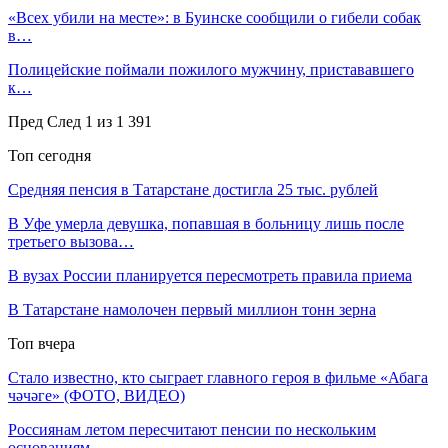
«Всех убили на месте»: в Буинске сообщили о гибели собак
в…
Полицейские поймали пожилого мужчину, пристававшего
к…
Пред
След
1 из 1 391
Топ сегодня
Средняя пенсия в Татарстане достигла 25 тыс. рублей
В Уфе умерла девушка, попавшая в больницу лишь после
третьего вызова…
В вузах России планируется пересмотреть правила приема
В Татарстане намолочен первый миллион тонн зерна
Топ вчера
Стало известно, кто сыграет главного героя в фильме «Абага
чәчәге» (ФОТО, ВИДЕО)
Россиянам летом пересчитают пенсии по нескольким
основаниям