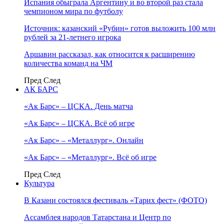
Испания обыграла Аргентину и во второй раз стала
чемпионом мира по футболу
Источник: казанский «Рубин» готов выложить 100 млн
рублей за 21-летнего игрока
Аршавин рассказал, как относится к расширению
количества команд на ЧМ
Пред
След
АК БАРС
«Ак Барс» – ЦСКА. День матча
«Ак Барс» – ЦСКА. Всё об игре
«Ак Барс» – «Металлург». Онлайн
«Ак Барс» – «Металлург». Всё об игре
Пред
След
Культура
В Казани состоялся фестиваль «Тарих фест» (ФОТО)
Ассамблея народов Татарстана и Центр по