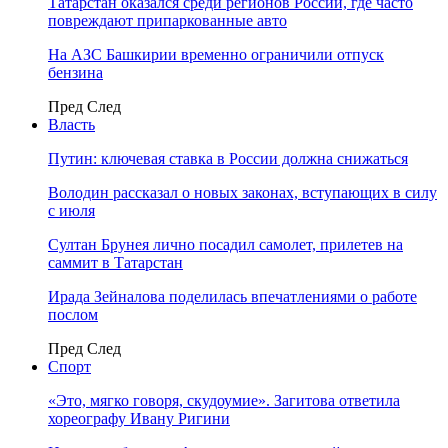
Татарстан оказался среди регионов России, где часто
повреждают припаркованные авто
На АЗС Башкирии временно ограничили отпуск
бензина
Пред
След
Власть
Путин: ключевая ставка в России должна снижаться
Володин рассказал о новых законах, вступающих в силу
с июля
Султан Брунея лично посадил самолет, прилетев на
саммит в Татарстан
Ирада Зейналова поделилась впечатлениями о работе
послом
Пред
След
Спорт
«Это, мягко говоря, скудоумие». Загитова ответила
хореографу Ивану Ригини