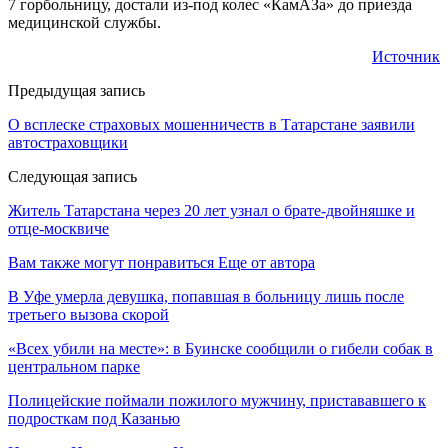
7 горбольницу, достали из-под колес «КамАЗа» до приезда
медицинской службы.
Источник
Предыдущая запись
О всплеске страховых мошенничеств в Татарстане заявили
автостраховщики
Следующая запись
Житель Татарстана через 20 лет узнал о брате-двойняшке и
отце-москвиче
Вам также могут понравиться
Еще от автора
В Уфе умерла девушка, попавшая в больницу лишь после
третьего вызова скорой
«Всех убили на месте»: в Буинске сообщили о гибели собак в
центральном парке
Полицейские поймали пожилого мужчину, пристававшего к
подросткам под Казанью