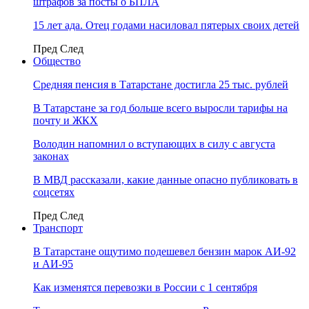
штрафов за посты о БПЛА
15 лет ада. Отец годами насиловал пятерых своих детей
Пред
След
Общество
Средняя пенсия в Татарстане достигла 25 тыс. рублей
В Татарстане за год больше всего выросли тарифы на
почту и ЖКХ
Володин напомнил о вступающих в силу с августа
законах
В МВД рассказали, какие данные опасно публиковать в
соцсетях
Пред
След
Транспорт
В Татарстане ощутимо подешевел бензин марок АИ-92
и АИ-95
Как изменятся перевозки в России с 1 сентября