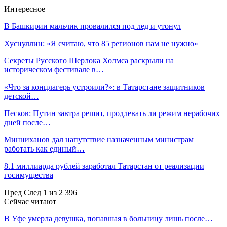
Интересное
В Башкирии мальчик провалился под лед и утонул
Хуснуллин: «Я считаю, что 85 регионов нам не нужно»
Секреты Русского Шерлока Холмса раскрыли на
историческом фестивале в…
«Что за концлагерь устроили?»: в Татарстане защитников
детской…
Песков: Путин завтра решит, продлевать ли режим нерабочих
дней после…
Минниханов дал напутствие назначенным министрам
работать как единый…
8.1 миллиарда рублей заработал Татарстан от реализации
госимущества
Пред
След
1 из 2 396
Сейчас читают
В Уфе умерла девушка, попавшая в больницу лишь после…