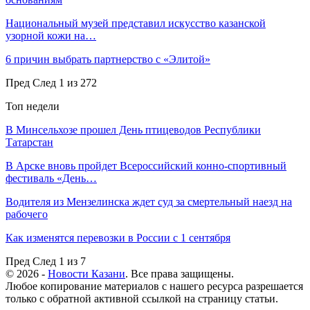
Национальный музей представил искусство казанской
узорной кожи на…
6 причин выбрать партнерство с «Элитой»
Пред
След
1 из 272
Топ недели
В Минсельхозе прошел День птицеводов Республики
Татарстан
В Арске вновь пройдет Всероссийский конно-спортивный
фестиваль «День…
Водителя из Мензелинска ждет суд за смертельный наезд на
рабочего
Как изменятся перевозки в России с 1 сентября
Пред
След
1 из 7
© 2026 -
Новости Казани
. Все права защищены.
Любое копирование материалов с нашего ресурса разрешается
только с обратной активной ссылкой на страницу статьи.