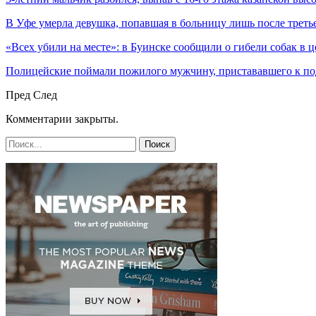
В Уфе умерла девушка, попавшая в больницу лишь после треть
«Всех убили на месте»: в Буинске сообщили о гибели собак в 
Полицейские поймали пожилого мужчину, пристававшего к по
Пред
След
Комментарии закрыты.