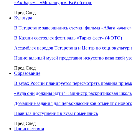
«Ак Барс» – «Металлург». Всё об игре
Пред
След
Культура
В Татарстане завершились съемки фильма «Абага чәчәге
В Казани состоялся фестиваль «Тарих фест» (ФОТО)
Ассамблея народов Татарстана и Центр по социокульту
Национальный музей представил искусство казанской уз
Пред
След
Образование
В вузах России планируется пересмотреть правила прием
«Куда они должны идти?»: министр раскритиковал школы 
Домашние задания для первоклассников отменят с нового
Правила поступления в вузы поменялись
Пред
След
Происшествия