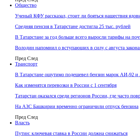
Общество
Ученый КФУ рассказал, стоит ли бояться нашествия ядов
Средняя пенсия в Татарстане достигла 25 тыс. рублей
В Татарстане за год больше всего выросли тарифы на по
Володин напомнил о вступающих в силу с августа закона
Пред
След
Транспорт
В Татарстане ощутимо подешевел бензин марок АИ-92 и
Как изменятся перевозки в России с 1 сентября
Татарстан оказался среди регионов России, где часто п
На АЗС Башкирии временно ограничили отпуск бензина
Пред
След
Власть
Путин: ключевая ставка в России должна снижаться