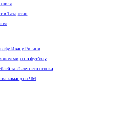
с июля
т в Татарстан
слом
ографу Ивану Ригини
пионом мира по футболу
блей за 21-летнего игрока
ства команд на ЧМ