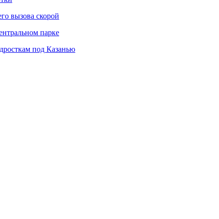
его вызова скорой
центральном парке
дросткам под Казанью