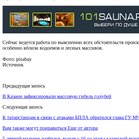
Сейчас ведется работа по выяснению всех обстоятельств прои
особенно вблизи водоемов и лесных массивов.
Фото: pixabay
Источник
Предыдущая запись
В Казани зафиксировали массовую гибель голубей
Следующая запись
К татарстанцам в связи с атаками БПЛА обратился глава ГУ М
Вам также могут понравиться
Еще от автора
5-летний мальчик разбился, выпав с 16-го этажа казанской выс