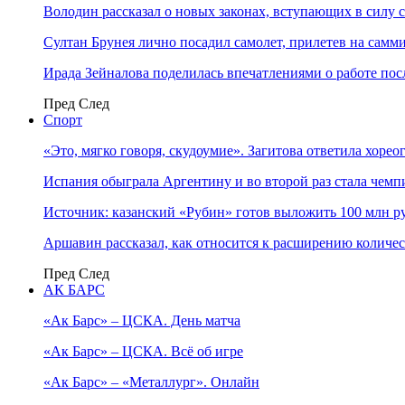
Володин рассказал о новых законах, вступающих в силу 
Султан Брунея лично посадил самолет, прилетев на самми
Ирада Зейналова поделилась впечатлениями о работе по
Пред
След
Спорт
«Это, мягко говоря, скудоумие». Загитова ответила хоре
Испания обыграла Аргентину и во второй раз стала чем
Источник: казанский «Рубин» готов выложить 100 млн ру
Аршавин рассказал, как относится к расширению количе
Пред
След
АК БАРС
«Ак Барс» – ЦСКА. День матча
«Ак Барс» – ЦСКА. Всё об игре
«Ак Барс» – «Металлург». Онлайн