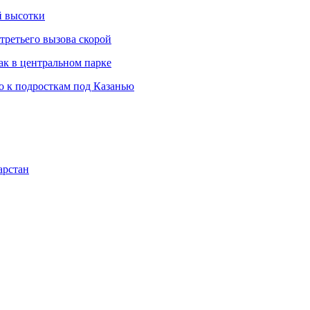
й высотки
третьего вызова скорой
ак в центральном парке
 к подросткам под Казанью
арстан