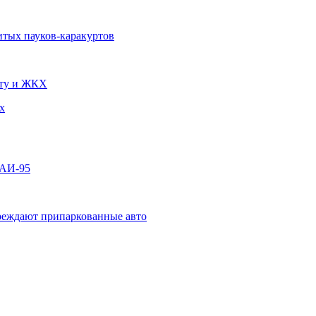
итых пауков-каракуртов
чту и ЖКХ
х
 АИ-95
овреждают припаркованные авто