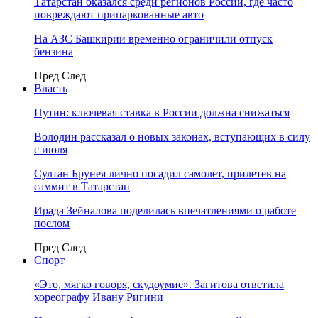
Татарстан оказался среди регионов России, где часто
повреждают припаркованные авто
На АЗС Башкирии временно ограничили отпуск
бензина
Пред
След
Власть
Путин: ключевая ставка в России должна снижаться
Володин рассказал о новых законах, вступающих в силу
с июля
Султан Брунея лично посадил самолет, прилетев на
саммит в Татарстан
Ирада Зейналова поделилась впечатлениями о работе
послом
Пред
След
Спорт
«Это, мягко говоря, скудоумие». Загитова ответила
хореографу Ивану Ригини