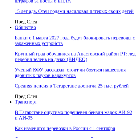
штрафов за посты о БПЛА
15 лет ада. Отец годами насиловал пятерых своих детей
Пред
След
Общество
Банки с 1 марта 2027 года будут блокировать переводы с
зараженных устройств
Крупный град обрушился на Апастовский район РТ: лед
перебил зелень на дачах (ВИДЕО)
Ученый КФУ рассказал, стоит ли бояться нашествия
ядовитых пауков-каракуртов
Средняя пенсия в Татарстане достигла 25 тыс. рублей
Пред
След
Транспорт
В Татарстане ощутимо подешевел бензин марок АИ-92
и АИ-95
Как изменятся перевозки в России с 1 сентября