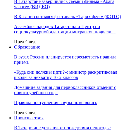
В Татарстане завершились съемки фильма «Абага
чәчәге» (ВИДЕО)
В Казани состоялся фестиваль «Тарих фест» (ФОТО)
Ассамблея народов Татарстана и Центр по
социокультурной адаптации мигрантов подвели…
Пред
След
Образование
В вузах России планируется пересмотреть правила
приема
«Куда они должны идти?»: министр раскритиковал
школы за нехватку 10-х классов
Домашние задания для первоклассников отменят с
нового учебного года
Правила поступления в вузы поменялись
Пред
След
Происшествия
В Татарстане устраняют последствия непогоды: