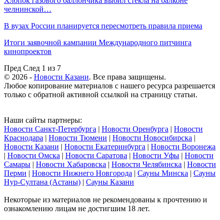
Хлопок газового баллончика выбил стекла на балконе
челнинской…
В вузах России планируется пересмотреть правила приема
Итоги заявочной кампании Международного питчинга
кинопроектов
Пред
След
1 из 7
© 2026 -
Новости Казани
. Все права защищены.
Любое копирование материалов с нашего ресурса разрешается
только с обратной активной ссылкой на страницу статьи.
Наши сайты партнеры:
Новости Санкт-Петербурга
|
Новости Оренбурга
|
Новости
Краснодара
|
Новости Тюмени
|
Новости Новосибирска
|
Новости Казани
|
Новости Екатеринбурга
|
Новости Воронежа
|
Новости Омска
|
Новости Саратова
|
Новости Уфы
|
Новости
Самары
|
Новости Хабаровска
|
Новости Челябинска
|
Новости
Перми
|
Новости Нижнего Новгорода
|
Сауны Минска
|
Сауны
Нур-Султана (Астаны)
|
Сауны Казани
Некоторые из материалов не рекомендованы к прочтению и
ознакомлению лицам не достигшим 18 лет.