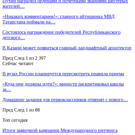
Путин наградил орденами и почетными званиями шестерых
жителей…
«Никаких комментариев!»: главного айтишника МВД
Татарстана поймали на…
Состоялось награждение победителей Республиканского
детского…
В Казани может появиться главный ландшафтный архитектор
Пред
След
1 из 2 397
Сейчас читают
В вузах России планируется пересмотреть правила приема
«Куда они должны идти?»: министр раскритиковал школы
за…
Домашние задания для первоклассников отменят с нового…
Пред
След
1 из 88
Топ сегодня
Итоги заявочной кампании Международного питчинга