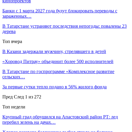
кинопроектов
Банки с 1 марта 2027 года будут блокировать переводы с
зараженных…
В Татарстане устраняют последствия непогоды: повалены 23
дерева
Топ вчера
В Казани задержали мужчину, стрелявшего в детей
«Хоровод Питрау» объединит более 500 исполнителей
В Татарстане по госпрограмме «Комплексное развитие
сельских…
За первые сутки тепло подано в 56% жилого фонда
Пред
След
1 из 272
Топ недели
Крупный град обрушился на Апастовский район РТ: лед
перебил зелень на дачах…