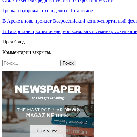
Стала известна средняя пенсия по старости в России
Гречка подорожала за неделю в Татарстане
В Арске вновь пройдет Всероссийский конно-спортивный фест
В Татарстане прошел очередной зональный семинар-совещан
Пред
След
Комментарии закрыты.