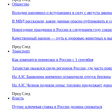
Общество
Володин напомнил о вступающих в силу с августа закона
В МВД рассказали, какие данные опасно публиковать в с
Новогодние праздники в России в следующем году сократ
Качественный рацион — путь к здоровью животных и вы
Пред
След
Транспорт
Как изменятся перевозки в России с 1 сентября
Татарстан оказался среди регионов России, где часто п
На АЗС Башкирии временно ограничили отпуск бензина
На АЗС Челнов подняли цены: топливо продолжает доро
Пред
След
Власть
Путин: ключевая ставка в России должна снижаться