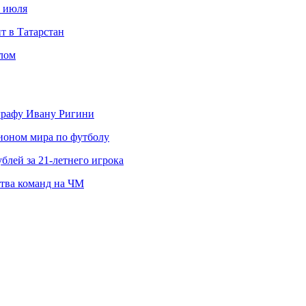
с июля
т в Татарстан
слом
ографу Ивану Ригини
пионом мира по футболу
блей за 21-летнего игрока
ства команд на ЧМ