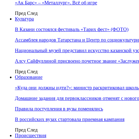
«Ак Барс» – «Металлург». Всё об игре
Пред
След
Культура
В Казани состоялся фестиваль «Тарих фест» (ФОТО)
Ассамблея народов Татарстана и Центр по социокульту
Национальный музей представил искусство казанской уз
Алсу Сайфуллиной присвоено почетное звание «Заслуже
Пред
След
Образование
«Куда они должны идти?»: министр раскритиковал школы 
Домашние задания для первоклассников отменят с нового
Правила поступления в вузы поменялись
В российских вузах стартовала приемная кампания
Пред
След
Происшествия