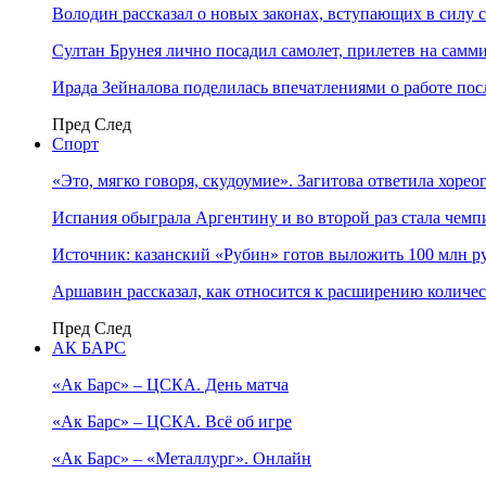
Володин рассказал о новых законах, вступающих в силу 
Султан Брунея лично посадил самолет, прилетев на самми
Ирада Зейналова поделилась впечатлениями о работе по
Пред
След
Спорт
«Это, мягко говоря, скудоумие». Загитова ответила хоре
Испания обыграла Аргентину и во второй раз стала чем
Источник: казанский «Рубин» готов выложить 100 млн ру
Аршавин рассказал, как относится к расширению количе
Пред
След
АК БАРС
«Ак Барс» – ЦСКА. День матча
«Ак Барс» – ЦСКА. Всё об игре
«Ак Барс» – «Металлург». Онлайн