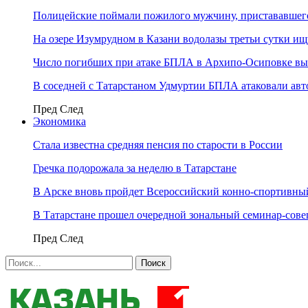
Полицейские поймали пожилого мужчину, пристававшего
На озере Изумрудном в Казани водолазы третьи сутки и
Число погибших при атаке БПЛА в Архипо-Осиповке вы
В соседней с Татарстаном Удмуртии БПЛА атаковали ав
Пред
След
Экономика
Стала известна средняя пенсия по старости в России
Гречка подорожала за неделю в Татарстане
В Арске вновь пройдет Всероссийский конно-спортивный
В Татарстане прошел очередной зональный семинар-со
Пред
След