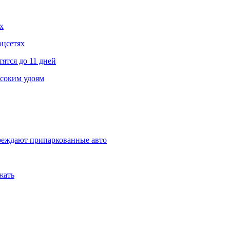
х
оцсетях
ятся до 11 дней
соким удоям
овреждают припаркованные авто
жать