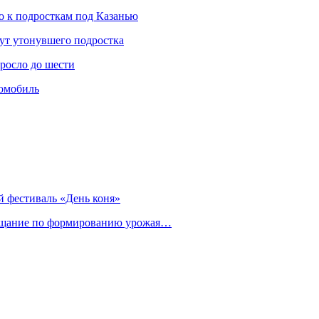
 к подросткам под Казанью
щут утонувшего подростка
росло до шести
томобиль
 фестиваль «День коня»
вещание по формированию урожая…