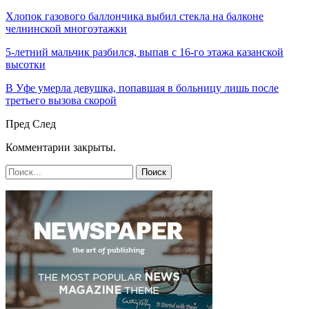
Хлопок газового баллончика выбил стекла на балконе
челнинской многоэтажки
5-летний мальчик разбился, выпав с 16-го этажа казанской
высотки
В Уфе умерла девушка, попавшая в больницу лишь после
третьего вызова скорой
Пред
След
Комментарии закрыты.