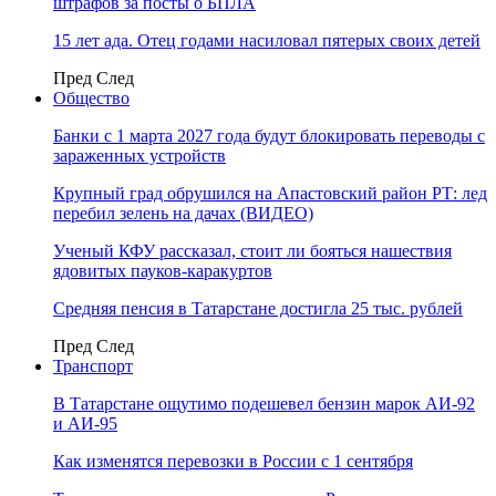
штрафов за посты о БПЛА
15 лет ада. Отец годами насиловал пятерых своих детей
Пред
След
Общество
Банки с 1 марта 2027 года будут блокировать переводы с
зараженных устройств
Крупный град обрушился на Апастовский район РТ: лед
перебил зелень на дачах (ВИДЕО)
Ученый КФУ рассказал, стоит ли бояться нашествия
ядовитых пауков-каракуртов
Средняя пенсия в Татарстане достигла 25 тыс. рублей
Пред
След
Транспорт
В Татарстане ощутимо подешевел бензин марок АИ-92
и АИ-95
Как изменятся перевозки в России с 1 сентября