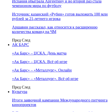
Испания обыграла Аргентину и во второй раз стала
чемпионом мира по футболу
Источник: казанский «Рубин» готов выложить 100 млн
рублей за 21-летнего игрока
Аршавин рассказал, как относится к расширению
количества команд на ЧМ
Пред
След
АК БАРС
«Ак Барс» – ЦСКА. День матча
«Ак Барс» – ЦСКА. Всё об игре
«Ак Барс» – «Металлург». Онлайн
«Ак Барс» – «Металлург». Всё об игре
Пред
След
Культура
Итоги заявочной кампании Международного питчинга
кинопроектов