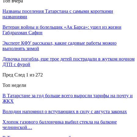
Топ вчера
Названы поселения Татарстана с самыми короткими
названиями
Ветеран войны и болельщик «Ак Барса»: ушел из жизни
Габдрахман Сафин
Эксперт КФУ рассказал, какие садовые работы можно
выполнять зимой
Девочка погибла, еще трое детей пострадали в жутком ночном
ДТП с фурой
Пред
След
1 из 272
Топ недели
В Татарстане за год больше всего выросли тарифы на почту и
ЖКХ
Володин напомнил о вступающих в силу с августа законах
Хлопок газового баллончика выбил стекла на балконе
челнинской…