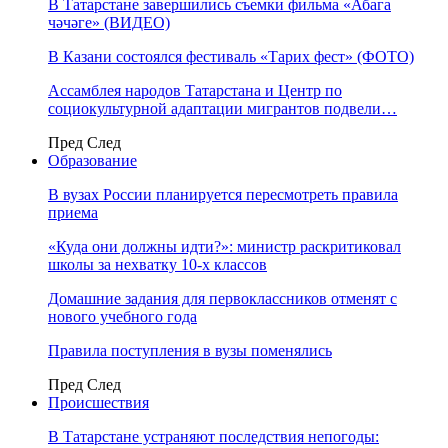
В Татарстане завершились съемки фильма «Абага
чәчәге» (ВИДЕО)
В Казани состоялся фестиваль «Тарих фест» (ФОТО)
Ассамблея народов Татарстана и Центр по
социокультурной адаптации мигрантов подвели…
Пред
След
Образование
В вузах России планируется пересмотреть правила
приема
«Куда они должны идти?»: министр раскритиковал
школы за нехватку 10-х классов
Домашние задания для первоклассников отменят с
нового учебного года
Правила поступления в вузы поменялись
Пред
След
Происшествия
В Татарстане устраняют последствия непогоды: