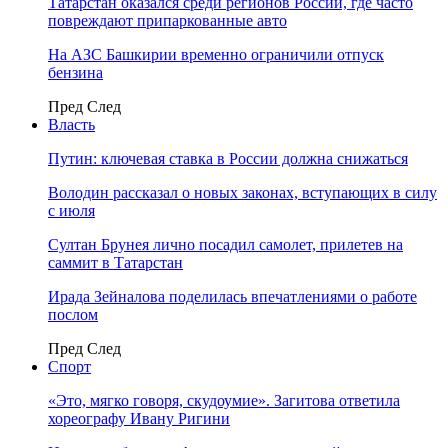
Татарстан оказался среди регионов России, где часто
повреждают припаркованные авто
На АЗС Башкирии временно ограничили отпуск
бензина
Пред
След
Власть
Путин: ключевая ставка в России должна снижаться
Володин рассказал о новых законах, вступающих в силу
с июля
Султан Брунея лично посадил самолет, прилетев на
саммит в Татарстан
Ирада Зейналова поделилась впечатлениями о работе
послом
Пред
След
Спорт
«Это, мягко говоря, скудоумие». Загитова ответила
хореографу Ивану Ригини