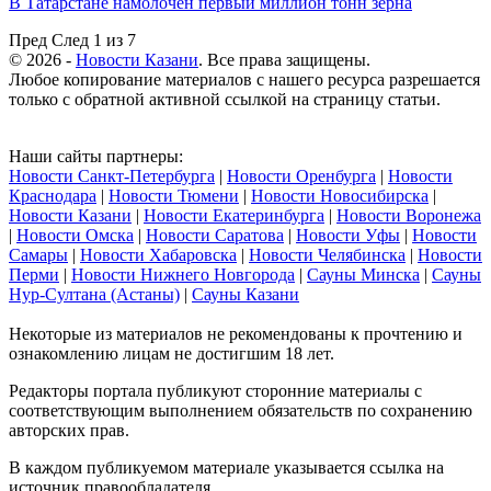
В Татарстане намолочен первый миллион тонн зерна
Пред
След
1 из 7
© 2026 -
Новости Казани
. Все права защищены.
Любое копирование материалов с нашего ресурса разрешается
только с обратной активной ссылкой на страницу статьи.
Наши сайты партнеры:
Новости Санкт-Петербурга
|
Новости Оренбурга
|
Новости
Краснодара
|
Новости Тюмени
|
Новости Новосибирска
|
Новости Казани
|
Новости Екатеринбурга
|
Новости Воронежа
|
Новости Омска
|
Новости Саратова
|
Новости Уфы
|
Новости
Самары
|
Новости Хабаровска
|
Новости Челябинска
|
Новости
Перми
|
Новости Нижнего Новгорода
|
Сауны Минска
|
Сауны
Нур-Султана (Астаны)
|
Сауны Казани
Некоторые из материалов не рекомендованы к прочтению и
ознакомлению лицам не достигшим 18 лет.
Редакторы портала публикуют сторонние материалы с
соответствующим выполнением обязательств по сохранению
авторских прав.
В каждом публикуемом материале указывается ссылка на
источник правообладателя.