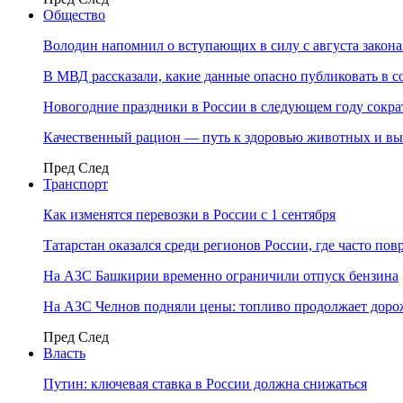
Общество
Володин напомнил о вступающих в силу с августа закона
В МВД рассказали, какие данные опасно публиковать в с
Новогодние праздники в России в следующем году сократ
Качественный рацион — путь к здоровью животных и вы
Пред
След
Транспорт
Как изменятся перевозки в России с 1 сентября
Татарстан оказался среди регионов России, где часто п
На АЗС Башкирии временно ограничили отпуск бензина
На АЗС Челнов подняли цены: топливо продолжает доро
Пред
След
Власть
Путин: ключевая ставка в России должна снижаться