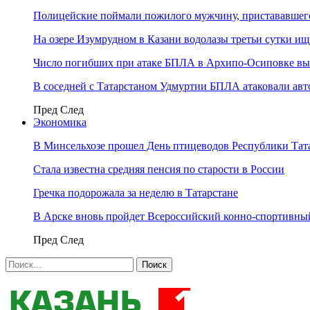
Полицейские поймали пожилого мужчину, пристававшего
На озере Изумрудном в Казани водолазы третьи сутки и
Число погибших при атаке БПЛА в Архипо-Осиповке вы
В соседней с Татарстаном Удмуртии БПЛА атаковали ав
Пред
След
Экономика
В Минсельхозе прошел День птицеводов Республики Тат
Стала известна средняя пенсия по старости в России
Гречка подорожала за неделю в Татарстане
В Арске вновь пройдет Всероссийский конно-спортивный
Пред
След