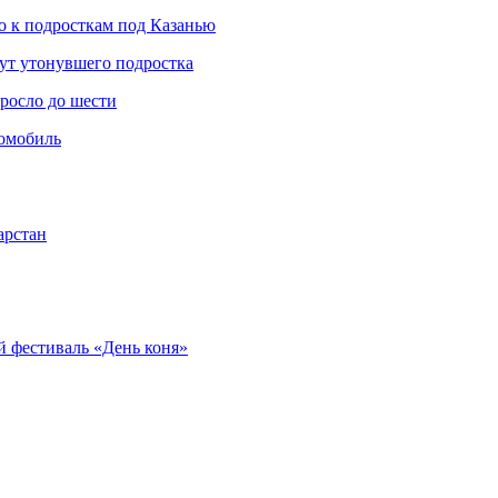
 к подросткам под Казанью
щут утонувшего подростка
росло до шести
томобиль
арстан
 фестиваль «День коня»