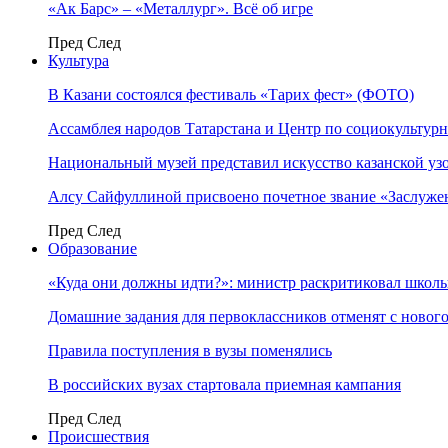
«Ак Барс» – «Металлург». Всё об игре
Пред
След
Культура
В Казани состоялся фестиваль «Тарих фест» (ФОТО)
Ассамблея народов Татарстана и Центр по социокульту
Национальный музей представил искусство казанской уз
Алсу Сайфуллиной присвоено почетное звание «Заслуже
Пред
След
Образование
«Куда они должны идти?»: министр раскритиковал школы 
Домашние задания для первоклассников отменят с нового
Правила поступления в вузы поменялись
В российских вузах стартовала приемная кампания
Пред
След
Происшествия