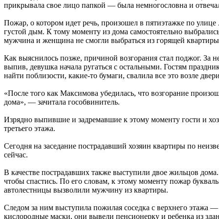
прикрывала свое лицо папкой — была немногословна и отвеча
Пожар, о котором идет речь, произошел в пятиэтажке по улице
густой дым. К тому моменту из дома самостоятельно выбралис
мужчина и женщина не смогли выбраться из горящей квартиры 
Как выяснилось позже, причиной возгорания стал поджог. За не
выпив, девушка начала ругаться с остальными. Гостям праздни
найти поблизости, какие-то бумаги, свалила все это возле двер
«После того как Максимова убедилась, что возгорание произош
дома», — зачитала гособвинитель.
Изрядно выпившие и задремавшие к этому моменту гости и хоз
третьего этажа.
Сегодня на заседание пострадавший хозяин квартиры по неизвес
сейчас.
В качестве пострадавших также выступили двое жильцов дома. 
чтобы спастись. По его словам, к этому моменту пожар буквал
автолестницы вызволили мужчину из квартиры.
Следом за ним выступила пожилая соседка с верхнего этажа —
кислородные маски, они вывели пенсионерку и ребенка из здан