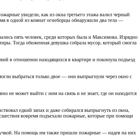
пожарные увидели, как из окна третьего этажа валил черный
емя в одной из комнат огнеборцы обнаружили два тела —
брались пять человек, среди которых была и Максимова. Изрядно
тиры. Тогда обиженная девушка собрала мусор, который смогла
ствий в отношении находящихся в квартире и покинула подъезд
могли выбраться только двое — они выпрыгнули через окно с
но не может выйти с ним на связь и не знает, где он находится
ствовал едкий запах и даже собирался выпрыгнуть из окна,
роисшествия вовремя подъехали пожарные, которые при помощи
 внучкой. На помощь им также пришли пожарные — надев на них