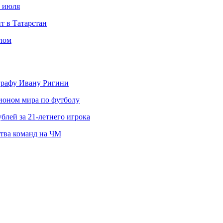
с июля
т в Татарстан
слом
ографу Ивану Ригини
пионом мира по футболу
блей за 21-летнего игрока
ства команд на ЧМ