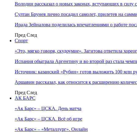
Володин рассказал о новых законах, вступающих в силу 
Султан Брунея лично посадил самолет, прилетев на самми
Ирада Зейналова поделилась впечатлениями о работе по
Пред
След
Спорт
«Это, мягко говоря, скудоумие». Загитова ответила хоре
Испания обыграла Аргентину и во второй раз стала чем
Источник: казанский «Рубин» готов выложить 100 млн ру
Аршавин рассказал, как относится к расширению количе
Пред
След
АК БАРС
«Ак Барс» – ЦСКА. День матча
«Ак Барс» – ЦСКА. Всё об игре
«Ак Барс» – «Металлург». Онлайн