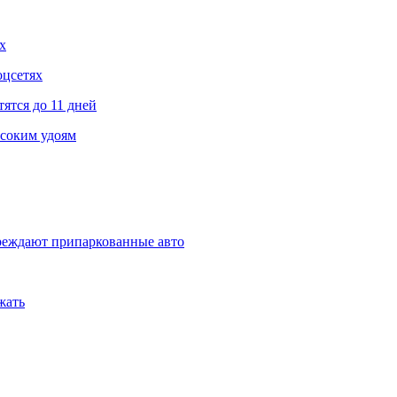
х
оцсетях
ятся до 11 дней
соким удоям
овреждают припаркованные авто
жать