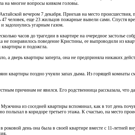
ла на многие вопросы кивком головы.
 Актайской вечером 7 декабря. Приехав на место происшествия, 
ь 47 человек, еще 23 жильцов пожарные вывели сами. Спустя вр
и задохнулись угарным газом.
сколько часов до трагедии в квартире на очередное застолье со
ка не понравилось поведение Кристины, ее выпроводили из квар
и квартиры и подожгла.
ло, а дверь квартиры заперта, она не предприняла никаких дей
яин квартиры поздно учуяли запах дыма. Из горящей комнаты с
тным причинам не явился. Его родственница рассказала, что дав
Мужчина из соседней квартиры вспоминал, как в тот день почув
ьно полыхал в коридоре третьего этажа. К счастью, на место п
 в роковой день она была в своей квартире вместе с 11-летней
ия.