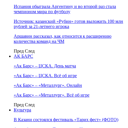
Испания обыграла Аргентину и во второй раз стала
чемпионом мира по футболу
Источник: казанский «Рубин» готов выложить 100 млн
рублей за 21-летнего игрока
Аршавин рассказал, как относится к расширению
количества команд на ЧМ
Пред
След
АК БАРС
«Ак Барс» – ЦСКА. День матча
«Ак Барс» – ЦСКА. Всё об игре
«Ак Барс» – «Металлург». Онлайн
«Ак Барс» – «Металлург». Всё об игре
Пред
След
Культура
В Казани состоялся фестиваль «Тарих фест» (ФОТО)