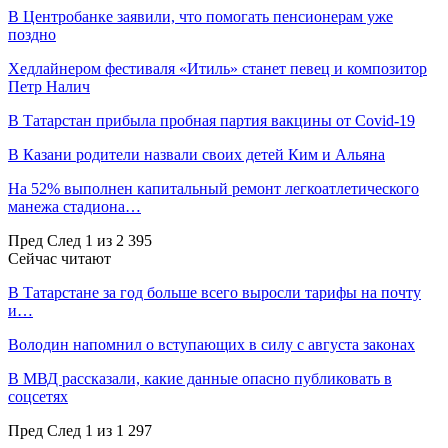
В Центробанке заявили, что помогать пенсионерам уже
поздно
Хедлайнером фестиваля «Итиль» станет певец и композитор
Петр Налич
В Татарстан прибыла пробная партия вакцины от Covid-19
В Казани родители назвали своих детей Ким и Альяна
На 52% выполнен капитальный ремонт легкоатлетического
манежа стадиона…
Пред
След
1 из 2 395
Сейчас читают
В Татарстане за год больше всего выросли тарифы на почту
и…
Володин напомнил о вступающих в силу с августа законах
В МВД рассказали, какие данные опасно публиковать в
соцсетях
Пред
След
1 из 1 297