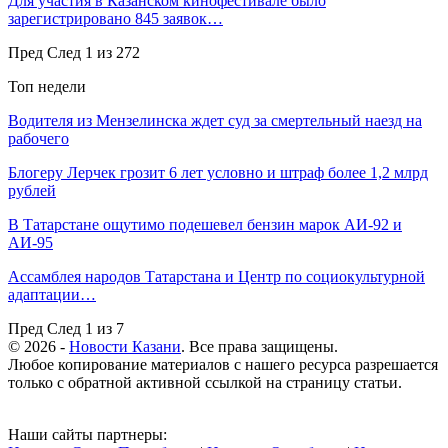
Для участия в Казанском кинофестивале было
зарегистрировано 845 заявок…
Пред
След
1 из 272
Топ недели
Водителя из Мензелинска ждет суд за смертельный наезд на
рабочего
Блогеру Лерчек грозит 6 лет условно и штраф более 1,2 млрд
рублей
В Татарстане ощутимо подешевел бензин марок АИ-92 и
АИ-95
Ассамблея народов Татарстана и Центр по социокультурной
адаптации…
Пред
След
1 из 7
© 2026 -
Новости Казани
. Все права защищены.
Любое копирование материалов с нашего ресурса разрешается
только с обратной активной ссылкой на страницу статьи.
Наши сайты партнеры: