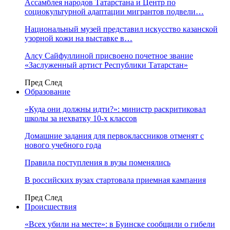
Ассамблея народов Татарстана и Центр по
социокультурной адаптации мигрантов подвели…
Национальный музей представил искусство казанской
узорной кожи на выставке в…
Алсу Сайфуллиной присвоено почетное звание
«Заслуженный артист Республики Татарстан»
Пред
След
Образование
«Куда они должны идти?»: министр раскритиковал
школы за нехватку 10-х классов
Домашние задания для первоклассников отменят с
нового учебного года
Правила поступления в вузы поменялись
В российских вузах стартовала приемная кампания
Пред
След
Происшествия
«Всех убили на месте»: в Буинске сообщили о гибели