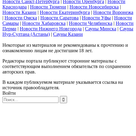
Новости Санкт-Петербурга
|
Новости Оренбурга
|
Новости
Краснодара
|
Новости Тюмени
|
Новости Новосибирска
|
Новости Казани
|
Новости Екатеринбурга
|
Новости Воронежа
|
Новости Омска
|
Новости Саратова
|
Новости Уфы
|
Новости
Самары
|
Новости Хабаровска
|
Новости Челябинска
|
Новости
Перми
|
Новости Нижнего Новгорода
|
Сауны Минска
|
Сауны
Нур-Султана (Астаны)
|
Сауны Казани
Некоторые из материалов не рекомендованы к прочтению и
ознакомлению лицам не достигшим 18 лет.
Редакторы портала публикуют сторонние материалы с
соответствующим выполнением обязательств по сохранению
авторских прав.
В каждом публикуемом материале указывается ссылка на
источник правообладателя.
Войти