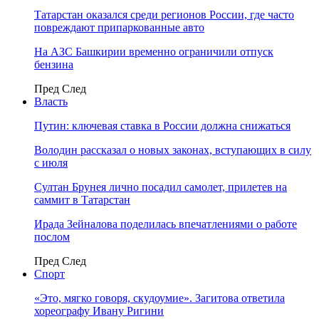
Татарстан оказался среди регионов России, где часто
повреждают припаркованные авто
На АЗС Башкирии временно ограничили отпуск
бензина
Пред
След
Власть
Путин: ключевая ставка в России должна снижаться
Володин рассказал о новых законах, вступающих в силу
с июля
Султан Брунея лично посадил самолет, прилетев на
саммит в Татарстан
Ирада Зейналова поделилась впечатлениями о работе
послом
Пред
След
Спорт
«Это, мягко говоря, скудоумие». Загитова ответила
хореографу Ивану Ригини