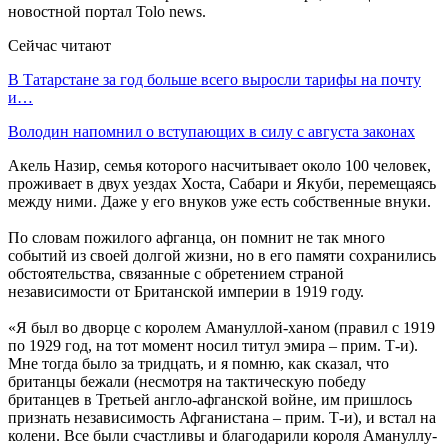
новостной портал Tolo news.
Сейчас читают
В Татарстане за год больше всего выросли тарифы на почту
и…
Володин напомнил о вступающих в силу с августа законах
Акель Назир, семья которого насчитывает около 100 человек,
проживает в двух уездах Хоста, Сабари и Якуби, перемещаясь
между ними. Даже у его внуков уже есть собственные внуки.
По словам пожилого афганца, он помнит не так много
событий из своей долгой жизни, но в его памяти сохранились
обстоятельства, связанные с обретением страной
независимости от Британской империи в 1919 году.
«Я был во дворце с королем Амануллой-ханом (правил с 1919
по 1929 год, на тот момент носил титул эмира – прим. Т-и).
Мне тогда было за тридцать, и я помню, как сказал, что
британцы бежали (несмотря на тактическую победу
британцев в Третьей англо-афганской войне, им пришлось
признать независимость Афганистана – прим. Т-и), и встал на
колени. Все были счастливы и благодарили короля Амануллу-