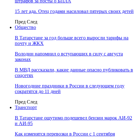
штрафов за посты о БПЛА
15 лет ада. Отец годами насиловал пятерых своих детей
Пред
След
Общество
В Татарстане за год больше всего выросли тарифы на
почту и ЖКХ
Володин напомнил о вступающих в силу с августа
законах
В МВД рассказали, какие данные опасно публиковать в
соцсетях
Новогодние праздники в России в следующем году
сократятся до 11 дней
Пред
След
Транспорт
В Татарстане ощутимо подешевел бензин марок АИ-92
и АИ-95
Как изменятся перевозки в России с 1 сентября