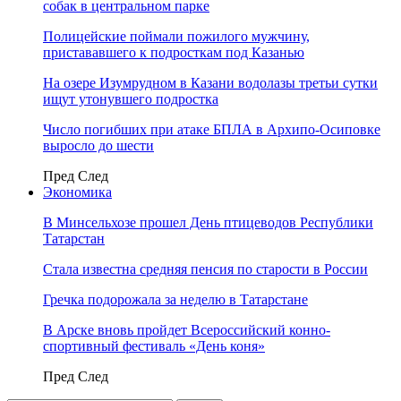
собак в центральном парке
Полицейские поймали пожилого мужчину,
пристававшего к подросткам под Казанью
На озере Изумрудном в Казани водолазы третьи сутки
ищут утонувшего подростка
Число погибших при атаке БПЛА в Архипо-Осиповке
выросло до шести
Пред
След
Экономика
В Минсельхозе прошел День птицеводов Республики
Татарстан
Стала известна средняя пенсия по старости в России
Гречка подорожала за неделю в Татарстане
В Арске вновь пройдет Всероссийский конно-
спортивный фестиваль «День коня»
Пред
След