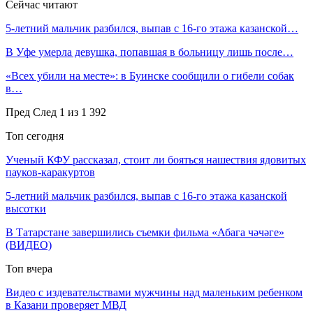
Сейчас читают
5-летний мальчик разбился, выпав с 16-го этажа казанской…
В Уфе умерла девушка, попавшая в больницу лишь после…
«Всех убили на месте»: в Буинске сообщили о гибели собак
в…
Пред
След
1 из 1 392
Топ сегодня
Ученый КФУ рассказал, стоит ли бояться нашествия ядовитых
пауков-каракуртов
5-летний мальчик разбился, выпав с 16-го этажа казанской
высотки
В Татарстане завершились съемки фильма «Абага чәчәге»
(ВИДЕО)
Топ вчера
Видео с издевательствами мужчины над маленьким ребенком
в Казани проверяет МВД