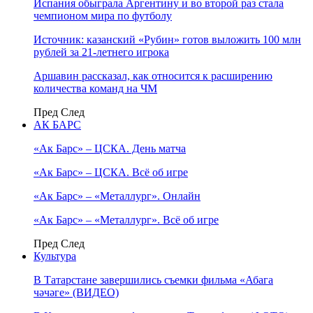
Испания обыграла Аргентину и во второй раз стала
чемпионом мира по футболу
Источник: казанский «Рубин» готов выложить 100 млн
рублей за 21-летнего игрока
Аршавин рассказал, как относится к расширению
количества команд на ЧМ
Пред
След
АК БАРС
«Ак Барс» – ЦСКА. День матча
«Ак Барс» – ЦСКА. Всё об игре
«Ак Барс» – «Металлург». Онлайн
«Ак Барс» – «Металлург». Всё об игре
Пред
След
Культура
В Татарстане завершились съемки фильма «Абага
чәчәге» (ВИДЕО)