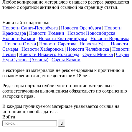
Любое копирование материалов с нашего ресурса разрешается
только с обратной активной ссылкой на страницу статьи.
Наши сайты партнеры:
Новости Санкт-Петербурга
|
Новости Оренбурга
|
Новости
Краснодара
|
Новости Тюмени
|
Новости Новосибирска
|
Новости Казани
|
Новости Екатеринбурга
|
Новости Воронежа
|
Новости Омска
|
Новости Саратова
|
Новости Уфы
|
Новости
Самары
|
Новости Хабаровска
|
Новости Челябинска
|
Новости
Перми
|
Новости Нижнего Новгорода
|
Сауны Минска
|
Сауны
Нур-Султана (Астаны)
|
Сауны Казани
Некоторые из материалов не рекомендованы к прочтению и
ознакомлению лицам не достигшим 18 лет.
Редакторы портала публикуют сторонние материалы с
соответствующим выполнением обязательств по сохранению
авторских прав.
В каждом публикуемом материале указывается ссылка на
источник правообладателя.
Войти