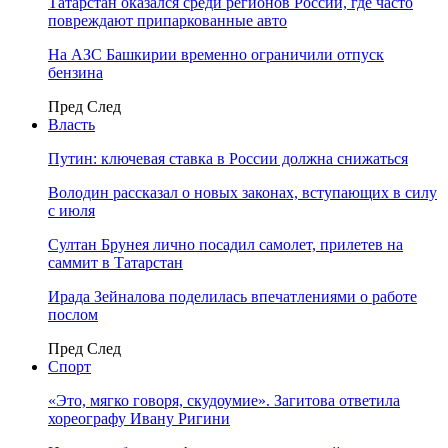
Татарстан оказался среди регионов России, где часто
повреждают припаркованные авто
На АЗС Башкирии временно ограничили отпуск
бензина
Пред
След
Власть
Путин: ключевая ставка в России должна снижаться
Володин рассказал о новых законах, вступающих в силу
с июля
Султан Брунея лично посадил самолет, прилетев на
саммит в Татарстан
Ирада Зейналова поделилась впечатлениями о работе
послом
Пред
След
Спорт
«Это, мягко говоря, скудоумие». Загитова ответила
хореографу Ивану Ригини