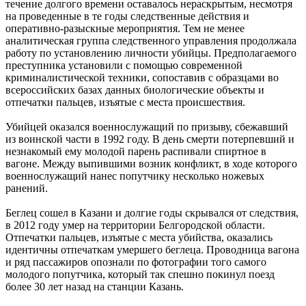
течение долгого времени оставалось нераскрытым, несмотря
на проведенные в те годы следственные действия и
оперативно-разыскные мероприятия. Тем не менее
аналитическая группа следственного управления продолжала
работу по установлению личности убийцы. Предполагаемого
преступника установили с помощью современной
криминалистической техники, сопоставив с образцами во
всероссийских базах данных биологические объекты и
отпечатки пальцев, изъятые с места происшествия.
Убийцей оказался военнослужащий по призыву, сбежавший
из воинской части в 1992 году. В день смерти потерпевший и
незнакомый ему молодой парень распивали спиртное в
вагоне. Между выпившими возник конфликт, в ходе которого
военнослужащий нанес попутчику несколько ножевых
ранений.
Беглец сошел в Казани и долгие годы скрывался от следствия,
в 2012 году умер на территории Белгородской области.
Отпечатки пальцев, изъятые с места убийства, оказались
идентичны отпечаткам умершего беглеца. Проводница вагона
и ряд пассажиров опознали по фотографии того самого
молодого попутчика, который так спешно покинул поезд
более 30 лет назад на станции Казань.