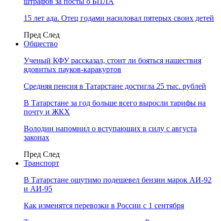
штрафов за посты о БПЛА
15 лет ада. Отец годами насиловал пятерых своих детей
Пред
След
Общество
Ученый КФУ рассказал, стоит ли бояться нашествия
ядовитых пауков-каракуртов
Средняя пенсия в Татарстане достигла 25 тыс. рублей
В Татарстане за год больше всего выросли тарифы на
почту и ЖКХ
Володин напомнил о вступающих в силу с августа
законах
Пред
След
Транспорт
В Татарстане ощутимо подешевел бензин марок АИ-92
и АИ-95
Как изменятся перевозки в России с 1 сентября