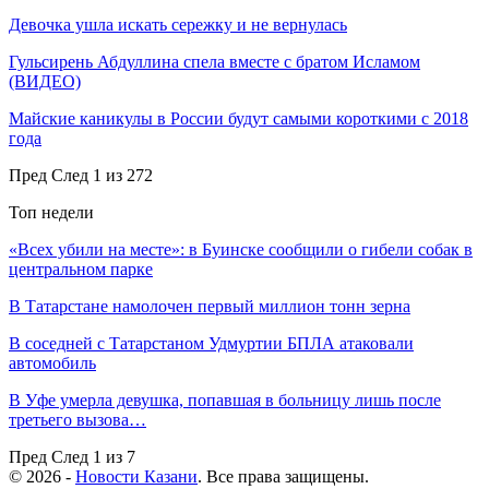
Девочка ушла искать сережку и не вернулась
Гульсирень Абдуллина спела вместе с братом Исламом
(ВИДЕО)
Майские каникулы в России будут самыми короткими с 2018
года
Пред
След
1 из 272
Топ недели
«Всех убили на месте»: в Буинске сообщили о гибели собак в
центральном парке
В Татарстане намолочен первый миллион тонн зерна
В соседней с Татарстаном Удмуртии БПЛА атаковали
автомобиль
В Уфе умерла девушка, попавшая в больницу лишь после
третьего вызова…
Пред
След
1 из 7
© 2026 -
Новости Казани
. Все права защищены.