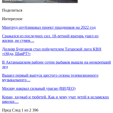
Поделиться
Интересное
Минтруд опубликовал проект праздников на 2022 год
Сражался из последних сил. 18-летний вратарь ушел из
жизни, не сумев…
Дилияр Бурганов стал победителем Татарской лиги КВН
«Әйдә, ШаяРТ!»
В Актанышском районе сотни рыбаков вышли на неокрепший
лед
Вышел первый выпуск шестого сезона телевизионного
музыкального…
Москву накрыл сильный ураган (ВИДЕО)
Коран, хиджаб и тюбетей. Как и чему учат детей в исламских
школах…
Пред
След
1 из 2 396