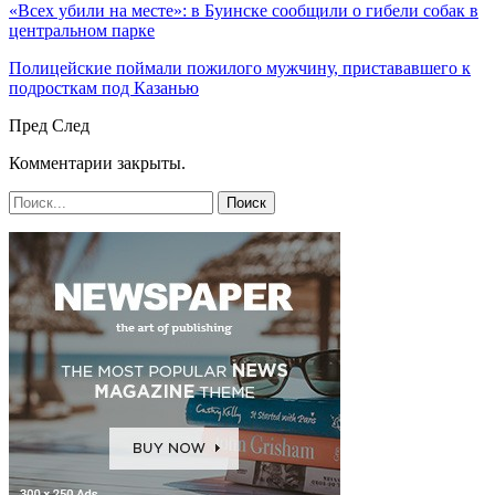
«Всех убили на месте»: в Буинске сообщили о гибели собак в
центральном парке
Полицейские поймали пожилого мужчину, пристававшего к
подросткам под Казанью
Пред
След
Комментарии закрыты.