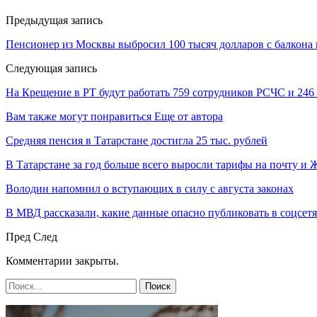
Предыдущая запись
Пенсионер из Москвы выбросил 100 тысяч долларов с балкона
Следующая запись
На Крещение в РТ будут работать 759 сотрудников РСЧС и 246
Вам также могут понравиться
Еще от автора
Средняя пенсия в Татарстане достигла 25 тыс. рублей
В Татарстане за год больше всего выросли тарифы на почту и
Володин напомнил о вступающих в силу с августа законах
В МВД рассказали, какие данные опасно публиковать в соцсет
Пред
След
Комментарии закрыты.