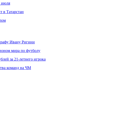
с июля
т в Татарстан
слом
ографу Ивану Ригини
пионом мира по футболу
блей за 21-летнего игрока
ства команд на ЧМ