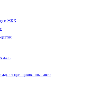
чту и ЖКХ
х
оцсетях
 АИ-95
овреждают припаркованные авто