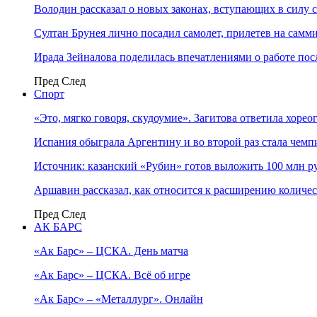
Володин рассказал о новых законах, вступающих в силу 
Султан Брунея лично посадил самолет, прилетев на самми
Ирада Зейналова поделилась впечатлениями о работе по
Пред
След
Спорт
«Это, мягко говоря, скудоумие». Загитова ответила хоре
Испания обыграла Аргентину и во второй раз стала чем
Источник: казанский «Рубин» готов выложить 100 млн ру
Аршавин рассказал, как относится к расширению количе
Пред
След
АК БАРС
«Ак Барс» – ЦСКА. День матча
«Ак Барс» – ЦСКА. Всё об игре
«Ак Барс» – «Металлург». Онлайн