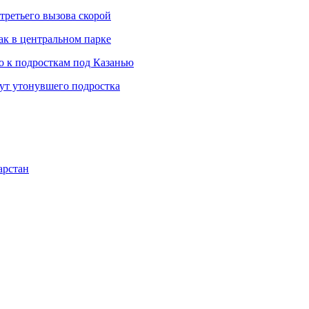
третьего вызова скорой
ак в центральном парке
 к подросткам под Казанью
щут утонувшего подростка
арстан