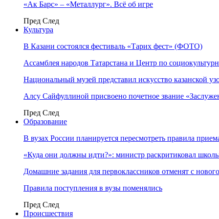
«Ак Барс» – «Металлург». Всё об игре
Пред
След
Культура
В Казани состоялся фестиваль «Тарих фест» (ФОТО)
Ассамблея народов Татарстана и Центр по социокульту
Национальный музей представил искусство казанской уз
Алсу Сайфуллиной присвоено почетное звание «Заслуже
Пред
След
Образование
В вузах России планируется пересмотреть правила прием
«Куда они должны идти?»: министр раскритиковал школы 
Домашние задания для первоклассников отменят с нового
Правила поступления в вузы поменялись
Пред
След
Происшествия