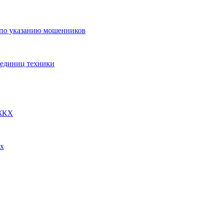
 по указанию мошенников
 единиц техники
 ЖКХ
ях