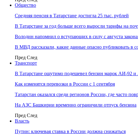
Общество
Средняя пенсия в Татарстане достигла 25 тыс. рублей
В Татарстане за год больше всего выросли тарифы на по
Володин напомнил о вступающих в силу с августа закона
В МВД рассказали, какие данные опасно публиковать в с
Пред
След
Транспорт
В Татарстане ощутимо подешевел бензин марок АИ-92 и
Как изменятся перевозки в России с 1 сентября
Татарстан оказался среди регионов России, где часто п
На АЗС Башкирии временно ограничили отпуск бензина
Пред
След
Власть
Путин: ключевая ставка в России должна снижаться