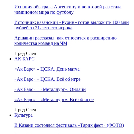
Испания обыграла Аргентину и во второй раз стала
чемпионом мира по футболу
Источник: казанский «Рубин» готов выложить 100 млн
рублей за 21-летнего игрока
Аршавин рассказал, как относится к расширению
количества команд на ЧМ
Пред
След
АК БАРС
«Ак Барс» – ЦСКА. День матча
«Ак Барс» – ЦСКА. Всё об игре
«Ак Барс» – «Металлург». Онлайн
«Ак Барс» – «Металлург». Всё об игре
Пред
След
Культура
В Казани состоялся фестиваль «Тарих фест» (ФОТО)