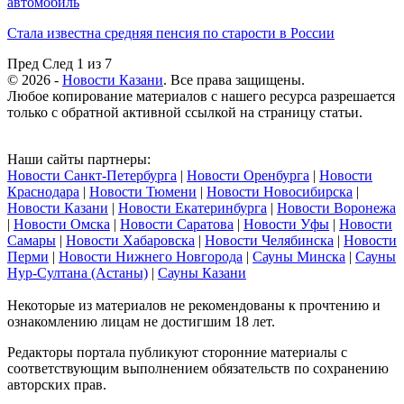
автомобиль
Стала известна средняя пенсия по старости в России
Пред
След
1 из 7
© 2026 -
Новости Казани
. Все права защищены.
Любое копирование материалов с нашего ресурса разрешается
только с обратной активной ссылкой на страницу статьи.
Наши сайты партнеры:
Новости Санкт-Петербурга
|
Новости Оренбурга
|
Новости
Краснодара
|
Новости Тюмени
|
Новости Новосибирска
|
Новости Казани
|
Новости Екатеринбурга
|
Новости Воронежа
|
Новости Омска
|
Новости Саратова
|
Новости Уфы
|
Новости
Самары
|
Новости Хабаровска
|
Новости Челябинска
|
Новости
Перми
|
Новости Нижнего Новгорода
|
Сауны Минска
|
Сауны
Нур-Султана (Астаны)
|
Сауны Казани
Некоторые из материалов не рекомендованы к прочтению и
ознакомлению лицам не достигшим 18 лет.
Редакторы портала публикуют сторонние материалы с
соответствующим выполнением обязательств по сохранению
авторских прав.