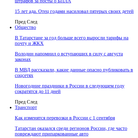
штрафов за посты о БПЛА
15 лет ада. Отец годами насиловал пятерых своих детей
Пред
След
Общество
В Татарстане за год больше всего выросли тарифы на
почту и ЖКХ
Володин напомнил о вступающих в силу с августа
законах
В МВД рассказали, какие данные опасно публиковать в
соцсетях
Новогодние праздники в России в следующем году
сократятся до 11 дней
Пред
След
Транспорт
Как изменятся перевозки в России с 1 сентября
Татарстан оказался среди регионов России, где часто
повреждают припаркованные авто