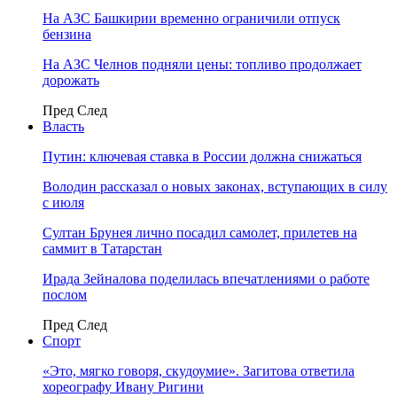
На АЗС Башкирии временно ограничили отпуск
бензина
На АЗС Челнов подняли цены: топливо продолжает
дорожать
Пред
След
Власть
Путин: ключевая ставка в России должна снижаться
Володин рассказал о новых законах, вступающих в силу
с июля
Султан Брунея лично посадил самолет, прилетев на
саммит в Татарстан
Ирада Зейналова поделилась впечатлениями о работе
послом
Пред
След
Спорт
«Это, мягко говоря, скудоумие». Загитова ответила
хореографу Ивану Ригини