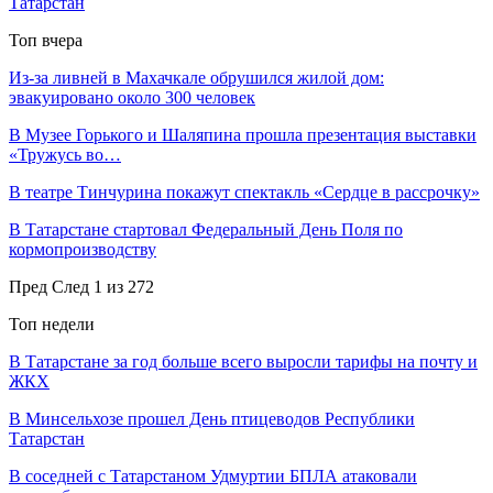
Татарстан
Топ вчера
Из‑за ливней в Махачкале обрушился жилой дом:
эвакуировано около 300 человек
В Музее Горького и Шаляпина прошла презентация выставки
«Тружусь во…
В театре Тинчурина покажут спектакль «Сердце в рассрочку»
В Татарстане стартовал Федеральный День Поля по
кормопроизводству
Пред
След
1 из 272
Топ недели
В Татарстане за год больше всего выросли тарифы на почту и
ЖКХ
В Минсельхозе прошел День птицеводов Республики
Татарстан
В соседней с Татарстаном Удмуртии БПЛА атаковали