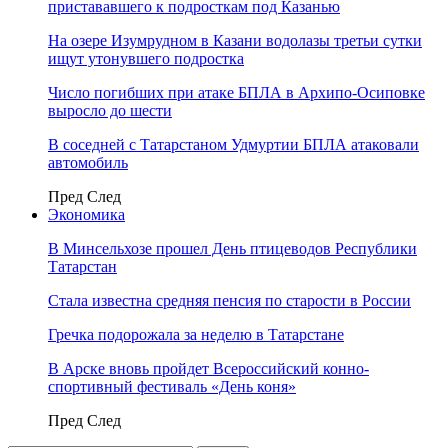
пристававшего к подросткам под Казанью
На озере Изумрудном в Казани водолазы третьи сутки
ищут утонувшего подростка
Число погибших при атаке БПЛА в Архипо-Осиповке
выросло до шести
В соседней с Татарстаном Удмуртии БПЛА атаковали
автомобиль
Пред
След
Экономика
В Минсельхозе прошел День птицеводов Республики
Татарстан
Стала известна средняя пенсия по старости в России
Гречка подорожала за неделю в Татарстане
В Арске вновь пройдет Всероссийский конно-
спортивный фестиваль «День коня»
Пред
След