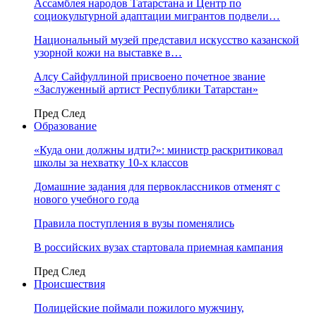
Ассамблея народов Татарстана и Центр по
социокультурной адаптации мигрантов подвели…
Национальный музей представил искусство казанской
узорной кожи на выставке в…
Алсу Сайфуллиной присвоено почетное звание
«Заслуженный артист Республики Татарстан»
Пред
След
Образование
«Куда они должны идти?»: министр раскритиковал
школы за нехватку 10-х классов
Домашние задания для первоклассников отменят с
нового учебного года
Правила поступления в вузы поменялись
В российских вузах стартовала приемная кампания
Пред
След
Происшествия
Полицейские поймали пожилого мужчину,