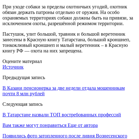
При уходе собаки за пределы охотничьих угодий, охотник
обязан держать патроны отдельно от оружия. На особо
охраняемых территориях собаки должны быть на привязи, за
исключением охоты, разрешённой режимом территории.
Пастушок, улит большой, травник и большой веретенник
занесены в Красную книгу Татарстана, большой кроншнеп,
тонкоклювый кроншнеп и малый веретенник – в Красную
книгу РФ — охота на них запрещена.
Оцените материал
Источник
Предыдущая запись
В Казани пенсионерка за две недели отдала мошенникам
почти 8 млн рублей
Следующая запись
В Татарстане назвали ТОП востребованных профессий
Вам также могут понравиться
Еще от автора
Появились фото затопленного после ливня Вознесенского