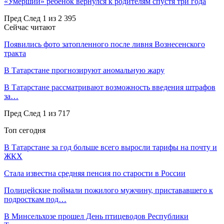
«Умерший» ребенок вернулся к родителям спустя три года
Пред
След
1 из 2 395
Сейчас читают
Появились фото затопленного после ливня Вознесенского
тракта
В Татарстане прогнозируют аномальную жару
В Татарстане рассматривают возможность введения штрафов
за…
Пред
След
1 из 717
Топ сегодня
В Татарстане за год больше всего выросли тарифы на почту и
ЖКХ
Стала известна средняя пенсия по старости в России
Полицейские поймали пожилого мужчину, пристававшего к
подросткам под…
В Минсельхозе прошел День птицеводов Республики