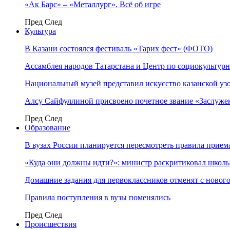
«Ак Барс» – «Металлург». Всё об игре
Пред
След
Культура
В Казани состоялся фестиваль «Тарих фест» (ФОТО)
Ассамблея народов Татарстана и Центр по социокульту
Национальный музей представил искусство казанской уз
Алсу Сайфуллиной присвоено почетное звание «Заслуже
Пред
След
Образование
В вузах России планируется пересмотреть правила прием
«Куда они должны идти?»: министр раскритиковал школы 
Домашние задания для первоклассников отменят с нового
Правила поступления в вузы поменялись
Пред
След
Происшествия