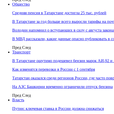
Общество
Средняя пенсия в Татарстане достигла 25 тыс. рублей
В Татарстане за год больше всего выросли тарифы на по
Володин напомнил о вступающих в силу с августа закона
В МВД рассказали, какие данные опасно публиковать в с
Пред
След
Транспорт
В Татарстане ощутимо подешевел бензин марок АИ-92 и
Как изменятся перевозки в России с 1 сентября
Татарстан оказался среди регионов России, где часто п
На АЗС Башкирии временно ограничили отпуск бензина
Пред
След
Власть
Путин: ключевая ставка в России должна снижаться