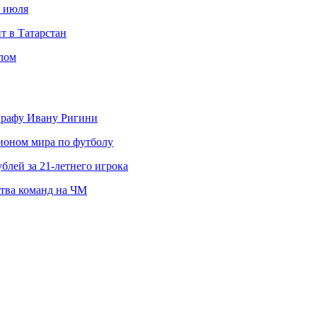
с июля
т в Татарстан
слом
ографу Ивану Ригини
пионом мира по футболу
блей за 21-летнего игрока
ства команд на ЧМ