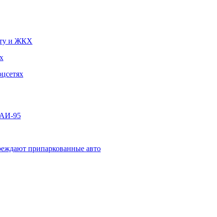
чту и ЖКХ
х
оцсетях
 АИ-95
овреждают припаркованные авто