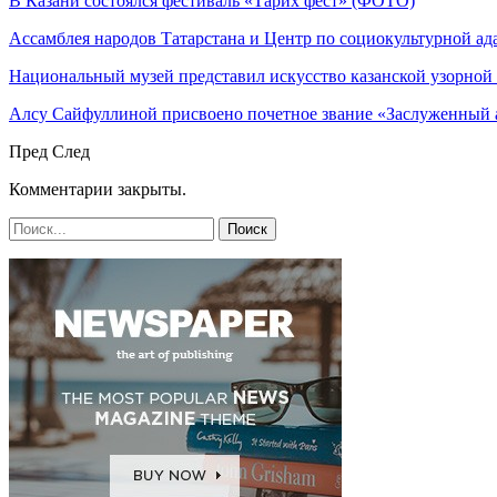
В Казани состоялся фестиваль «Тарих фест» (ФОТО)
Ассамблея народов Татарстана и Центр по социокультурной а
Национальный музей представил искусство казанской узорной
Алсу Сайфуллиной присвоено почетное звание «Заслуженный 
Пред
След
Комментарии закрыты.