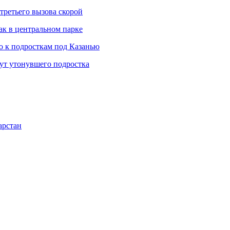
третьего вызова скорой
ак в центральном парке
 к подросткам под Казанью
щут утонувшего подростка
арстан