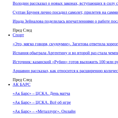
Володин рассказал о новых законах, вступающих в силу 
Султан Брунея лично посадил самолет, прилетев на самми
Ирада Зейналова поделилась впечатлениями о работе по
Пред
След
Спорт
«Это, мягко говоря, скудоумие». Загитова ответила хоре
Испания обыграла Аргентину и во второй раз стала чем
Источник: казанский «Рубин» готов выложить 100 млн ру
Аршавин рассказал, как относится к расширению количе
Пред
След
АК БАРС
«Ак Барс» – ЦСКА. День матча
«Ак Барс» – ЦСКА. Всё об игре
«Ак Барс» – «Металлург». Онлайн