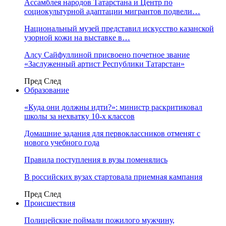
Ассамблея народов Татарстана и Центр по
социокультурной адаптации мигрантов подвели…
Национальный музей представил искусство казанской
узорной кожи на выставке в…
Алсу Сайфуллиной присвоено почетное звание
«Заслуженный артист Республики Татарстан»
Пред
След
Образование
«Куда они должны идти?»: министр раскритиковал
школы за нехватку 10-х классов
Домашние задания для первоклассников отменят с
нового учебного года
Правила поступления в вузы поменялись
В российских вузах стартовала приемная кампания
Пред
След
Происшествия
Полицейские поймали пожилого мужчину,