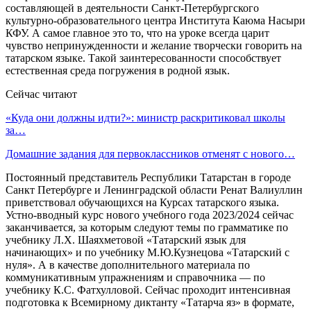
составляющей в деятельности Санкт-Петербургского
культурно-образовательного центра Института Каюма Насыри
КФУ. А самое главное это то, что на уроке всегда царит
чувство непринужденности и желание творчески говорить на
татарском языке. Такой заинтересованности способствует
естественная среда погружения в родной язык.
Сейчас читают
«Куда они должны идти?»: министр раскритиковал школы
за…
Домашние задания для первоклассников отменят с нового…
Постоянный представитель Республики Татарстан в городе
Санкт Петербурге и Ленинградской области Ренат Валиуллин
приветствовал обучающихся на Курсах татарского языка.
Устно-вводный курс нового учебного года 2023/2024 сейчас
заканчивается, за которым следуют темы по грамматике по
учебнику Л.Х. Шаяхметовой «Татарский язык для
начинающих» и по учебнику М.Ю.Кузнецова «Татарский с
нуля». А в качестве дополнительного материала по
коммуникативным упражнениям и справочника — по
учебнику К.С. Фатхулловой. Сейчас проходит интенсивная
подготовка к Всемирному диктанту «Татарча яз» в формате,