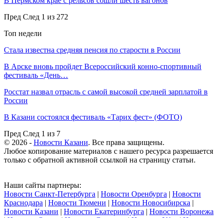
В Пермском крае с рельсов сошли шесть вагонов
Пред
След
1 из 272
Топ недели
Стала известна средняя пенсия по старости в России
В Арске вновь пройдет Всероссийский конно-спортивный
фестиваль «День…
Росстат назвал отрасль с самой высокой средней зарплатой в
России
В Казани состоялся фестиваль «Тарих фест» (ФОТО)
Пред
След
1 из 7
© 2026 -
Новости Казани
. Все права защищены.
Любое копирование материалов с нашего ресурса разрешается
только с обратной активной ссылкой на страницу статьи.
Наши сайты партнеры:
Новости Санкт-Петербурга
|
Новости Оренбурга
|
Новости
Краснодара
|
Новости Тюмени
|
Новости Новосибирска
|
Новости Казани
|
Новости Екатеринбурга
|
Новости Воронежа