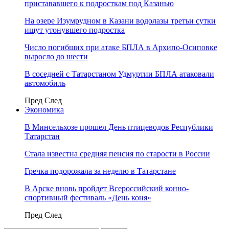
пристававшего к подросткам под Казанью
На озере Изумрудном в Казани водолазы третьи сутки
ищут утонувшего подростка
Число погибших при атаке БПЛА в Архипо-Осиповке
выросло до шести
В соседней с Татарстаном Удмуртии БПЛА атаковали
автомобиль
Пред
След
Экономика
В Минсельхозе прошел День птицеводов Республики
Татарстан
Стала известна средняя пенсия по старости в России
Гречка подорожала за неделю в Татарстане
В Арске вновь пройдет Всероссийский конно-
спортивный фестиваль «День коня»
Пред
След