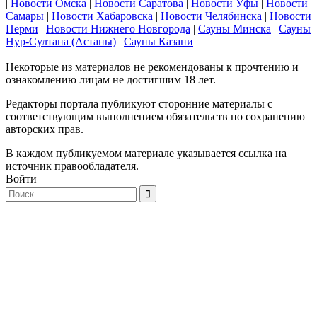
|
Новости Омска
|
Новости Саратова
|
Новости Уфы
|
Новости
Самары
|
Новости Хабаровска
|
Новости Челябинска
|
Новости
Перми
|
Новости Нижнего Новгорода
|
Сауны Минска
|
Сауны
Нур-Султана (Астаны)
|
Сауны Казани
Некоторые из материалов не рекомендованы к прочтению и
ознакомлению лицам не достигшим 18 лет.
Редакторы портала публикуют сторонние материалы с
соответствующим выполнением обязательств по сохранению
авторских прав.
В каждом публикуемом материале указывается ссылка на
источник правообладателя.
Войти