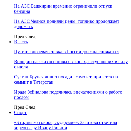
На АЗС Башкирии временно ограничили отпуск
бензина
На АЗС Челнов подняли цены: топливо продолжает
дорожать
Пред
След
Власть
Путин: ключевая ставка в России должна снижаться
Володин рассказал о новых законах, вступающих в силу
с июля
Султан Брунея лично посадил самолет, прилетев на
саммит в Татарстан
Ирада Зейналова поделилась впечатлениями о работе
послом
Пред
След
Спорт
«Это, мягко говоря, скудоумие». Загитова ответила
хореографу Ивану Ригини