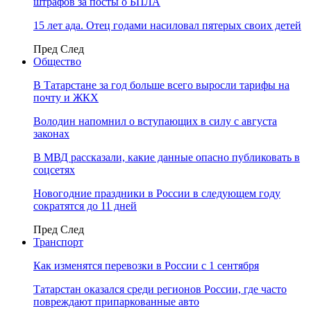
штрафов за посты о БПЛА
15 лет ада. Отец годами насиловал пятерых своих детей
Пред
След
Общество
В Татарстане за год больше всего выросли тарифы на
почту и ЖКХ
Володин напомнил о вступающих в силу с августа
законах
В МВД рассказали, какие данные опасно публиковать в
соцсетях
Новогодние праздники в России в следующем году
сократятся до 11 дней
Пред
След
Транспорт
Как изменятся перевозки в России с 1 сентября
Татарстан оказался среди регионов России, где часто
повреждают припаркованные авто