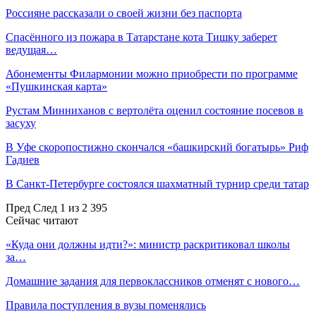
Россияне рассказали о своей жизни без паспорта
Спасённого из пожара в Татарстане кота Тишку заберет
ведущая…
Абонементы Филармонии можно приобрести по программе
«Пушкинская карта»
Рустам Минниханов с вертолёта оценил состояние посевов в
засуху
В Уфе скоропостижно скончался «башкирский богатырь» Риф
Гадиев
В Санкт-Петербурге состоялся шахматный турнир среди татар
Пред
След
1 из 2 395
Сейчас читают
«Куда они должны идти?»: министр раскритиковал школы
за…
Домашние задания для первоклассников отменят с нового…
Правила поступления в вузы поменялись