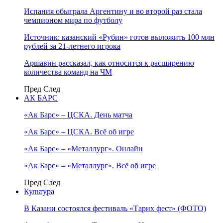
Испания обыграла Аргентину и во второй раз стала
чемпионом мира по футболу
Источник: казанский «Рубин» готов выложить 100 млн
рублей за 21-летнего игрока
Аршавин рассказал, как относится к расширению
количества команд на ЧМ
Пред
След
АК БАРС
«Ак Барс» – ЦСКА. День матча
«Ак Барс» – ЦСКА. Всё об игре
«Ак Барс» – «Металлург». Онлайн
«Ак Барс» – «Металлург». Всё об игре
Пред
След
Культура
В Казани состоялся фестиваль «Тарих фест» (ФОТО)