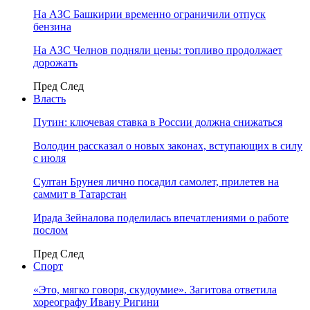
На АЗС Башкирии временно ограничили отпуск
бензина
На АЗС Челнов подняли цены: топливо продолжает
дорожать
Пред
След
Власть
Путин: ключевая ставка в России должна снижаться
Володин рассказал о новых законах, вступающих в силу
с июля
Султан Брунея лично посадил самолет, прилетев на
саммит в Татарстан
Ирада Зейналова поделилась впечатлениями о работе
послом
Пред
След
Спорт
«Это, мягко говоря, скудоумие». Загитова ответила
хореографу Ивану Ригини