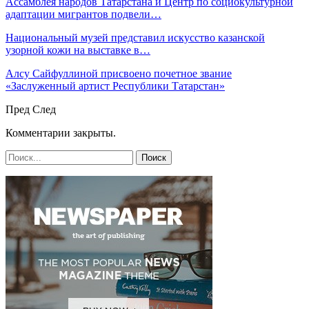
Ассамблея народов Татарстана и Центр по социокультурной
адаптации мигрантов подвели…
Национальный музей представил искусство казанской
узорной кожи на выставке в…
Алсу Сайфуллиной присвоено почетное звание
«Заслуженный артист Республики Татарстан»
Пред
След
Комментарии закрыты.