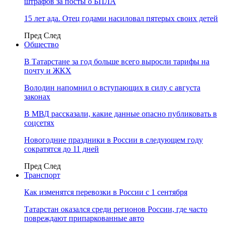
штрафов за посты о БПЛА
15 лет ада. Отец годами насиловал пятерых своих детей
Пред
След
Общество
В Татарстане за год больше всего выросли тарифы на
почту и ЖКХ
Володин напомнил о вступающих в силу с августа
законах
В МВД рассказали, какие данные опасно публиковать в
соцсетях
Новогодние праздники в России в следующем году
сократятся до 11 дней
Пред
След
Транспорт
Как изменятся перевозки в России с 1 сентября
Татарстан оказался среди регионов России, где часто
повреждают припаркованные авто