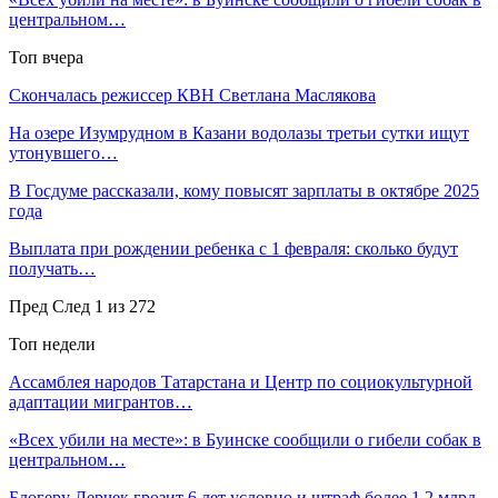
центральном…
Топ вчера
Скончалась режиссер КВН Светлана Маслякова
На озере Изумрудном в Казани водолазы третьи сутки ищут
утонувшего…
В Госдуме рассказали, кому повысят зарплаты в октябре 2025
года
Выплата при рождении ребенка с 1 февраля: сколько будут
получать…
Пред
След
1 из 272
Топ недели
Ассамблея народов Татарстана и Центр по социокультурной
адаптации мигрантов…
«Всех убили на месте»: в Буинске сообщили о гибели собак в
центральном…
Блогеру Лерчек грозит 6 лет условно и штраф более 1,2 млрд