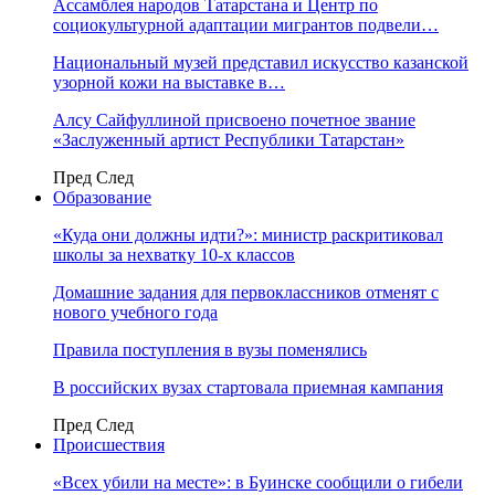
Ассамблея народов Татарстана и Центр по
социокультурной адаптации мигрантов подвели…
Национальный музей представил искусство казанской
узорной кожи на выставке в…
Алсу Сайфуллиной присвоено почетное звание
«Заслуженный артист Республики Татарстан»
Пред
След
Образование
«Куда они должны идти?»: министр раскритиковал
школы за нехватку 10-х классов
Домашние задания для первоклассников отменят с
нового учебного года
Правила поступления в вузы поменялись
В российских вузах стартовала приемная кампания
Пред
След
Происшествия
«Всех убили на месте»: в Буинске сообщили о гибели