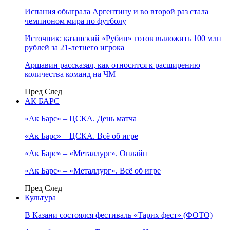
Испания обыграла Аргентину и во второй раз стала
чемпионом мира по футболу
Источник: казанский «Рубин» готов выложить 100 млн
рублей за 21-летнего игрока
Аршавин рассказал, как относится к расширению
количества команд на ЧМ
Пред
След
АК БАРС
«Ак Барс» – ЦСКА. День матча
«Ак Барс» – ЦСКА. Всё об игре
«Ак Барс» – «Металлург». Онлайн
«Ак Барс» – «Металлург». Всё об игре
Пред
След
Культура
В Казани состоялся фестиваль «Тарих фест» (ФОТО)