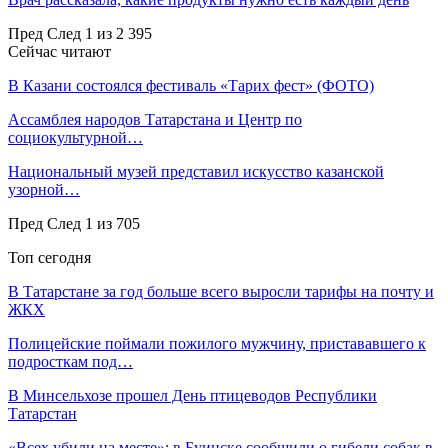
Пред
След
1 из 2 395
Сейчас читают
В Казани состоялся фестиваль «Тарих фест» (ФОТО)
Ассамблея народов Татарстана и Центр по
социокультурной…
Национальный музей представил искусство казанской
узорной…
Пред
След
1 из 705
Топ сегодня
В Татарстане за год больше всего выросли тарифы на почту и
ЖКХ
Полицейские поймали пожилого мужчину, пристававшего к
подросткам под…
В Минсельхозе прошел День птицеводов Республики
Татарстан
«Всех убили на месте»: в Буинске сообщили о гибели собак в