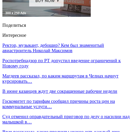
Поделиться
Интересное
Ректор, музыкант, дебошир? Кем был знаменитый
авиастроитель Николай Максимов
Роспотребнадзор по РТ допустил введение ограничений к
Новому году
Магдеев рассказал, по каким маршрутам в Челнах начнут
курсировать…
В июне казанцев ждут две сокращенные рабочие недели
Госкомитет по тарифам сообщил причины роста цен на
коммунальные услуги…
Суд отменил оправдательный приговор по делу о насилии над
малышкой в…
Врач рассказала, какие продукты нужно есть каждый день