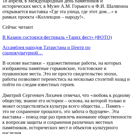
18 апреля, в Международный день памятников и
исторических мест, в Музее А.М. Горького и Ф.И. Шаляпина
открывается выставка «Где эта улица, где этот дом…» в
рамках проекта «Коллекции – народу!».
Сейчас читают
В Казани состоялся фестиваль «Тарих фест» (ФОТО)
Ассамблея народов Татарстана и Центр по
социокультурной…
В основе выставки – художественные работы, на которых
изображены памятные горьковские, толстовские и
пушкинские места. Это не просто свидетельство эпохи,
работы позволяют перенестись на несколько столетий назад и
пойти по следам известных героев.
Дмитрий Сергеевич Лихачев отмечал, что «любовь к родному
обществу, знание его истории – основа, на которой только и
может осуществляться культура всего общества… Память –
это не сохранение прошлого, это забота о будущем». Эта
выставка – повод еще раз привлечь внимание общественности
к вопросам защиты и сохранения различных местных
памятников, исторических мест и объектов культурного
наследия.