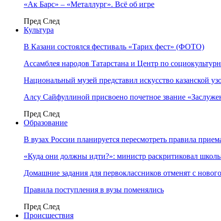
«Ак Барс» – «Металлург». Всё об игре
Пред
След
Культура
В Казани состоялся фестиваль «Тарих фест» (ФОТО)
Ассамблея народов Татарстана и Центр по социокульту
Национальный музей представил искусство казанской уз
Алсу Сайфуллиной присвоено почетное звание «Заслуже
Пред
След
Образование
В вузах России планируется пересмотреть правила прием
«Куда они должны идти?»: министр раскритиковал школы 
Домашние задания для первоклассников отменят с нового
Правила поступления в вузы поменялись
Пред
След
Происшествия