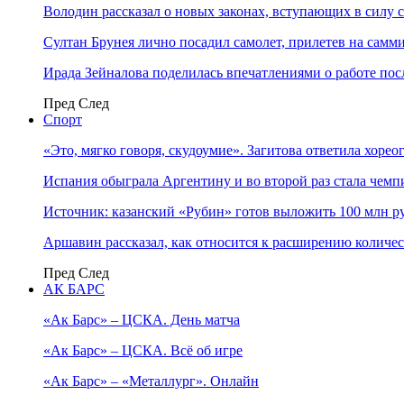
Володин рассказал о новых законах, вступающих в силу 
Султан Брунея лично посадил самолет, прилетев на самми
Ирада Зейналова поделилась впечатлениями о работе по
Пред
След
Спорт
«Это, мягко говоря, скудоумие». Загитова ответила хоре
Испания обыграла Аргентину и во второй раз стала чем
Источник: казанский «Рубин» готов выложить 100 млн ру
Аршавин рассказал, как относится к расширению количе
Пред
След
АК БАРС
«Ак Барс» – ЦСКА. День матча
«Ак Барс» – ЦСКА. Всё об игре
«Ак Барс» – «Металлург». Онлайн