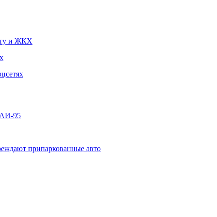
чту и ЖКХ
х
оцсетях
 АИ-95
овреждают припаркованные авто