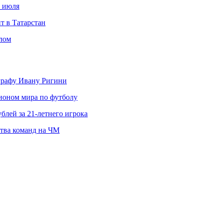
с июля
т в Татарстан
слом
ографу Ивану Ригини
пионом мира по футболу
блей за 21-летнего игрока
ства команд на ЧМ