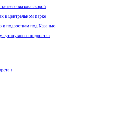
третьего вызова скорой
ак в центральном парке
 к подросткам под Казанью
щут утонувшего подростка
арстан