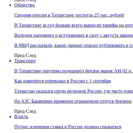
Общество
Средняя пенсия в Татарстане достигла 25 тыс. рублей
В Татарстане за год больше всего выросли тарифы на по
Володин напомнил о вступающих в силу с августа закона
В МВД рассказали, какие данные опасно публиковать в с
Пред
След
Транспорт
В Татарстане ощутимо подешевел бензин марок АИ-92 и
Как изменятся перевозки в России с 1 сентября
Татарстан оказался среди регионов России, где часто п
На АЗС Башкирии временно ограничили отпуск бензина
Пред
След
Власть
Путин: ключевая ставка в России должна снижаться