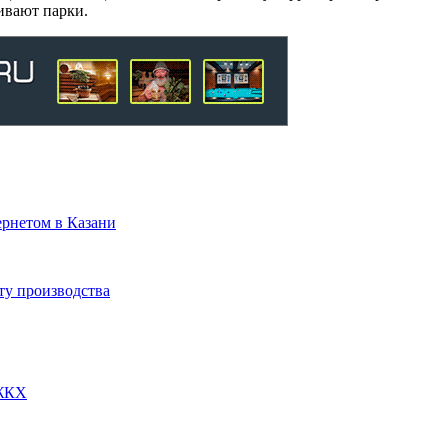
ивают парки.
ернетом в Казани
ту производства
 ЖКХ