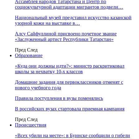
Ассамблея народов Татарстана и Центр по
социокультурной адаптации мигрантов подвели…
Национальный музей представил искусство казанской
узорной кожи на выставке в…
Алсу Сайфуллиной присвоено почетное звание
«Заслуженный артист Республики Татарстан»
Пред
След
Образование
«Куда они должны идти?»: министр раскритиковал
школы за нехватку 10-х классов
Домашние задания для первоклассников отменят с
нового учебного года
Правила поступления в вузы поменялись
В российских вузах стартовала приемная кампания
Пред
След
Происшествия
«Всех убили на месте»: в Буинске сообщили о гибели