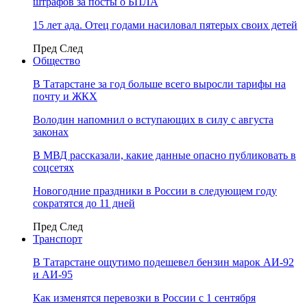
штрафов за посты о БПЛА
15 лет ада. Отец годами насиловал пятерых своих детей
Пред
След
Общество
В Татарстане за год больше всего выросли тарифы на
почту и ЖКХ
Володин напомнил о вступающих в силу с августа
законах
В МВД рассказали, какие данные опасно публиковать в
соцсетях
Новогодние праздники в России в следующем году
сократятся до 11 дней
Пред
След
Транспорт
В Татарстане ощутимо подешевел бензин марок АИ-92
и АИ-95
Как изменятся перевозки в России с 1 сентября