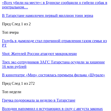
«Всех убили на месте»: в Буинске сообщили о гибели собак в
центральном…
В Татарстане намолочен первый миллион тонн зерна
Пред
След
1 из 2
Топ вчера
Голубь в дымоходе стал причиной отравления газом семьи из
РТ
Shot: Жителей России атакуют микроклещи
Трех экс-сотрудников ЗАГС Татарстана осудили за хищение
16 млн рублей
В кинотеатре «Мир» состоялась премьера фильма «Шурале»
Пред
След
1 из 272
Топ недели
Гречка подорожала за неделю в Татарстане
Володин напомнил о вступающих в силу с августа законах