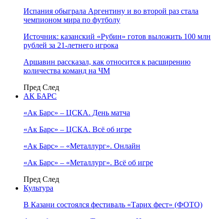
Испания обыграла Аргентину и во второй раз стала
чемпионом мира по футболу
Источник: казанский «Рубин» готов выложить 100 млн
рублей за 21-летнего игрока
Аршавин рассказал, как относится к расширению
количества команд на ЧМ
Пред
След
АК БАРС
«Ак Барс» – ЦСКА. День матча
«Ак Барс» – ЦСКА. Всё об игре
«Ак Барс» – «Металлург». Онлайн
«Ак Барс» – «Металлург». Всё об игре
Пред
След
Культура
В Казани состоялся фестиваль «Тарих фест» (ФОТО)