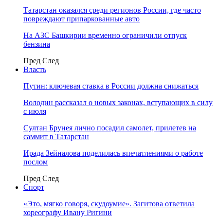
Татарстан оказался среди регионов России, где часто
повреждают припаркованные авто
На АЗС Башкирии временно ограничили отпуск
бензина
Пред
След
Власть
Путин: ключевая ставка в России должна снижаться
Володин рассказал о новых законах, вступающих в силу
с июля
Султан Брунея лично посадил самолет, прилетев на
саммит в Татарстан
Ирада Зейналова поделилась впечатлениями о работе
послом
Пред
След
Спорт
«Это, мягко говоря, скудоумие». Загитова ответила
хореографу Ивану Ригини