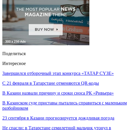
Поделиться
Интересное
Завершился отборочный этап конкурса «ТАТАР СҮЗЕ»
С 21 февраля в Татарстане отменяются QR-коды
В Казани назвали причину и сроки сноса РК «Ривьера»
В Казанском суде приставы пытались справиться с маленьким
разбойником
23 сентября в Казани прогнозируется дождливая погода
Не спасли: в Татарстане семилетний мальчик утонул в