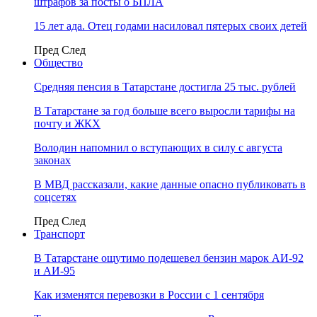
штрафов за посты о БПЛА
15 лет ада. Отец годами насиловал пятерых своих детей
Пред
След
Общество
Средняя пенсия в Татарстане достигла 25 тыс. рублей
В Татарстане за год больше всего выросли тарифы на
почту и ЖКХ
Володин напомнил о вступающих в силу с августа
законах
В МВД рассказали, какие данные опасно публиковать в
соцсетях
Пред
След
Транспорт
В Татарстане ощутимо подешевел бензин марок АИ-92
и АИ-95
Как изменятся перевозки в России с 1 сентября