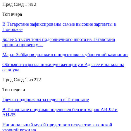
Пред
След
1 из 2
Топ вчера
В Татарстане зафиксированы самые высокие зарплаты в
Поволжье
Более 5 тысяч тонн подсолнечного шрота из Татарстана
прошли проверку…
Марат Зяббаров доложил о подготовке к уборочной кампании
Обезьяна загрызла пожилую женщину в Адыгее и напала на
ее внука
Пред
След
1 из 272
Топ недели
Гречка подорожала за неделю в Татарстане
В Татарстане ощутимо подешевел бензин марок АИ-92 и
АИ-95
Национальный музей представил искусство казанской
узорной кожи на…