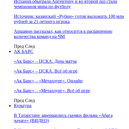
Испания обыграла Аргентину и во второй раз стала
чемпионом мира по футболу
Источник: казанский «Рубин» готов выложить 100 млн
рублей за 21-летнего игрока
Аршавин рассказал, как относится к расширению
количества команд на ЧМ
Пред
След
АК БАРС
«Ак Барс» – ЦСКА. День матча
«Ак Барс» – ЦСКА. Всё об игре
«Ак Барс» – «Металлург». Онлайн
«Ак Барс» – «Металлург». Всё об игре
Пред
След
Культура
В Татарстане завершились съемки фильма «Абага
чәчәге» (ВИДЕО)