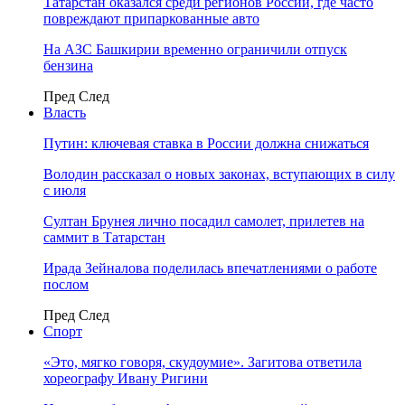
Татарстан оказался среди регионов России, где часто
повреждают припаркованные авто
На АЗС Башкирии временно ограничили отпуск
бензина
Пред
След
Власть
Путин: ключевая ставка в России должна снижаться
Володин рассказал о новых законах, вступающих в силу
с июля
Султан Брунея лично посадил самолет, прилетев на
саммит в Татарстан
Ирада Зейналова поделилась впечатлениями о работе
послом
Пред
След
Спорт
«Это, мягко говоря, скудоумие». Загитова ответила
хореографу Ивану Ригини