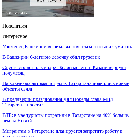
Поделиться
Интересное
Уроженец Башкирии вырезал жертве глаза и оставил умирать
В Башкирии 6-летнюю девочку сбил грузовик
Спустя сто лет на минарет Белой мечети в Казани вернули
полумесяц
На ключевых автомагистралях Татарстана появились новые
объекты связи
В преддверии празднования Дня Победы глава МВД
Татарстана посетил…
ВТБ: в мае туристы потратили в Татарстане на 40% больше,
чем на Новый…
Мигрантам в Татарстане планируется запретить работу в
такси и охране