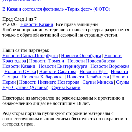
В Казани состоялся фестиваль «Тарих фест» (ФОТО)
Пред
След
1 из 7
© 2026 -
Новости Казани
. Все права защищены.
Любое копирование материалов с нашего ресурса разрешается
только с обратной активной ссылкой на страницу статьи.
Наши сайты партнеры:
Новости Санкт-Петербурга
|
Новости Оренбурга
|
Новости
Краснодара
|
Новости Тюмени
|
Новости Новосибирска
|
Новости Казани
|
Новости Екатеринбурга
|
Новости Воронежа
|
Новости Омска
|
Новости Саратова
|
Новости Уфы
|
Новости
Самары
|
Новости Хабаровска
|
Новости Челябинска
|
Новости
Перми
|
Новости Нижнего Новгорода
|
Сауны Минска
|
Сауны
Нур-Султана (Астаны)
|
Сауны Казани
Некоторые из материалов не рекомендованы к прочтению и
ознакомлению лицам не достигшим 18 лет.
Редакторы портала публикуют сторонние материалы с
соответствующим выполнением обязательств по сохранению
авторских прав.