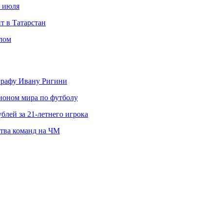
с июля
т в Татарстан
слом
ографу Ивану Ригини
пионом мира по футболу
блей за 21-летнего игрока
ства команд на ЧМ