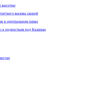
й высотки
третьего вызова скорой
ак в центральном парке
 к подросткам под Казанью
арстан