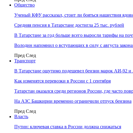
Общество
Ученый КФУ рассказал, стоит ли бояться нашествия ядов
Средняя пенсия в Татарстане достигла 25 тыс. рублей
В Татарстане за год больше всего выросли тарифы на по
Володин напомнил о вступающих в силу с августа закона
Пред
След
Транспорт
В Татарстане ощутимо подешевел бензин марок АИ-92 и
Как изменятся перевозки в России с 1 сентября
Татарстан оказался среди регионов России, где часто п
На АЗС Башкирии временно ограничили отпуск бензина
Пред
След
Власть
Путин: ключевая ставка в России должна снижаться