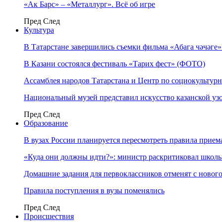
«Ак Барс» – «Металлург». Всё об игре
Пред
След
Культура
В Татарстане завершились съемки фильма «Абага чәчәге
В Казани состоялся фестиваль «Тарих фест» (ФОТО)
Ассамблея народов Татарстана и Центр по социокульту
Национальный музей представил искусство казанской уз
Пред
След
Образование
В вузах России планируется пересмотреть правила прием
«Куда они должны идти?»: министр раскритиковал школы 
Домашние задания для первоклассников отменят с нового
Правила поступления в вузы поменялись
Пред
След
Происшествия