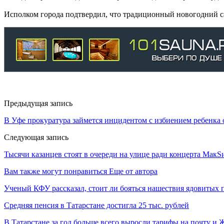
Исполком города подтвердил, что традиционный новогодний сал
Предыдущая запись
В Уфе прокуратура займется инцидентом с избиением ребенка
Следующая запись
Тысячи казанцев стоят в очереди на улице ради концерта МакS
Вам также могут понравиться
Еще от автора
Ученый КФУ рассказал, стоит ли бояться нашествия ядовитых 
Средняя пенсия в Татарстане достигла 25 тыс. рублей
В Татарстане за год больше всего выросли тарифы на почту и