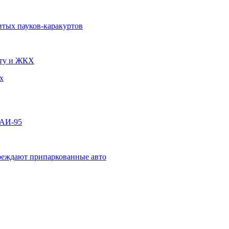
итых пауков-каракуртов
чту и ЖКХ
х
 АИ-95
овреждают припаркованные авто