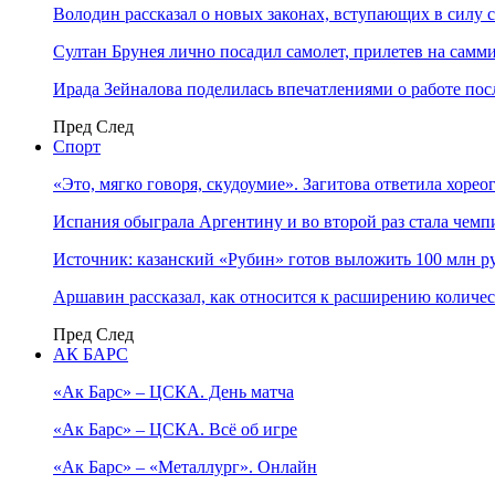
Володин рассказал о новых законах, вступающих в силу 
Султан Брунея лично посадил самолет, прилетев на самми
Ирада Зейналова поделилась впечатлениями о работе по
Пред
След
Спорт
«Это, мягко говоря, скудоумие». Загитова ответила хоре
Испания обыграла Аргентину и во второй раз стала чем
Источник: казанский «Рубин» готов выложить 100 млн ру
Аршавин рассказал, как относится к расширению количе
Пред
След
АК БАРС
«Ак Барс» – ЦСКА. День матча
«Ак Барс» – ЦСКА. Всё об игре
«Ак Барс» – «Металлург». Онлайн