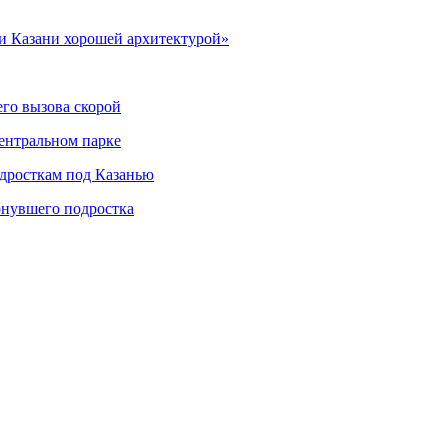
ии Казани хорошей архитектурой»
его вызова скорой
центральном парке
дросткам под Казанью
онувшего подростка