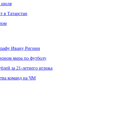
с июля
т в Татарстан
слом
ографу Ивану Ригини
пионом мира по футболу
блей за 21-летнего игрока
ства команд на ЧМ