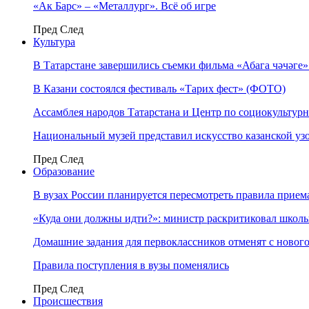
«Ак Барс» – «Металлург». Всё об игре
Пред
След
Культура
В Татарстане завершились съемки фильма «Абага чәчәге
В Казани состоялся фестиваль «Тарих фест» (ФОТО)
Ассамблея народов Татарстана и Центр по социокульту
Национальный музей представил искусство казанской уз
Пред
След
Образование
В вузах России планируется пересмотреть правила прием
«Куда они должны идти?»: министр раскритиковал школы 
Домашние задания для первоклассников отменят с нового
Правила поступления в вузы поменялись
Пред
След
Происшествия