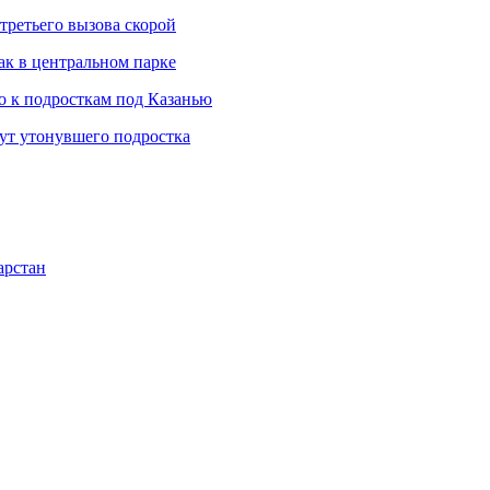
третьего вызова скорой
ак в центральном парке
 к подросткам под Казанью
щут утонувшего подростка
арстан