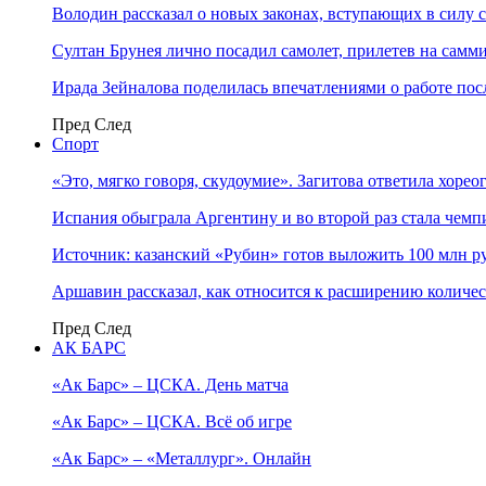
Володин рассказал о новых законах, вступающих в силу 
Султан Брунея лично посадил самолет, прилетев на самми
Ирада Зейналова поделилась впечатлениями о работе по
Пред
След
Спорт
«Это, мягко говоря, скудоумие». Загитова ответила хоре
Испания обыграла Аргентину и во второй раз стала чем
Источник: казанский «Рубин» готов выложить 100 млн ру
Аршавин рассказал, как относится к расширению количе
Пред
След
АК БАРС
«Ак Барс» – ЦСКА. День матча
«Ак Барс» – ЦСКА. Всё об игре
«Ак Барс» – «Металлург». Онлайн