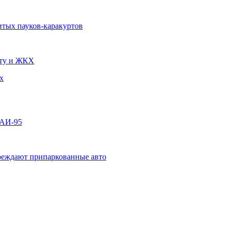
итых пауков-каракуртов
чту и ЖКХ
х
 АИ-95
овреждают припаркованные авто