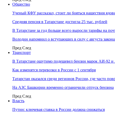
Общество
Ученый КФУ рассказал, стоит ли бояться нашествия ядов
Средняя пенсия в Татарстане достигла 25 тыс. рублей
В Татарстане за год больше всего выросли тарифы на по
Володин напомнил о вступающих в силу с августа закона
Пред
След
Транспорт
В Татарстане ощутимо подешевел бензин марок АИ-92 и
Как изменятся перевозки в России с 1 сентября
Татарстан оказался среди регионов России, где часто п
На АЗС Башкирии временно ограничили отпуск бензина
Пред
След
Власть
Путин: ключевая ставка в России должна снижаться