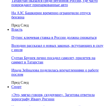
Татарстан оказался среди регионов России, где часто
повреждают припаркованные авто
На АЗС Башкирии временно ограничили отпуск
бензина
Пред
След
Власть
Путин: ключевая ставка в России должна снижаться
Володин рассказал о новых законах, вступающих в силу
с июля
Султан Брунея лично посадил самолет, прилетев на
саммит в Татарстан
Ирада Зейналова поделилась впечатлениями о работе
послом
Пред
След
Спорт
«Это, мягко говоря, скудоумие». Загитова ответила
хореографу Ивану Ригини