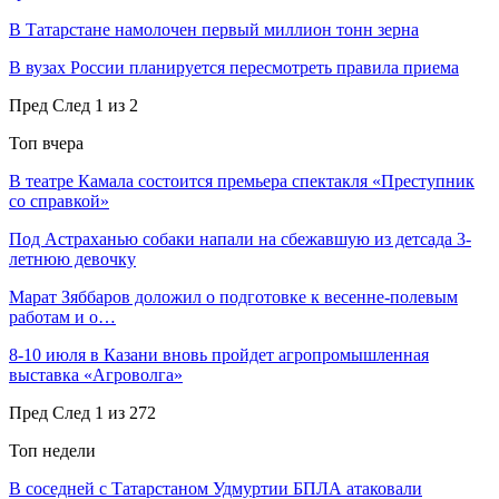
В Татарстане намолочен первый миллион тонн зерна
В вузах России планируется пересмотреть правила приема
Пред
След
1 из 2
Топ вчера
В театре Камала состоится премьера спектакля «Преступник
со справкой»
Под Астраханью собаки напали на сбежавшую из детсада 3-
летнюю девочку
Марат Зяббаров доложил о подготовке к весенне-полевым
работам и о…
8-10 июля в Казани вновь пройдет агропромышленная
выставка «Агроволга»
Пред
След
1 из 272
Топ недели
В соседней с Татарстаном Удмуртии БПЛА атаковали