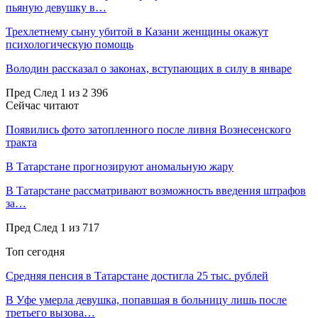
пьяную девушку в…
Трехлетнему сыну убитой в Казани женщины окажут
психологическую помощь
Володин рассказал о законах, вступающих в силу в январе
Пред
След
1 из 2 396
Сейчас читают
Появились фото затопленного после ливня Вознесенского
тракта
В Татарстане прогнозируют аномальную жару
В Татарстане рассматривают возможность введения штрафов
за…
Пред
След
1 из 717
Топ сегодня
Средняя пенсия в Татарстане достигла 25 тыс. рублей
В Уфе умерла девушка, попавшая в больницу лишь после
третьего вызова…