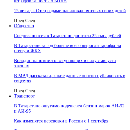
штрафов за посты о БПЛА
15 лет ада. Отец годами насиловал пятерых своих детей
Пред
След
Общество
Средняя пенсия в Татарстане достигла 25 тыс. рублей
В Татарстане за год больше всего выросли тарифы на
почту и ЖКХ
Володин напомнил о вступающих в силу с августа
законах
В МВД рассказали, какие данные опасно публиковать в
соцсетях
Пред
След
Транспорт
В Татарстане ощутимо подешевел бензин марок АИ-92
и АИ-95
Как изменятся перевозки в России с 1 сентября