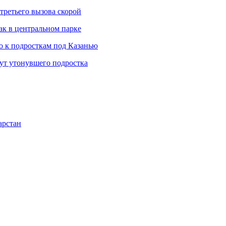
третьего вызова скорой
ак в центральном парке
 к подросткам под Казанью
щут утонувшего подростка
арстан