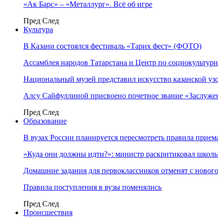
«Ак Барс» – «Металлург». Всё об игре
Пред
След
Культура
В Казани состоялся фестиваль «Тарих фест» (ФОТО)
Ассамблея народов Татарстана и Центр по социокульту
Национальный музей представил искусство казанской уз
Алсу Сайфуллиной присвоено почетное звание «Заслуже
Пред
След
Образование
В вузах России планируется пересмотреть правила прием
«Куда они должны идти?»: министр раскритиковал школы 
Домашние задания для первоклассников отменят с нового
Правила поступления в вузы поменялись
Пред
След
Происшествия