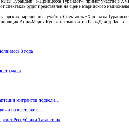
н кызы Турандык» («Принцесса Турандот») примет участие в XV
от спектакль будет представлен на сцене Марийского национальн
-угорских народов неслучайно. Спектакль «Хан кызы Турандык»
становщик Анна-Мария Купаж и композитор Бакк-Давид Ласло.
олнилось 3 года
 пострадали
даптации мигрантов подвели…
 кожи на выставке в…
артист Республики Татарстан»