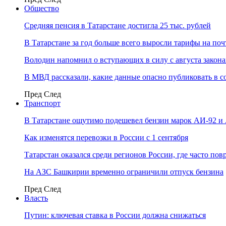
Общество
Средняя пенсия в Татарстане достигла 25 тыс. рублей
В Татарстане за год больше всего выросли тарифы на по
Володин напомнил о вступающих в силу с августа закона
В МВД рассказали, какие данные опасно публиковать в с
Пред
След
Транспорт
В Татарстане ощутимо подешевел бензин марок АИ-92 и
Как изменятся перевозки в России с 1 сентября
Татарстан оказался среди регионов России, где часто п
На АЗС Башкирии временно ограничили отпуск бензина
Пред
След
Власть
Путин: ключевая ставка в России должна снижаться