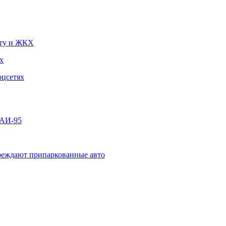
чту и ЖКХ
х
оцсетях
 АИ-95
овреждают припаркованные авто