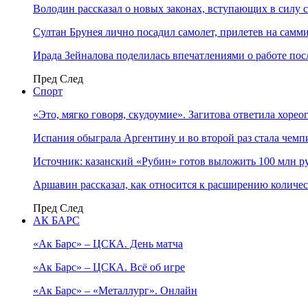
Володин рассказал о новых законах, вступающих в силу 
Султан Брунея лично посадил самолет, прилетев на самми
Ирада Зейналова поделилась впечатлениями о работе по
Пред
След
Спорт
«Это, мягко говоря, скудоумие». Загитова ответила хоре
Испания обыграла Аргентину и во второй раз стала чем
Источник: казанский «Рубин» готов выложить 100 млн ру
Аршавин рассказал, как относится к расширению количе
Пред
След
АК БАРС
«Ак Барс» – ЦСКА. День матча
«Ак Барс» – ЦСКА. Всё об игре
«Ак Барс» – «Металлург». Онлайн