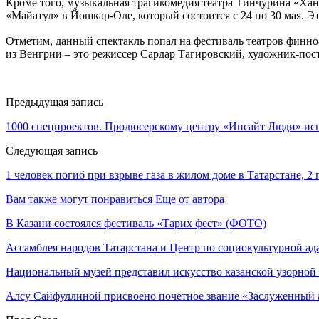
Кроме того, музыкальная трагикомедия театра Тинчурина «Ха
«Майатул» в Йошкар-Оле, который состоится с 24 по 30 мая. Эт
Отметим, данный спектакль попал на фестиваль театров финно
из Венгрии – это режиссер Сардар Тагировский, художник-по
Предыдущая запись
1000 спецпроектов. Продюсерскому центру «Инсайт Люди» исп
Следующая запись
1 человек погиб при взрыве газа в жилом доме в Татарстане, 2
Вам также могут понравиться
Еще от автора
В Казани состоялся фестиваль «Тарих фест» (ФОТО)
Ассамблея народов Татарстана и Центр по социокультурной а
Национальный музей представил искусство казанской узорной
Алсу Сайфуллиной присвоено почетное звание «Заслуженный 