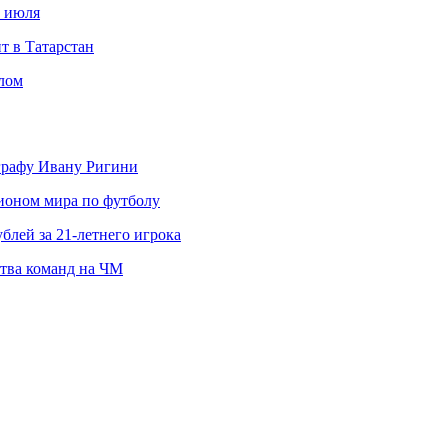
с июля
т в Татарстан
слом
ографу Ивану Ригини
пионом мира по футболу
блей за 21-летнего игрока
ства команд на ЧМ