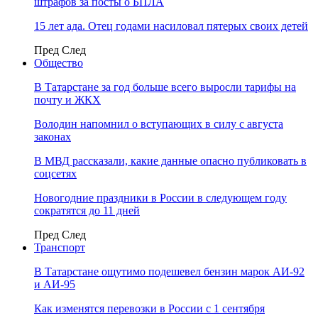
штрафов за посты о БПЛА
15 лет ада. Отец годами насиловал пятерых своих детей
Пред
След
Общество
В Татарстане за год больше всего выросли тарифы на
почту и ЖКХ
Володин напомнил о вступающих в силу с августа
законах
В МВД рассказали, какие данные опасно публиковать в
соцсетях
Новогодние праздники в России в следующем году
сократятся до 11 дней
Пред
След
Транспорт
В Татарстане ощутимо подешевел бензин марок АИ-92
и АИ-95
Как изменятся перевозки в России с 1 сентября