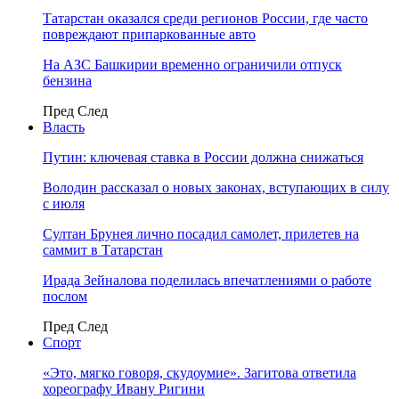
Татарстан оказался среди регионов России, где часто
повреждают припаркованные авто
На АЗС Башкирии временно ограничили отпуск
бензина
Пред
След
Власть
Путин: ключевая ставка в России должна снижаться
Володин рассказал о новых законах, вступающих в силу
с июля
Султан Брунея лично посадил самолет, прилетев на
саммит в Татарстан
Ирада Зейналова поделилась впечатлениями о работе
послом
Пред
След
Спорт
«Это, мягко говоря, скудоумие». Загитова ответила
хореографу Ивану Ригини