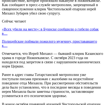
происшествие, которое произошло накануне в Нижнекамске.
Как сообщают в пресс-службе митрополии, запрещенный в
священнослужении клирик Чистопольской епархии иерей
Михаил Зубарев убил свою супругу.
Сейчас читают
«Всех убили на месте»: в Буинске сообщили о гибели собак
в…
Полицейские поймали пожилого мужчину, пристававшего
к…
Отмечается, что Иерей Михаил — бывший клирик Казанского
храма в городе Нижнекамске. С октября 2023 года он
находился под запретом в связи с нарушением канонических
норм Церкви.
Ранее в адрес главы Татарстанской митрополии уже
поступали письма прихожан с жалобами на недостойное
поведение отца Михаила. При рассмотрении обстоятельств
дела было установлено, что в последние месяцы в поведении
иерея Михаила были заметны странности, заставляющие
усомниться в его психическом здоровье.
В конце октября правящий архиерей Чистопольской епархии