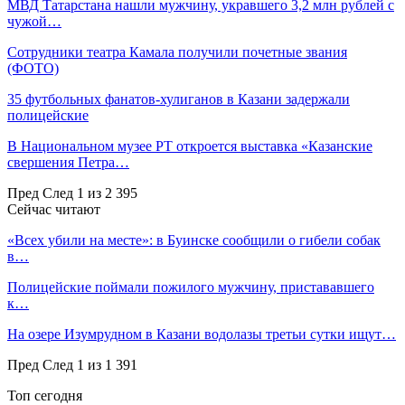
МВД Татарстана нашли мужчину, укравшего 3,2 млн рублей с
чужой…
Сотрудники театра Камала получили почетные звания
(ФОТО)
35 футбольных фанатов-хулиганов в Казани задержали
полицейские
В Национальном музее РТ откроется выставка «Казанские
свершения Петра…
Пред
След
1 из 2 395
Сейчас читают
«Всех убили на месте»: в Буинске сообщили о гибели собак
в…
Полицейские поймали пожилого мужчину, пристававшего
к…
На озере Изумрудном в Казани водолазы третьи сутки ищут…
Пред
След
1 из 1 391
Топ сегодня