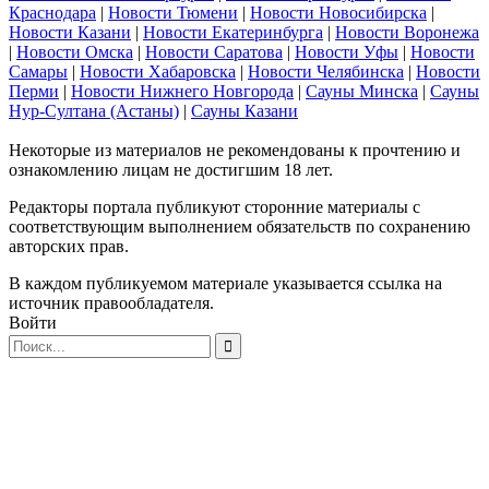
Краснодара
|
Новости Тюмени
|
Новости Новосибирска
|
Новости Казани
|
Новости Екатеринбурга
|
Новости Воронежа
|
Новости Омска
|
Новости Саратова
|
Новости Уфы
|
Новости
Самары
|
Новости Хабаровска
|
Новости Челябинска
|
Новости
Перми
|
Новости Нижнего Новгорода
|
Сауны Минска
|
Сауны
Нур-Султана (Астаны)
|
Сауны Казани
Некоторые из материалов не рекомендованы к прочтению и
ознакомлению лицам не достигшим 18 лет.
Редакторы портала публикуют сторонние материалы с
соответствующим выполнением обязательств по сохранению
авторских прав.
В каждом публикуемом материале указывается ссылка на
источник правообладателя.
Войти