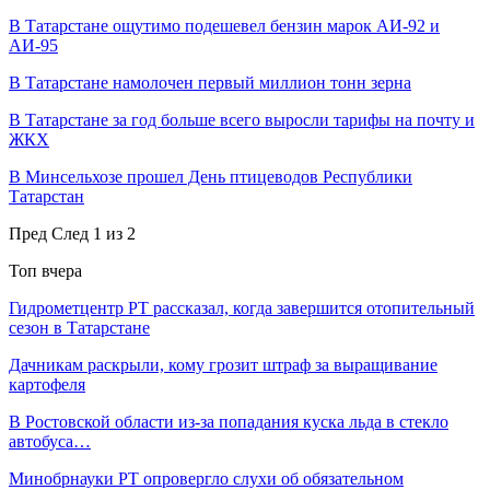
В Татарстане ощутимо подешевел бензин марок АИ-92 и
АИ-95
В Татарстане намолочен первый миллион тонн зерна
В Татарстане за год больше всего выросли тарифы на почту и
ЖКХ
В Минсельхозе прошел День птицеводов Республики
Татарстан
Пред
След
1 из 2
Топ вчера
Гидрометцентр РТ рассказал, когда завершится отопительный
сезон в Татарстане
Дачникам раскрыли, кому грозит штраф за выращивание
картофеля
В Ростовской области из-за попадания куска льда в стекло
автобуса…
Минобрнауки РТ опровергло слухи об обязательном