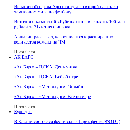
Испания обыграла Аргентину и во второй раз стала
чемпионом мира по футболу
Источник: казанский «Рубин» готов выложить 100 млн
рублей за 21-летнего игрока
Аршавин рассказал, как относится к расширению
количества команд на ЧМ
Пред
След
АК БАРС
«Ак Барс» – ЦСКА. День матча
«Ак Барс» – ЦСКА. Всё об игре
«Ак Барс» – «Металлург». Онлайн
«Ак Барс» – «Металлург». Всё об игре
Пред
След
Культура
В Казани состоялся фестиваль «Тарих фест» (ФОТО)