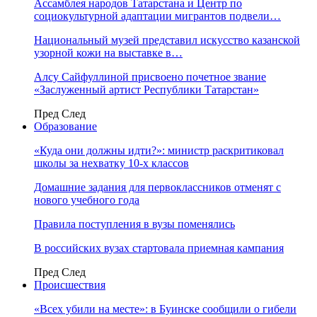
Ассамблея народов Татарстана и Центр по
социокультурной адаптации мигрантов подвели…
Национальный музей представил искусство казанской
узорной кожи на выставке в…
Алсу Сайфуллиной присвоено почетное звание
«Заслуженный артист Республики Татарстан»
Пред
След
Образование
«Куда они должны идти?»: министр раскритиковал
школы за нехватку 10-х классов
Домашние задания для первоклассников отменят с
нового учебного года
Правила поступления в вузы поменялись
В российских вузах стартовала приемная кампания
Пред
След
Происшествия
«Всех убили на месте»: в Буинске сообщили о гибели