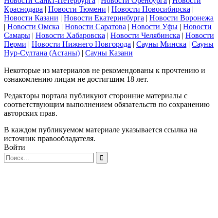
Новости Санкт-Петербурга
|
Новости Оренбурга
|
Новости
Краснодара
|
Новости Тюмени
|
Новости Новосибирска
|
Новости Казани
|
Новости Екатеринбурга
|
Новости Воронежа
|
Новости Омска
|
Новости Саратова
|
Новости Уфы
|
Новости
Самары
|
Новости Хабаровска
|
Новости Челябинска
|
Новости
Перми
|
Новости Нижнего Новгорода
|
Сауны Минска
|
Сауны
Нур-Султана (Астаны)
|
Сауны Казани
Некоторые из материалов не рекомендованы к прочтению и
ознакомлению лицам не достигшим 18 лет.
Редакторы портала публикуют сторонние материалы с
соответствующим выполнением обязательств по сохранению
авторских прав.
В каждом публикуемом материале указывается ссылка на
источник правообладателя.
Войти