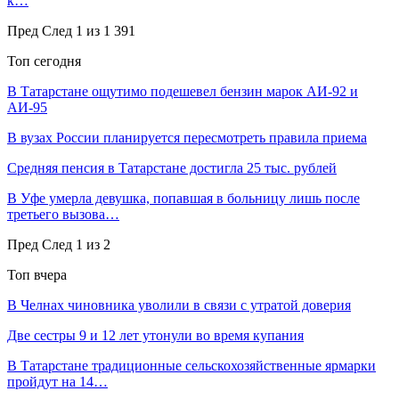
к…
Пред
След
1 из 1 391
Топ сегодня
В Татарстане ощутимо подешевел бензин марок АИ-92 и
АИ-95
В вузах России планируется пересмотреть правила приема
Средняя пенсия в Татарстане достигла 25 тыс. рублей
В Уфе умерла девушка, попавшая в больницу лишь после
третьего вызова…
Пред
След
1 из 2
Топ вчера
В Челнах чиновника уволили в связи с утратой доверия
Две сестры 9 и 12 лет утонули во время купания
В Татарстане традиционные сельскохозяйственные ярмарки
пройдут на 14…