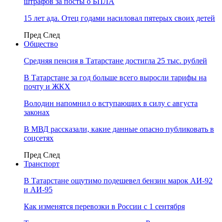
штрафов за посты о БПЛА
15 лет ада. Отец годами насиловал пятерых своих детей
Пред
След
Общество
Средняя пенсия в Татарстане достигла 25 тыс. рублей
В Татарстане за год больше всего выросли тарифы на
почту и ЖКХ
Володин напомнил о вступающих в силу с августа
законах
В МВД рассказали, какие данные опасно публиковать в
соцсетях
Пред
След
Транспорт
В Татарстане ощутимо подешевел бензин марок АИ-92
и АИ-95
Как изменятся перевозки в России с 1 сентября