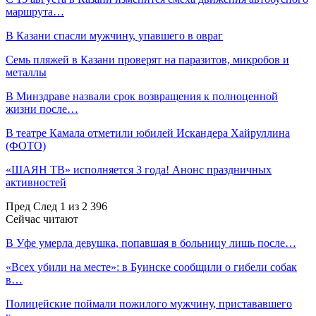
маршрута…
В Казани спасли мужчину, упавшего в овраг
Семь пляжей в Казани проверят на паразитов, микробов и
металлы
В Минздраве назвали срок возвращения к полноценной
жизни после…
В театре Камала отметили юбилей Искандера Хайруллина
(ФОТО)
«ШАЯН ТВ» исполняется 3 года! Анонс праздничных
активностей
Пред
След
1 из 2 396
Сейчас читают
В Уфе умерла девушка, попавшая в больницу лишь после…
«Всех убили на месте»: в Буинске сообщили о гибели собак
в…
Полицейские поймали пожилого мужчину, пристававшего