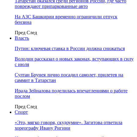
Татарстан оказался среди регионов России, где часто
повреждают припаркованные авто
На АЗС Башкирии временно ограничили отпуск
бензина
Пред
След
Власть
Путин: ключевая ставка в России должна снижаться
Володин рассказал о новых законах, вступающих в силу
с июля
Султан Брунея лично посадил самолет, прилетев на
саммит в Татарстан
Ирада Зейналова поделилась впечатлениями о работе
послом
Пред
След
Спорт
«Это, мягко говоря, скудоумие». Загитова ответила
хореографу Ивану Ригини