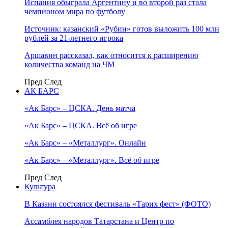
Испания обыграла Аргентину и во второй раз стала
чемпионом мира по футболу
Источник: казанский «Рубин» готов выложить 100 млн
рублей за 21-летнего игрока
Аршавин рассказал, как относится к расширению
количества команд на ЧМ
Пред
След
АК БАРС
«Ак Барс» – ЦСКА. День матча
«Ак Барс» – ЦСКА. Всё об игре
«Ак Барс» – «Металлург». Онлайн
«Ак Барс» – «Металлург». Всё об игре
Пред
След
Культура
В Казани состоялся фестиваль «Тарих фест» (ФОТО)
Ассамблея народов Татарстана и Центр по