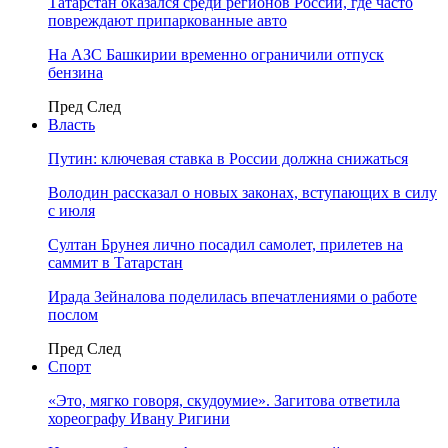
Татарстан оказался среди регионов России, где часто
повреждают припаркованные авто
На АЗС Башкирии временно ограничили отпуск
бензина
Пред
След
Власть
Путин: ключевая ставка в России должна снижаться
Володин рассказал о новых законах, вступающих в силу
с июля
Султан Брунея лично посадил самолет, прилетев на
саммит в Татарстан
Ирада Зейналова поделилась впечатлениями о работе
послом
Пред
След
Спорт
«Это, мягко говоря, скудоумие». Загитова ответила
хореографу Ивану Ригини