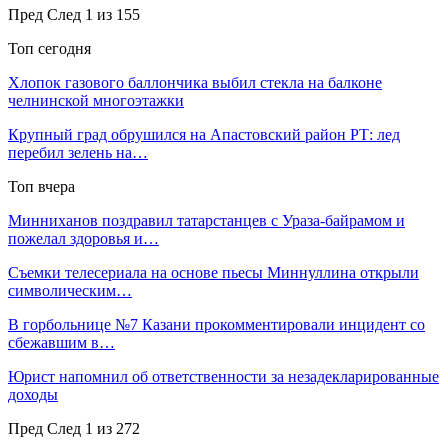
Пред
След
1 из 155
Топ сегодня
Хлопок газового баллончика выбил стекла на балконе
челнинской многоэтажки
Крупный град обрушился на Апастовский район РТ: лед
перебил зелень на…
Топ вчера
Минниханов поздравил татарстанцев с Ураза-байрамом и
пожелал здоровья и…
Съемки телесериала на основе пьесы Миннуллина открыли
символическим…
В горбольнице №7 Казани прокомментировали инцидент со
сбежавшим в…
Юрист напомнил об ответственности за незадекларированные
доходы
Пред
След
1 из 272