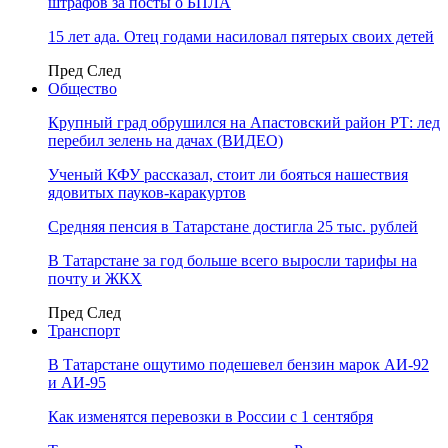
штрафов за посты о БПЛА
15 лет ада. Отец годами насиловал пятерых своих детей
Пред
След
Общество
Крупный град обрушился на Апастовский район РТ: лед
перебил зелень на дачах (ВИДЕО)
Ученый КФУ рассказал, стоит ли бояться нашествия
ядовитых пауков-каракуртов
Средняя пенсия в Татарстане достигла 25 тыс. рублей
В Татарстане за год больше всего выросли тарифы на
почту и ЖКХ
Пред
След
Транспорт
В Татарстане ощутимо подешевел бензин марок АИ-92
и АИ-95
Как изменятся перевозки в России с 1 сентября