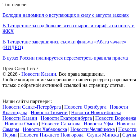
Топ недели
Володин напомнил о вступающих в силу с августа законах
В Татарстане за год больше всего выросли тарифы на почту и
ЖКХ
В Татарстане завершились съемки фильма «Абага чәчәге»
(ВИДЕО)
В вузах России планируется пересмотреть правила приема
Пред
След
1 из 7
© 2026 -
Новости Казани
. Все права защищены.
Любое копирование материалов с нашего ресурса разрешается
только с обратной активной ссылкой на страницу статьи.
Наши сайты партнеры:
Новости Санкт-Петербурга
|
Новости Оренбурга
|
Новости
Краснодара
|
Новости Тюмени
|
Новости Новосибирска
|
Новости Казани
|
Новости Екатеринбурга
|
Новости Воронежа
|
Новости Омска
|
Новости Саратова
|
Новости Уфы
|
Новости
Самары
|
Новости Хабаровска
|
Новости Челябинска
|
Новости
Перми
|
Новости Нижнего Новгорода
|
Сауны Минска
|
Сауны