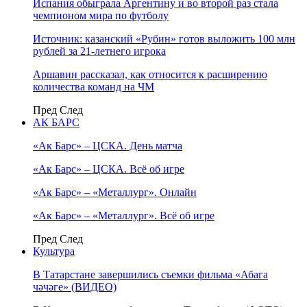
Испания обыграла Аргентину и во второй раз стала
чемпионом мира по футболу
Источник: казанский «Рубин» готов выложить 100 млн
рублей за 21-летнего игрока
Аршавин рассказал, как относится к расширению
количества команд на ЧМ
Пред
След
АК БАРС
«Ак Барс» – ЦСКА. День матча
«Ак Барс» – ЦСКА. Всё об игре
«Ак Барс» – «Металлург». Онлайн
«Ак Барс» – «Металлург». Всё об игре
Пред
След
Культура
В Татарстане завершились съемки фильма «Абага
чәчәге» (ВИДЕО)