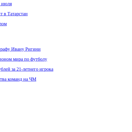
с июля
т в Татарстан
слом
ографу Ивану Ригини
пионом мира по футболу
блей за 21-летнего игрока
ства команд на ЧМ