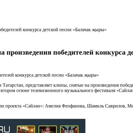
бедителей конкурса детской песни «Балачак җыры»
а произведения победителей конкурса д
атарстан, представляет клипы, снятые на произведения победи
 втором сезоне телевизионного музыкального фестиваля «Сәйлән»
ели проекта «Сәйлән»: Амелия Феофанова, Шамиль Саврилов, М