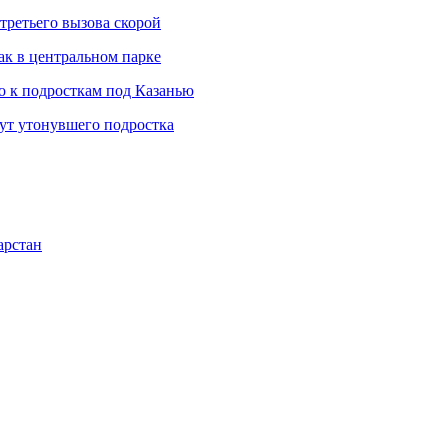
третьего вызова скорой
ак в центральном парке
 к подросткам под Казанью
щут утонувшего подростка
арстан