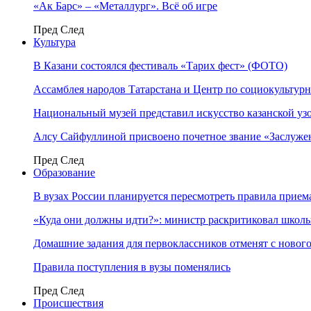
«Ак Барс» – «Металлург». Всё об игре
Пред
След
Культура
В Казани состоялся фестиваль «Тарих фест» (ФОТО)
Ассамблея народов Татарстана и Центр по социокульту
Национальный музей представил искусство казанской уз
Алсу Сайфуллиной присвоено почетное звание «Заслуже
Пред
След
Образование
В вузах России планируется пересмотреть правила прием
«Куда они должны идти?»: министр раскритиковал школы 
Домашние задания для первоклассников отменят с нового
Правила поступления в вузы поменялись
Пред
След
Происшествия