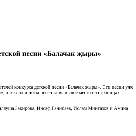
етской песни «Балачак җыры»
телей конкурса детской песни «Балачак җыры». Эти песни уже
, а тексты и ноты песен заняли свое место на страницах
иляуша Закирова, Инсаф Ганибаев, Ислам Мингазов и Амина