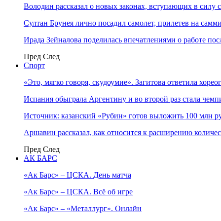
Володин рассказал о новых законах, вступающих в силу 
Султан Брунея лично посадил самолет, прилетев на самми
Ирада Зейналова поделилась впечатлениями о работе по
Пред
След
Спорт
«Это, мягко говоря, скудоумие». Загитова ответила хоре
Испания обыграла Аргентину и во второй раз стала чем
Источник: казанский «Рубин» готов выложить 100 млн ру
Аршавин рассказал, как относится к расширению количе
Пред
След
АК БАРС
«Ак Барс» – ЦСКА. День матча
«Ак Барс» – ЦСКА. Всё об игре
«Ак Барс» – «Металлург». Онлайн