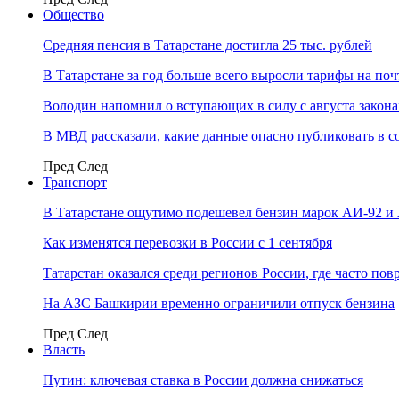
Общество
Средняя пенсия в Татарстане достигла 25 тыс. рублей
В Татарстане за год больше всего выросли тарифы на по
Володин напомнил о вступающих в силу с августа закона
В МВД рассказали, какие данные опасно публиковать в с
Пред
След
Транспорт
В Татарстане ощутимо подешевел бензин марок АИ-92 и
Как изменятся перевозки в России с 1 сентября
Татарстан оказался среди регионов России, где часто п
На АЗС Башкирии временно ограничили отпуск бензина
Пред
След
Власть
Путин: ключевая ставка в России должна снижаться