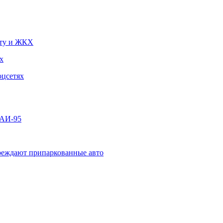
чту и ЖКХ
х
оцсетях
 АИ-95
овреждают припаркованные авто