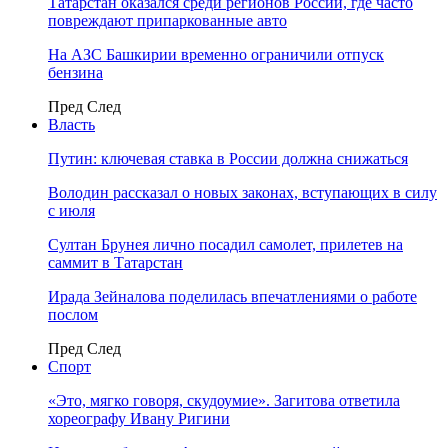
Татарстан оказался среди регионов России, где часто
повреждают припаркованные авто
На АЗС Башкирии временно ограничили отпуск
бензина
Пред
След
Власть
Путин: ключевая ставка в России должна снижаться
Володин рассказал о новых законах, вступающих в силу
с июля
Султан Брунея лично посадил самолет, прилетев на
саммит в Татарстан
Ирада Зейналова поделилась впечатлениями о работе
послом
Пред
След
Спорт
«Это, мягко говоря, скудоумие». Загитова ответила
хореографу Ивану Ригини