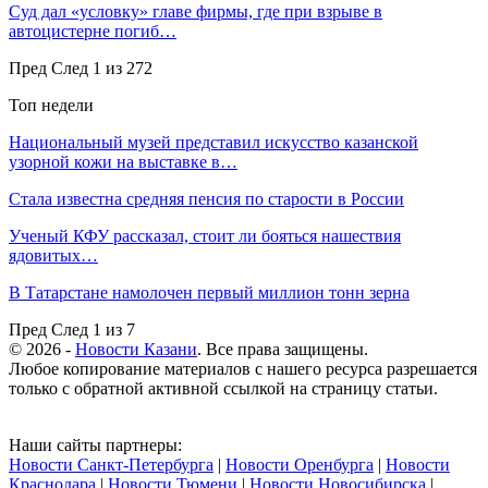
Суд дал «условку» главе фирмы, где при взрыве в
автоцистерне погиб…
Пред
След
1 из 272
Топ недели
Национальный музей представил искусство казанской
узорной кожи на выставке в…
Стала известна средняя пенсия по старости в России
Ученый КФУ рассказал, стоит ли бояться нашествия
ядовитых…
В Татарстане намолочен первый миллион тонн зерна
Пред
След
1 из 7
© 2026 -
Новости Казани
. Все права защищены.
Любое копирование материалов с нашего ресурса разрешается
только с обратной активной ссылкой на страницу статьи.
Наши сайты партнеры:
Новости Санкт-Петербурга
|
Новости Оренбурга
|
Новости
Краснодара
|
Новости Тюмени
|
Новости Новосибирска
|