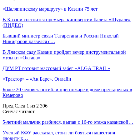
«Шаляпинскому маршруту» в Казани 75 лет
В Казани состоится премьера киноверсии балета «Шурале»
(ВИДЕО)
Бывший министр связи Татарстана и России Николай
Никифоров развелся с…
В Лядском саду Казани пройдет вечер инструментальной
музыки «Октава»
ДУМ РТ готовит массовый забег «ALGA TRAIL»
«Трактор» – «Ак Барс». Онлайн
Более 20 человек погибли при пожаре в доме престарелых в
Кемерово
Пред
След
1 из 2 396
Сейчас читают
5-летний мальчик разбился, выпав с 16-го этажа казанской…
Ученый КФУ рассказал, стоит ли бояться нашествия
ядовитых…