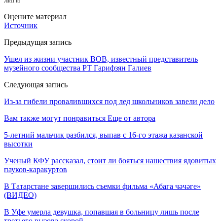
Оцените материал
Источник
Предыдущая запись
Ушел из жизни участник ВОВ, известный представитель
музейного сообщества РТ Гарифзян Галиев
Следующая запись
Из-за гибели провалившихся под лед школьников завели дело
Вам также могут понравиться
Еще от автора
5-летний мальчик разбился, выпав с 16-го этажа казанской
высотки
Ученый КФУ рассказал, стоит ли бояться нашествия ядовитых
пауков-каракуртов
В Татарстане завершились съемки фильма «Абага чәчәге»
(ВИДЕО)
В Уфе умерла девушка, попавшая в больницу лишь после
третьего вызова скорой