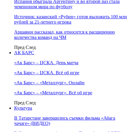
Испания обыграла Аргентину и во второй раз стала
чемпионом мира по футболу
Источник: казанский «Рубин» готов выложить 100 млн
рублей за 21-летнего игрока
Аршавин рассказал, как относится к расширению
количества команд на ЧМ
Пред
След
АК БАРС
«Ак Барс» – ЦСКА. День матча
«Ак Барс» – ЦСКА. Всё об игре
«Ак Барс» – «Металлург». Онлайн
«Ак Барс» – «Металлург». Всё об игре
Пред
След
Культура
В Татарстане завершились съемки фильма «Абага
чәчәге» (ВИДЕО)