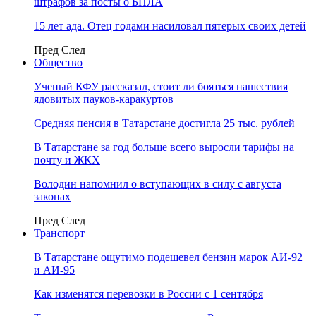
штрафов за посты о БПЛА
15 лет ада. Отец годами насиловал пятерых своих детей
Пред
След
Общество
Ученый КФУ рассказал, стоит ли бояться нашествия
ядовитых пауков-каракуртов
Средняя пенсия в Татарстане достигла 25 тыс. рублей
В Татарстане за год больше всего выросли тарифы на
почту и ЖКХ
Володин напомнил о вступающих в силу с августа
законах
Пред
След
Транспорт
В Татарстане ощутимо подешевел бензин марок АИ-92
и АИ-95
Как изменятся перевозки в России с 1 сентября