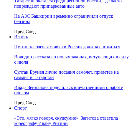
Татарстан оказался среди регионов России, где часто
повреждают припаркованные авто
На АЗС Башкирии временно ограничили отпуск
бензина
Пред
След
Власть
Путин: ключевая ставка в России должна снижаться
Володин рассказал о новых законах, вступающих в силу
с июля
Султан Брунея лично посадил самолет, прилетев на
саммит в Татарстан
Ирада Зейналова поделилась впечатлениями о работе
послом
Пред
След
Спорт
«Это, мягко говоря, скудоумие». Загитова ответила
хореографу Ивану Ригини