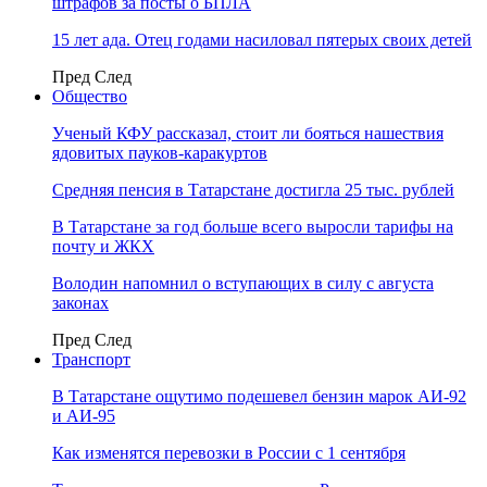
штрафов за посты о БПЛА
15 лет ада. Отец годами насиловал пятерых своих детей
Пред
След
Общество
Ученый КФУ рассказал, стоит ли бояться нашествия
ядовитых пауков-каракуртов
Средняя пенсия в Татарстане достигла 25 тыс. рублей
В Татарстане за год больше всего выросли тарифы на
почту и ЖКХ
Володин напомнил о вступающих в силу с августа
законах
Пред
След
Транспорт
В Татарстане ощутимо подешевел бензин марок АИ-92
и АИ-95
Как изменятся перевозки в России с 1 сентября