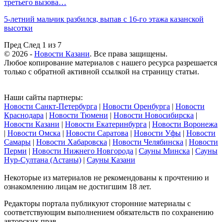
третьего вызова…
5-летний мальчик разбился, выпав с 16-го этажа казанской
высотки
Пред
След
1 из 7
© 2026 -
Новости Казани
. Все права защищены.
Любое копирование материалов с нашего ресурса разрешается
только с обратной активной ссылкой на страницу статьи.
Наши сайты партнеры:
Новости Санкт-Петербурга
|
Новости Оренбурга
|
Новости
Краснодара
|
Новости Тюмени
|
Новости Новосибирска
|
Новости Казани
|
Новости Екатеринбурга
|
Новости Воронежа
|
Новости Омска
|
Новости Саратова
|
Новости Уфы
|
Новости
Самары
|
Новости Хабаровска
|
Новости Челябинска
|
Новости
Перми
|
Новости Нижнего Новгорода
|
Сауны Минска
|
Сауны
Нур-Султана (Астаны)
|
Сауны Казани
Некоторые из материалов не рекомендованы к прочтению и
ознакомлению лицам не достигшим 18 лет.
Редакторы портала публикуют сторонние материалы с
соответствующим выполнением обязательств по сохранению
авторских прав.