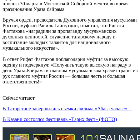
прошла 30 марта в Московской Соборной мечети во время
празднования Ураза-байрама.
Вручая орден, председатель Духовного управления мусульман
России, муфтий Равиль Гайнутдин, отметил, что Рифата
Фаттахова «наградили за пропаганду мусульманских
духовных ценностей, служение татарскому народу и
воспитание молодых талантов для национального
музыкального искусства».
В ответ Рифат Фаттахов поблагодарил муфтия за высокую
оценку и подчеркнул: «Получить такую высокую награду в
день Ураза-Байрама в главном мусульманском храме страны из
рук главного муфтия России — большая честь и большая
ответственность!»
Сейчас читают
В Татарстане завершились съемки фильма «Абага чәчәге»…
В Казани состоялся фестиваль «Тарих фест» (ФОТО)