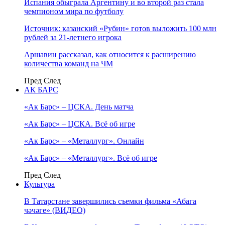
Испания обыграла Аргентину и во второй раз стала
чемпионом мира по футболу
Источник: казанский «Рубин» готов выложить 100 млн
рублей за 21-летнего игрока
Аршавин рассказал, как относится к расширению
количества команд на ЧМ
Пред
След
АК БАРС
«Ак Барс» – ЦСКА. День матча
«Ак Барс» – ЦСКА. Всё об игре
«Ак Барс» – «Металлург». Онлайн
«Ак Барс» – «Металлург». Всё об игре
Пред
След
Культура
В Татарстане завершились съемки фильма «Абага
чәчәге» (ВИДЕО)