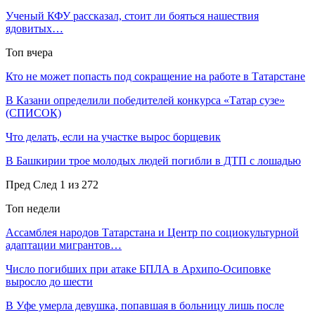
Ученый КФУ рассказал, стоит ли бояться нашествия
ядовитых…
Топ вчера
Кто не может попасть под сокращение на работе в Татарстане
В Казани определили победителей конкурса «Татар сузе»
(СПИСОК)
Что делать, если на участке вырос борщевик
В Башкирии трое молодых людей погибли в ДТП с лошадью
Пред
След
1 из 272
Топ недели
Ассамблея народов Татарстана и Центр по социокультурной
адаптации мигрантов…
Число погибших при атаке БПЛА в Архипо-Осиповке
выросло до шести
В Уфе умерла девушка, попавшая в больницу лишь после