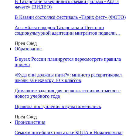
В Татарстане завершились съемки фильма «Абага
чәчәге» (ВИДЕО)
В Казани состоялся фестиваль «Тарих фест» (ФОТО)
Ассамблея народов Татарстана и Центр по
социокультурной адаптации мигрантов подвели…
Пред
След
Образование
В вузах России планируется пересмотреть правила
приема
«Куда они должны идти?»: министр раскритиковал
школы за нехватку 10-х классов
Домашние задания для первоклассников отменят с
нового учебного года
Правила поступления в вузы поменялись
Пред
След
Происшествия
Семьям погибших при атаке БПЛА в Нижнекамске