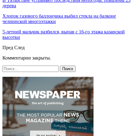
В Татарстане устраняют последствия непогоды: повалены 23
дерева
Хлопок газового баллончика выбил стекла на балконе
челнинской многоэтажки
5-летний мальчик разбился, выпав с 16-го этажа казанской
высотки
Пред
След
Комментарии закрыты.