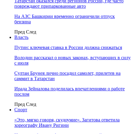
Татарстан оказался среди регионов России, где часто
повреждают припаркованные авто
На АЗС Башкирии временно ограничили отпуск
бензина
Пред
След
Власть
Путин: ключевая ставка в России должна снижаться
Володин рассказал о новых законах, вступающих в силу
с июля
Султан Брунея лично посадил самолет, прилетев на
саммит в Татарстан
Ирада Зейналова поделилась впечатлениями о работе
послом
Пред
След
Спорт
«Это, мягко говоря, скудоумие». Загитова ответила
хореографу Ивану Ригини