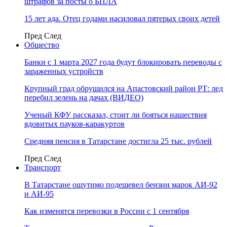
штрафов за посты о БПЛА
15 лет ада. Отец годами насиловал пятерых своих детей
Пред
След
Общество
Банки с 1 марта 2027 года будут блокировать переводы с
зараженных устройств
Крупный град обрушился на Апастовский район РТ: лед
перебил зелень на дачах (ВИДЕО)
Ученый КФУ рассказал, стоит ли бояться нашествия
ядовитых пауков-каракуртов
Средняя пенсия в Татарстане достигла 25 тыс. рублей
Пред
След
Транспорт
В Татарстане ощутимо подешевел бензин марок АИ-92
и АИ-95
Как изменятся перевозки в России с 1 сентября