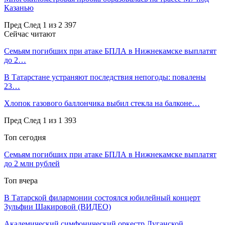
Казанью
Пред
След
1 из 2 397
Сейчас читают
Семьям погибших при атаке БПЛА в Нижнекамске выплатят
до 2…
В Татарстане устраняют последствия непогоды: повалены
23…
Хлопок газового баллончика выбил стекла на балконе…
Пред
След
1 из 1 393
Топ сегодня
Семьям погибших при атаке БПЛА в Нижнекамске выплатят
до 2 млн рублей
Топ вчера
В Татарской филармонии состоялся юбилейный концерт
Зульфии Шакировой (ВИДЕО)
Академический симфонический оркестр Луганской