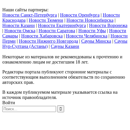
Наши сайты партнеры:
Новости Санкт-Петербурга
|
Новости Оренбурга
|
Новости
Краснодара
|
Новости Тюмени
|
Новости Новосибирска
|
Новости Казани
|
Новости Екатеринбурга
|
Новости Воронежа
|
Новости Омска
|
Новости Саратова
|
Новости Уфы
|
Новости
Самары
|
Новости Хабаровска
|
Новости Челябинска
|
Новости
Перми
|
Новости Нижнего Новгорода
|
Сауны Минска
|
Сауны
Нур-Султана (Астаны)
|
Сауны Казани
Некоторые из материалов не рекомендованы к прочтению и
ознакомлению лицам не достигшим 18 лет.
Редакторы портала публикуют сторонние материалы с
соответствующим выполнением обязательств по сохранению
авторских прав.
В каждом публикуемом материале указывается ссылка на
источник правообладателя.
Войти