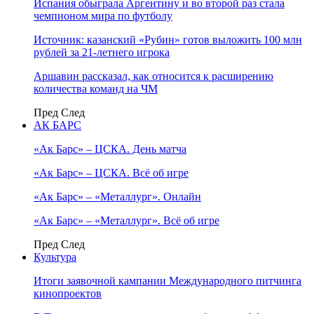
Испания обыграла Аргентину и во второй раз стала
чемпионом мира по футболу
Источник: казанский «Рубин» готов выложить 100 млн
рублей за 21-летнего игрока
Аршавин рассказал, как относится к расширению
количества команд на ЧМ
Пред
След
АК БАРС
«Ак Барс» – ЦСКА. День матча
«Ак Барс» – ЦСКА. Всё об игре
«Ак Барс» – «Металлург». Онлайн
«Ак Барс» – «Металлург». Всё об игре
Пред
След
Культура
Итоги заявочной кампании Международного питчинга
кинопроектов