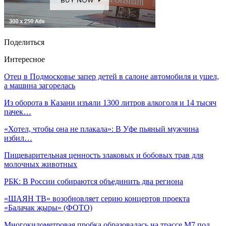
Поделиться
Интересное
Отец в Подмосковье запер детей в салоне автомобиля и ушел,
а машина загорелась
Из оборота в Казани изъяли 1300 литров алкоголя и 14 тысяч
пачек…
«Хотел, чтобы она не плакала»: В Уфе пьяный мужчина
избил…
Пищеварительная ценность злаковых и бобовых трав для
молочных животных
РБК: В России собираются объединить два региона
«ШАЯН ТВ» возобновляет серию концертов проекта
«Балачак җыры» (ФОТО)
Многокилометровая пробка образовалась на трассе М7 под