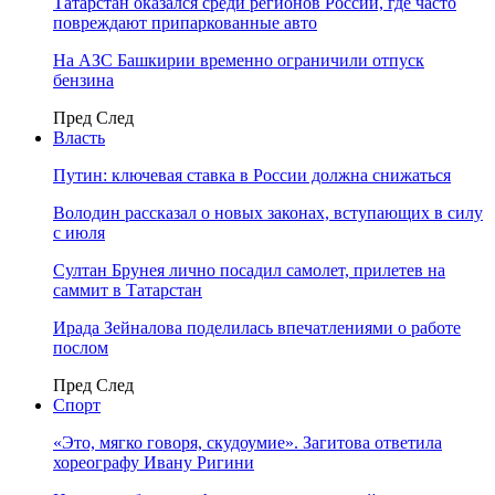
Татарстан оказался среди регионов России, где часто
повреждают припаркованные авто
На АЗС Башкирии временно ограничили отпуск
бензина
Пред
След
Власть
Путин: ключевая ставка в России должна снижаться
Володин рассказал о новых законах, вступающих в силу
с июля
Султан Брунея лично посадил самолет, прилетев на
саммит в Татарстан
Ирада Зейналова поделилась впечатлениями о работе
послом
Пред
След
Спорт
«Это, мягко говоря, скудоумие». Загитова ответила
хореографу Ивану Ригини