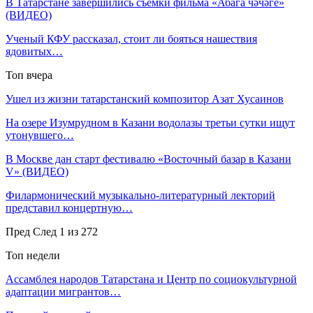
В Татарстане завершились съемки фильма «Абага чәчәге»
(ВИДЕО)
Ученый КФУ рассказал, стоит ли бояться нашествия
ядовитых…
Топ вчера
Ушел из жизни татарстанский композитор Азат Хусаинов
На озере Изумрудном в Казани водолазы третьи сутки ищут
утонувшего…
В Москве дан старт фестивалю «Восточный базар в Казани
V» (ВИДЕО)
Филармонический музыкально-литературный лекторий
представил концертную…
Пред
След
1 из 272
Топ недели
Ассамблея народов Татарстана и Центр по социокультурной
адаптации мигрантов…