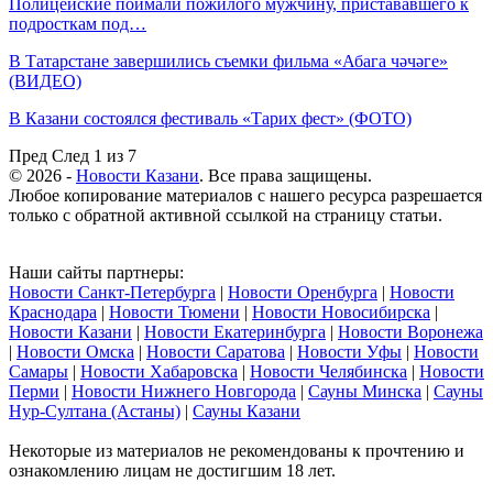
Полицейские поймали пожилого мужчину, пристававшего к
подросткам под…
В Татарстане завершились съемки фильма «Абага чәчәге»
(ВИДЕО)
В Казани состоялся фестиваль «Тарих фест» (ФОТО)
Пред
След
1 из 7
© 2026 -
Новости Казани
. Все права защищены.
Любое копирование материалов с нашего ресурса разрешается
только с обратной активной ссылкой на страницу статьи.
Наши сайты партнеры:
Новости Санкт-Петербурга
|
Новости Оренбурга
|
Новости
Краснодара
|
Новости Тюмени
|
Новости Новосибирска
|
Новости Казани
|
Новости Екатеринбурга
|
Новости Воронежа
|
Новости Омска
|
Новости Саратова
|
Новости Уфы
|
Новости
Самары
|
Новости Хабаровска
|
Новости Челябинска
|
Новости
Перми
|
Новости Нижнего Новгорода
|
Сауны Минска
|
Сауны
Нур-Султана (Астаны)
|
Сауны Казани
Некоторые из материалов не рекомендованы к прочтению и
ознакомлению лицам не достигшим 18 лет.