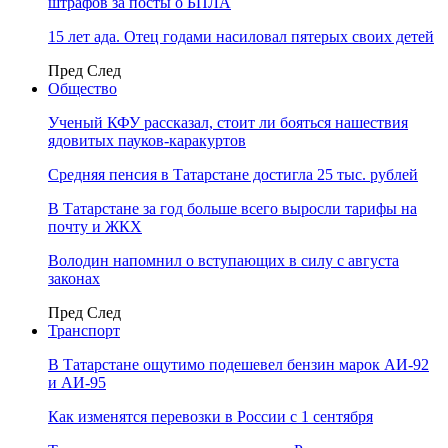
штрафов за посты о БПЛА
15 лет ада. Отец годами насиловал пятерых своих детей
Пред
След
Общество
Ученый КФУ рассказал, стоит ли бояться нашествия
ядовитых пауков-каракуртов
Средняя пенсия в Татарстане достигла 25 тыс. рублей
В Татарстане за год больше всего выросли тарифы на
почту и ЖКХ
Володин напомнил о вступающих в силу с августа
законах
Пред
След
Транспорт
В Татарстане ощутимо подешевел бензин марок АИ-92
и АИ-95
Как изменятся перевозки в России с 1 сентября