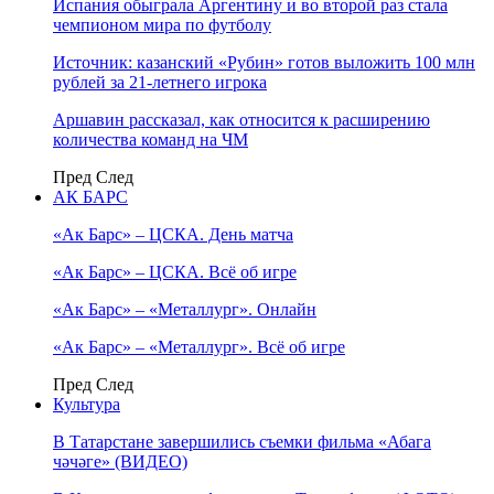
Испания обыграла Аргентину и во второй раз стала
чемпионом мира по футболу
Источник: казанский «Рубин» готов выложить 100 млн
рублей за 21-летнего игрока
Аршавин рассказал, как относится к расширению
количества команд на ЧМ
Пред
След
АК БАРС
«Ак Барс» – ЦСКА. День матча
«Ак Барс» – ЦСКА. Всё об игре
«Ак Барс» – «Металлург». Онлайн
«Ак Барс» – «Металлург». Всё об игре
Пред
След
Культура
В Татарстане завершились съемки фильма «Абага
чәчәге» (ВИДЕО)