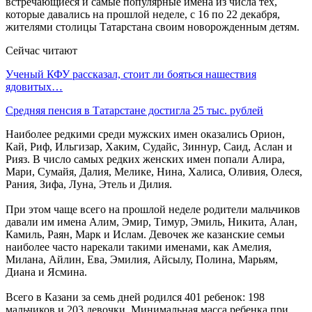
встречающиеся и самые популярные имена из числа тех,
которые давались на прошлой неделе, с 16 по 22 декабря,
жителями столицы Татарстана своим новорожденным детям.
Сейчас читают
Ученый КФУ рассказал, стоит ли бояться нашествия
ядовитых…
Средняя пенсия в Татарстане достигла 25 тыс. рублей
Наиболее редкими среди мужских имен оказались Орион,
Кай, Риф, Ильгизар, Хаким, Судайс, Зиннур, Саид, Аслан и
Рияз. В число самых редких женских имен попали Алира,
Мари, Сумайя, Далия, Мелике, Нина, Халиса, Оливия, Олеся,
Рания, Зифа, Луна, Этель и Дилия.
При этом чаще всего на прошлой неделе родители мальчиков
давали им имена Алим, Эмир, Тимур, Эмиль, Никита, Алан,
Камиль, Раян, Марк и Ислам. Девочек же казанские семьи
наиболее часто нарекали такими именами, как Амелия,
Милана, Айлин, Ева, Эмилия, Айсылу, Полина, Марьям,
Диана и Ясмина.
Всего в Казани за семь дней родился 401 ребенок: 198
мальчиков и 203 девочки. Минимальная масса ребенка при