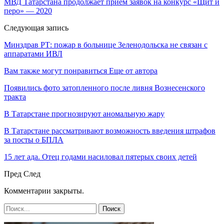
МВД Татарстана продолжает прием заявок на конкурс «Щит и
перо» — 2020
Следующая запись
Минздрав РТ: пожар в больнице Зеленодольска не связан с
аппаратами ИВЛ
Вам также могут понравиться
Еще от автора
Появились фото затопленного после ливня Вознесенского
тракта
В Татарстане прогнозируют аномальную жару
В Татарстане рассматривают возможность введения штрафов
за посты о БПЛА
15 лет ада. Отец годами насиловал пятерых своих детей
Пред
След
Комментарии закрыты.