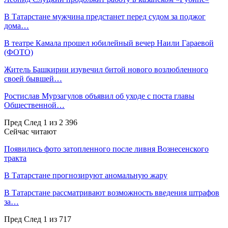
В Татарстане мужчина предстанет перед судом за поджог
дома…
В театре Камала прошел юбилейный вечер Наили Гараевой
(ФОТО)
Житель Башкирии изувечил битой нового возлюбленного
своей бывшей…
Ростислав Мурзагулов объявил об уходе с поста главы
Общественной…
Пред
След
1 из 2 396
Сейчас читают
Появились фото затопленного после ливня Вознесенского
тракта
В Татарстане прогнозируют аномальную жару
В Татарстане рассматривают возможность введения штрафов
за…
Пред
След
1 из 717