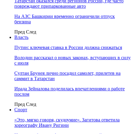
Татарстан оказался среди регионов России, где часто
повреждают припаркованные авто
На АЗС Башкирии временно ограничили отпуск
бензина
Пред
След
Власть
Путин: ключевая ставка в России должна снижаться
Володин рассказал о новых законах, вступающих в силу
с июля
Султан Брунея лично посадил самолет, прилетев на
саммит в Татарстан
Ирада Зейналова поделилась впечатлениями о работе
послом
Пред
След
Спорт
«Это, мягко говоря, скудоумие». Загитова ответила
хореографу Ивану Ригини