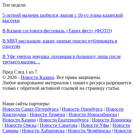
Топ недели
5-летний мальчик разбился, выпав с 16-го этажа казанской
высотки
В Казани состоялся фестиваль «Тарих фест» (ФОТО)
В МВД рассказали, какие данные опасно публиковать в
соцсетях
В Уфе умерла девушка, попавшая в больницу лишь после
третьего вызова…
Пред
След
1 из 7
© 2026 -
Новости Казани
. Все права защищены.
Любое копирование материалов с нашего ресурса разрешается
только с обратной активной ссылкой на страницу статьи.
Наши сайты партнеры:
Новости Санкт-Петербурга
|
Новости Оренбурга
|
Новости
Краснодара
|
Новости Тюмени
|
Новости Новосибирска
|
Новости Казани
|
Новости Екатеринбурга
|
Новости Воронежа
|
Новости Омска
|
Новости Саратова
|
Новости Уфы
|
Новости
Самары
|
Новости Хабаровска
|
Новости Челябинска
|
Новости