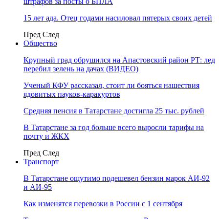
штрафов за посты о БПЛА
15 лет ада. Отец годами насиловал пятерых своих детей
Пред
След
Общество
Крупный град обрушился на Апастовский район РТ: лед
перебил зелень на дачах (ВИДЕО)
Ученый КФУ рассказал, стоит ли бояться нашествия
ядовитых пауков-каракуртов
Средняя пенсия в Татарстане достигла 25 тыс. рублей
В Татарстане за год больше всего выросли тарифы на
почту и ЖКХ
Пред
След
Транспорт
В Татарстане ощутимо подешевел бензин марок АИ-92
и АИ-95
Как изменятся перевозки в России с 1 сентября