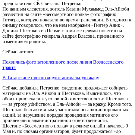
представитель СК Светлана Петренко.
По данным следствия, житель Казани Мухаммед Эль-Айюби
разместил на сайте «Бессмертного полка» фотографию
Гитлера, которую показали во время трансляции. В подписи к
снимку говорилось, что на нем изображен «Гилтер Адик».
Даниил Шестаков из Перми с теми же целями повесил на
сайте фотографию генерала Андрея Власова, признанного
изменником родины.
Сейчас читают
Появились фото затопленного после ливня Вознесенского
тракта
В Татарстане прогнозируют аномальную жару
Сейчас, добавила Петренко, следствие продолжает собирать
материалы на Эль-Айюби и Шестакова. Выяснилось, что
обоих привлекали к уголовной ответственности: Шестакова
— за угрозу убийством, а Эль-Айюби — за кражу. Кроме того,
Шестаков был активным участником несанкционированных
акций, за нарушение порядка проведения митингов его
привлекали к административной ответственности.
Шествие «Бессмертного полка» в режиме онлайн началось 9
Мая и, по словам организаторов, будет продолжаться «до