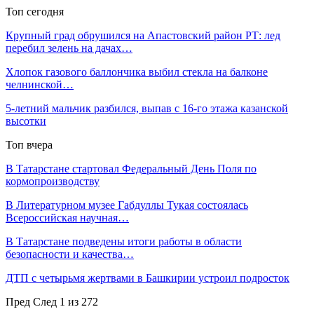
Топ сегодня
Крупный град обрушился на Апастовский район РТ: лед
перебил зелень на дачах…
Хлопок газового баллончика выбил стекла на балконе
челнинской…
5-летний мальчик разбился, выпав с 16-го этажа казанской
высотки
Топ вчера
В Татарстане стартовал Федеральный День Поля по
кормопроизводству
В Литературном музее Габдуллы Тукая состоялась
Всероссийская научная…
В Татарстане подведены итоги работы в области
безопасности и качества…
ДТП с четырьмя жертвами в Башкирии устроил подросток
Пред
След
1 из 272